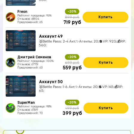
Freon
-20%
Рейтинг продавца: 96%
Купить
899 руб
Отзывов: 68104
руб
719
Предложений: 65
Аккаунт 49
🥈Battle Pass: 2-4 Акт;✨Агенты: 20;💲VP: 923;💰RP:
560;
Дмитрий Семенов
-20%
Рейтинг продавца: 100%
Купить
699 руб
Отзывов: 67751
руб
559
Предложений: 63
Аккаунт 50
🥈Battle Pass: 1-6 Акт;✨Агенты: 20;💲VP: 145;💰RP:
65;
SuperMan
-20%
Рейтинг продавца: 98%
Купить
499 руб
Отзывов: 67619
руб
399
Предложений: 73