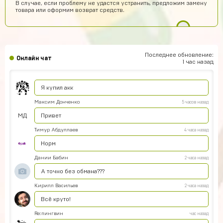
В случае, если проблему не удастся устранить, предложим замену
Помогите пожалуйста, как войти в аккаунт????
товара или оформим возврат средств.
seruipol
7 часов назад
что за промо коды ?
Новый Поэт
6 часов назад
Последнее обновление:
Онлайн чат
Получил акаунт все работает
1 час назад
vladimirleonov155
5 часов назад
Я купил акк
Максим Донченко
5 часов назад
МД
Привет
Тимур Абдуллаев
4 часа назад
Норм
Дании Бабин
2 часа назад
А точно без обмана???
Кирилл Васильев
2 часа назад
Всё круто!
Re:пингвин
час назад