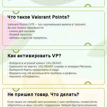
Геннадий Быков
14 часов назад
сайт топ рили ребят все работает не бойтесь
Что такое Valorant Points?
Ваня Романюк
14 часов назад
Valorant Points (VP) — это премиальная валюта в Valorant.
За них можно приобрести:
Окей
- скины для оружия,
- боевой пропуск,
Yaroslav Bulavintcev
14 часов назад
- наборы и другие предметы.
Ку
Тимофей Колесников
12 часов назад
Как активировать VP?
топ
chromov78
12 часов назад
- Войдите в игровой клиент VALORANT.
- Щелкните по значку VALORANT справа от вкладки Магазин.
привет
- Выберите Карты предоплаты и коды.
- Введите код. Не используйте пробелы и дефисы.
one love
11 часов назад
- Нажмите «Отправить».
имба
stickers01
10 часов назад
Не пришел товар. Что делать?
сайт годный
Если заказ не пришёл или возникли с ним проблемы, пожалуйста,
Эльжан Якутов
8 часов назад
обратитесь в нашу службу поддержки. Найдем быстрое решение.