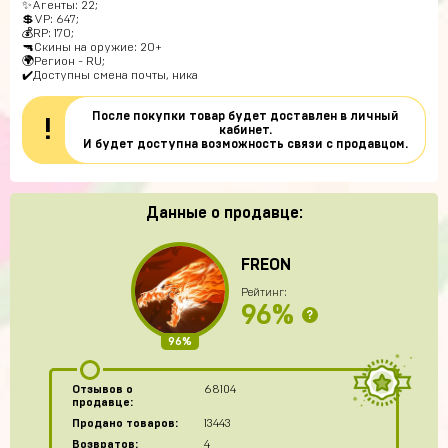
✨Агенты: 22;
💲VP: 647;
💰RP: 170;
🔫Скины на оружие: 20+
🌍Регион - RU;
✔️Доступны смена почты, ника
После покупки товар будет доставлен в личный
!
кабинет.
И будет доступна возможность связи с продавцом.
Данные о продавце:
FREON
Рейтинг:
96%
?
96%
Отзывов о
68104
продавце:
Продано товаров:
13443
Возвратов:
4