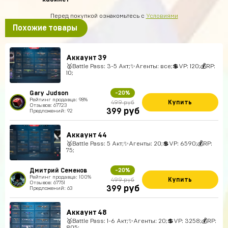
Перед покупкой ознакомьтесь с
Условиями
Похожие товары
Аккаунт 39
🥈Battle Pass: 3-5 Акт;✨Агенты: все;💲VP: 120;💰RP:
10;
Gary Judson
-20%
Рейтинг продавца: 98%
Купить
499 руб
Отзывов: 67723
руб
399
Предложений: 92
Аккаунт 44
🥈Battle Pass: 5 Акт;✨Агенты: 20;💲VP: 6590;💰RP:
75;
Дмитрий Семенов
-20%
Рейтинг продавца: 100%
Купить
499 руб
Отзывов: 67751
руб
399
Предложений: 63
Аккаунт 48
🥈Battle Pass: 1-6 Акт;✨Агенты: 20;💲VP: 3258;💰RP:
805;