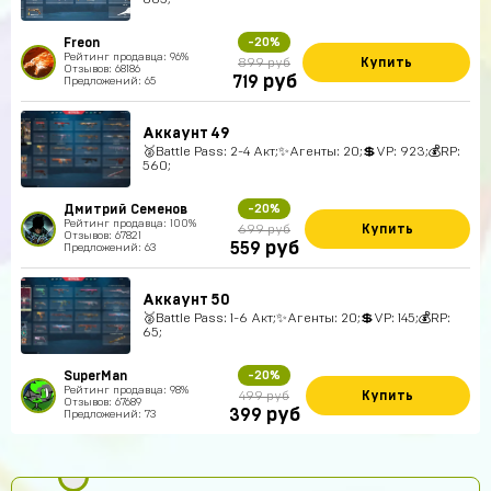
Freon
-20%
Рейтинг продавца: 96%
Купить
899 руб
Отзывов: 68186
руб
719
Предложений: 65
Аккаунт 49
🥈Battle Pass: 2-4 Акт;✨Агенты: 20;💲VP: 923;💰RP:
560;
Дмитрий Семенов
-20%
Рейтинг продавца: 100%
Купить
699 руб
Отзывов: 67821
руб
559
Предложений: 63
Аккаунт 50
🥈Battle Pass: 1-6 Акт;✨Агенты: 20;💲VP: 145;💰RP:
65;
SuperMan
-20%
Рейтинг продавца: 98%
Купить
499 руб
Отзывов: 67689
руб
399
Предложений: 73