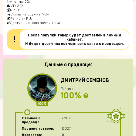
✨Агенты: 23;
💲VP: 346;
💰RP: 0;
🔫Скины на оружие: 70+
🌍Регион - RU;
✔️Доступны смена почты, ника
После покупки товар будет доставлен в личный
!
кабинет.
И будет доступна возможность связи с продавцом.
Данные о продавце:
ДМИТРИЙ СЕМЕНОВ
Рейтинг:
100%
?
100%
Отзывов о
67821
продавце:
Продано товаров:
13027
Возвратов:
0