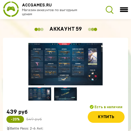
ACCGAMES.RU
Магазин аккаунтов по выгодным
ценам
АККАУНТ 59
Есть в наличии
439
руб
КУПИТЬ
549 руб
-20%
🥈Battle Pass: 2-6 Акт;