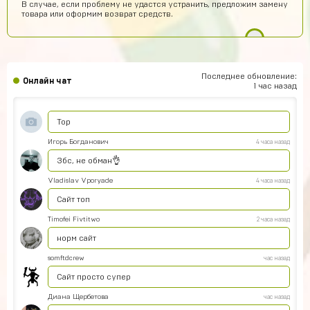
В случае, если проблему не удастся устранить, предложим замену
Тоооп
товара или оформим возврат средств.
Артем Парков
8 часов назад
ПРИВЕТ
Рома Кузнецов
6 часов назад
Последнее обновление:
Онлайн чат
тут точно не кидают я проверил
1 час назад
Абукар Хамхоев
6 часов назад
Top
Игорь Богданович
4 часа назад
Збс, не обман👌
Vladislav Vporyade
4 часа назад
Сайт топ
Timofei Fivtitwo
2 часа назад
норм сайт
somftdcrew
час назад
Сайт просто супер
Диана Щербетова
час назад