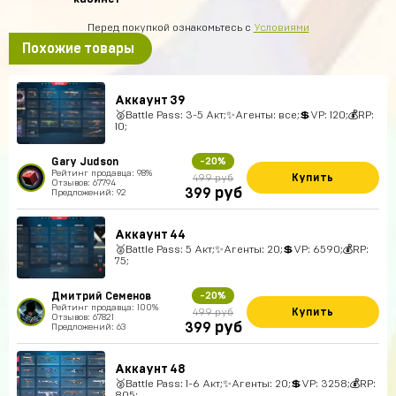
Перед покупкой ознакомьтесь с
Условиями
Похожие товары
Аккаунт 39
🥈Battle Pass: 3-5 Акт;✨Агенты: все;💲VP: 120;💰RP:
10;
Gary Judson
-20%
Рейтинг продавца: 98%
Купить
499 руб
Отзывов: 67794
руб
399
Предложений: 92
Аккаунт 44
🥈Battle Pass: 5 Акт;✨Агенты: 20;💲VP: 6590;💰RP:
75;
Дмитрий Семенов
-20%
Рейтинг продавца: 100%
Купить
499 руб
Отзывов: 67821
руб
399
Предложений: 63
Аккаунт 48
🥈Battle Pass: 1-6 Акт;✨Агенты: 20;💲VP: 3258;💰RP:
805;