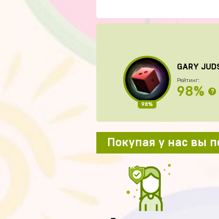
GARY JUD
Рейтинг:
98%
?
98%
Покупая у нас вы 