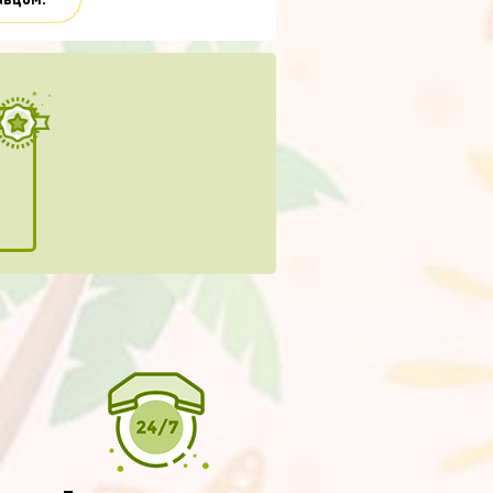
авцом.