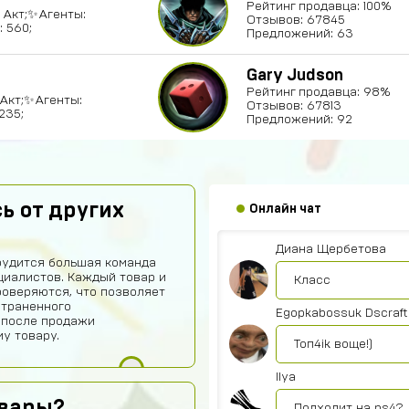
Рейтинг продавца: 100%
4 Акт;✨Агенты:
Отзывов: 67845
: 560;
Предложений: 63
Vladislav Vporyade
Gary Judson
Сайт топ
Рейтинг продавца: 98%
6 Акт;✨Агенты:
Отзывов: 67813
235;
Предложений: 92
Timofei Fivtitwo
норм сайт
somftdcrew
ь от других
Онлайн чат
Сайт просто супе
Диана Щербетова
рудится большая команда
иалистов. Каждый товар и
Класс
роверяются, что позволяет
страненного
Egopkabossuk Dscraft
 после продажи
у товару.
Топ4ik воще!)
Ilya
овары?
Подходит на ps4?