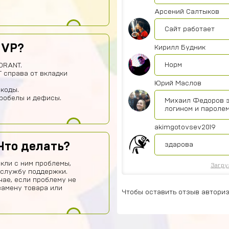
Арсений Салтыков
Сайт работает
 VP?
Кирилл Будник
Норм
ORANT.
 справа от вкладки
Юрий Маслов
 коды.
пробелы и дефисы.
Михаил Федоров з
логином и паролем
akimgotovsev2019
Что делать?
здарова
кли с ним проблемы,
Загру
 службу поддержки.
чае, если проблему не
замену товара или
Чтобы оставить отзыв авториз