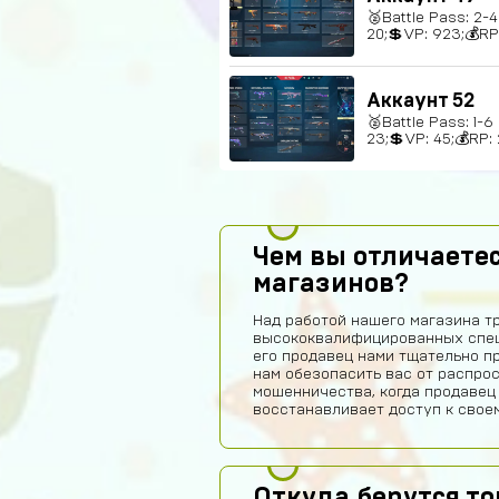
🥈Battle Pass: 2-
20;💲VP: 923;💰RP
Аккаунт 52
🥈Battle Pass: 1-
23;💲VP: 45;💰RP: 
Чем вы отличаетес
магазинов?
Над работой нашего магазина т
высококвалифицированных спец
его продавец нами тщательно п
нам обезопасить вас от распро
мошенничества, когда продавец
восстанавливает доступ к своем
Откуда берутся т