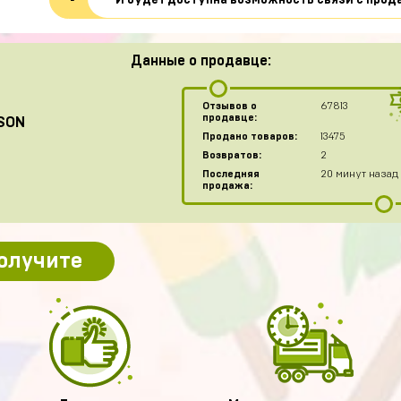
И будет доступна возможность связи с прод
Данные о продавце:
Отзывов о
67813
продавце:
SON
Продано товаров:
13475
Возвратов:
2
Последняя
20 минут назад
продажа:
получите