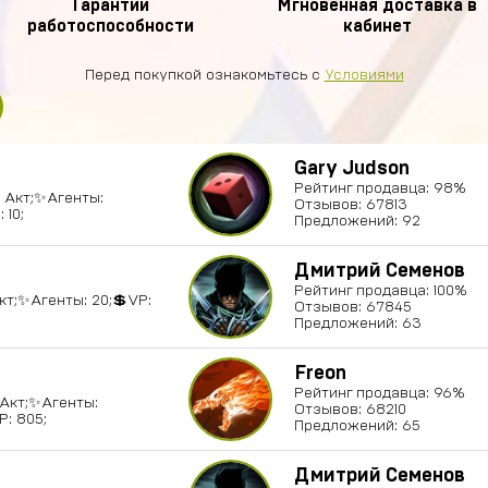
Гарантии
Мгновенная доставка в
работоспособности
кабинет
Перед покупкой ознакомьтесь с
Условиями
Gary Judson
Рейтинг продавца: 98%
5 Акт;✨Агенты:
Отзывов: 67813
 10;
Предложений: 92
Дмитрий Семенов
Рейтинг продавца: 100%
Акт;✨Агенты: 20;💲VP:
Отзывов: 67845
Предложений: 63
Freon
Рейтинг продавца: 96%
6 Акт;✨Агенты:
Отзывов: 68210
P: 805;
Предложений: 65
Дмитрий Семенов