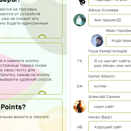
аются на торговых
Айнур Кулиева
ваются от устройств
 уже не сможет его
Акк пришел)))
нно будете единоличным
Иван Гороби
Куда при
Гоша Кемертелидзе
е и нажмите кнопку
ГК
Я хз насчёт сайта
 странице товара снова
раз обман, или не
те свою почту для
покупку, нажав на кнопку
Daniel Abazov
о выберите удобный способ
DA
куплю
Алексей Санкин
 Points?
норм сайт
альная валюта в Valorant.
Hesen Baqiri
HB
Хороший сайт