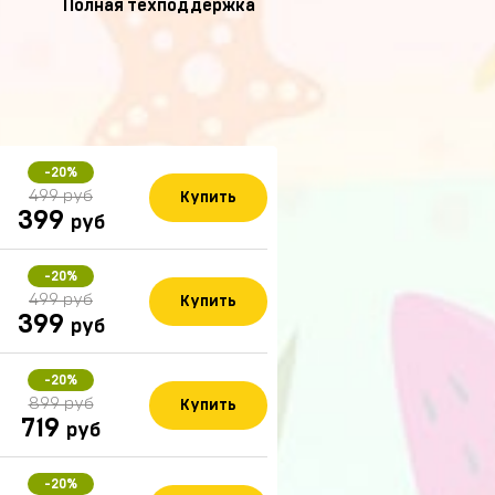
Полная техподдержка
-20%
499 руб
Купить
399
руб
-20%
499 руб
Купить
399
руб
-20%
899 руб
Купить
719
руб
-20%