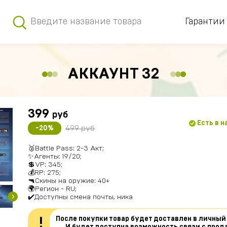
Гарантии
АККАУНТ 32
399
руб
Есть в 
499 руб
-20%
🥈Battle Pass: 2-3 Акт;
✨Агенты: 19/20;
💲VP: 345;
💰RP: 275;
🔫Скины на оружие: 40+
🌍Регион - RU;
✔️Доступны смена почты, ника
После покупки товар будет доставлен в личный
!