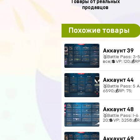
Товары от реальных
продавцов
Похожие товары
Аккаунт 39
🥈Battle Pass: 3-
все;💲VP: 120;💰RP:
Аккаунт 44
🥈Battle Pass: 5 
6590;💰RP: 75;
Аккаунт 48
🥈Battle Pass: 1-
20;💲VP: 3258;💰R
Аккаунт 49