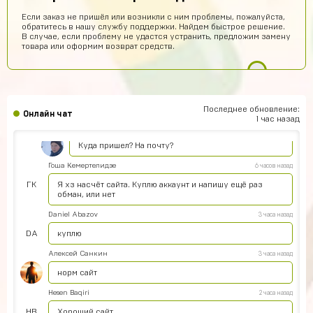
Egopkabossuk Dscraft
8 часов назад
Если заказ не пришёл или возникли с ним проблемы, пожалуйста,
обратитесь в нашу службу поддержки. Найдем быстрое решение.
Топ4ik воще!)
В случае, если проблему не удастся устранить, предложим замену
товара или оформим возврат средств.
Ilya
7 часов назад
Подходит на ps4?
Айнур Кулиева
6 часов назад
Акк пришел)))
Последнее обновление:
Онлайн чат
1 час назад
Иван Горобинский
6 часов назад
Куда пришел? На почту?
Гоша Кемертелидзе
6 часов назад
ГК
Я хз насчёт сайта. Куплю аккаунт и напишу ещё раз
обман, или нет
Daniel Abazov
3 часа назад
DA
куплю
Алексей Санкин
3 часа назад
норм сайт
Hesen Baqiri
2 часа назад
HB
Хороший сайт