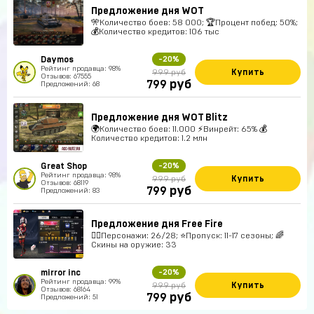
Предложение дня WOT
🎌Количество боев: 58 000; 🏆Процент побед: 50%;
💰Количество кредитов: 106 тыс
Daymos
-20%
Рейтинг продавца: 98%
Купить
999 руб
Отзывов: 67555
руб
799
Предложений: 68
Предложение дня WOT Blitz
🌍Количество боев: 11.000 ⚡Винрейт: 65% 💰
Количество кредитов: 1.2 млн
Great Shop
-20%
Рейтинг продавца: 98%
Купить
999 руб
Отзывов: 68119
руб
799
Предложений: 83
Предложение дня Free Fire
🚶‍♂️Персонажи: 26/28; ⭐️Пропуск: 11-17 сезоны; 🌈
Скины на оружие: 33
mirror inc
-20%
Рейтинг продавца: 99%
Купить
999 руб
Отзывов: 68164
руб
799
Предложений: 51