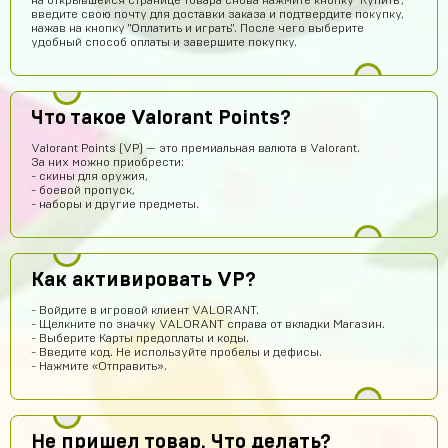
на открывшейся странице товара снова нажмите кнопку "Купить",
введите свою почту для доставки заказа и подтвердите покупку,
нажав на кнопку "Оплатить и играть". После чего выберите
удобный способ оплаты и завершите покупку.
Рома Кузнецов
15 часов назад
тут точно не кидают я проверил
Что такое Valorant Points?
Абукар Хамхоев
14 часов назад
Valorant Points (VP) — это премиальная валюта в Valorant.
Top
За них можно приобрести:
- скины для оружия,
Игорь Богданович
13 часов назад
- боевой пропуск,
- наборы и другие предметы.
Збс, не обман👌
Vladislav Vporyade
12 часов назад
Сайт топ
Как активировать VP?
Timofei Fivtitwo
11 часов назад
- Войдите в игровой клиент VALORANT.
норм сайт
- Щелкните по значку VALORANT справа от вкладки Магазин.
- Выберите Карты предоплаты и коды.
somftdcrew
10 часов назад
- Введите код. Не используйте пробелы и дефисы.
- Нажмите «Отправить».
Сайт просто супер
Диана Щербетова
9 часов назад
Класс
Не пришел товар. Что делать?