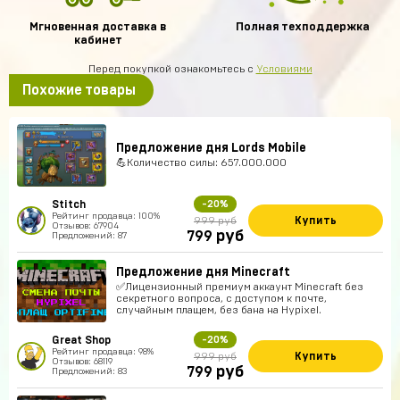
Мгновенная доставка в
Полная техподдержка
кабинет
Перед покупкой ознакомьтесь с
Условиями
Похожие товары
Предложение дня Lords Mobile
💪Количество силы: 657.000.000
Stitch
-20%
Рейтинг продавца: 100%
Купить
999 руб
Отзывов: 67904
руб
799
Предложений: 87
Предложение дня Minecraft
✅Лицензионный премиум аккаунт Minecraft без
секретного вопроса, с доступом к почте,
случайным плащем, без бана на Hypixel.
Great Shop
-20%
Рейтинг продавца: 98%
Купить
999 руб
Отзывов: 68119
руб
799
Предложений: 83