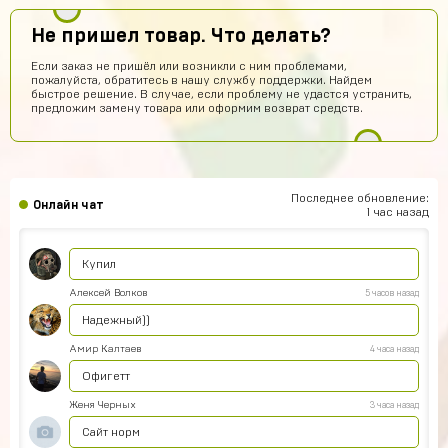
Я купил аккаунт Brawl Stars и мне все пришло так что кто
сомневаеца берите не пожилеете
Не пришел товар. Что делать?
Савелий Попов
9 часов назад
Если заказ не пришёл или возникли с ним проблемами,
пожалуйста, обратитесь в нашу службу поддержки. Найдем
СП
Я не знаю этот сайт первый раз купил вроде что-то
быстрое решение. В случае, если проблему не удастся устранить,
пришло
предложим замену товара или оформим возврат средств.
Данил Алашов
8 часов назад
топппппп!
Хомяк
7 часов назад
Последнее обновление:
Онлайн чат
Привет
1 час назад
Александр Гылин
6 часов назад
Купил
Алексей Волков
5 часов назад
Надежный))
Амир Калтаев
4 часа назад
Офигетт
Женя Черных
3 часа назад
Сайт норм