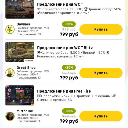
Предложение дня WOT
🎌Количество боев: 58 000; 🏆Процент побед: 50%;
💰Количество кредитов: 106 тыс
Daymos
-20%
Рейтинг продавца: 98%
Купить
999 руб
Отзывов: 67502
руб
799
Предложений: 68
Предложение дня WOT Blitz
🌍Количество боев: 11.000 ⚡Винрейт: 65% 💰
Количество кредитов: 1.2 млн
Great Shop
-20%
Рейтинг продавца: 98%
Купить
999 руб
Отзывов: 68049
руб
799
Предложений: 83
Предложение дня Free Fire
🚶‍♂️Персонажи: 26/28; ⭐️Пропуск: 11-17 сезоны; 🌈
Скины на оружие: 33
mirror inc
-20%
Рейтинг продавца: 99%
Купить
999 руб
Отзывов: 68100
руб
799
Предложений: 51