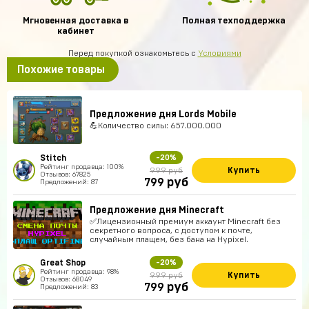
Мгновенная доставка в
Полная техподдержка
кабинет
Перед покупкой ознакомьтесь с
Условиями
Похожие товары
Предложение дня Lords Mobile
💪Количество силы: 657.000.000
Stitch
-20%
Рейтинг продавца: 100%
Купить
999 руб
Отзывов: 67825
руб
799
Предложений: 87
Предложение дня Minecraft
✅Лицензионный премиум аккаунт Minecraft без
секретного вопроса, с доступом к почте,
случайным плащем, без бана на Hypixel.
Great Shop
-20%
Рейтинг продавца: 98%
Купить
999 руб
Отзывов: 68049
руб
799
Предложений: 83