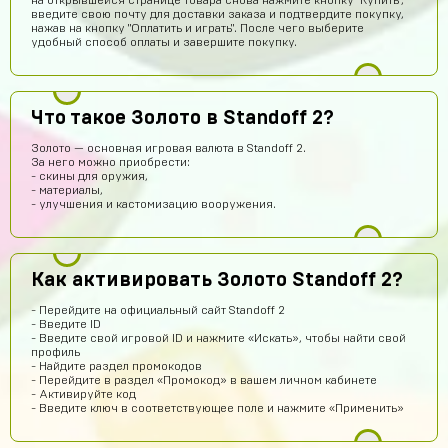
на открывшейся странице товара снова нажмите кнопку "Купить",
введите свою почту для доставки заказа и подтвердите покупку,
нажав на кнопку "Оплатить и играть". После чего выберите
удобный способ оплаты и завершите покупку.
Что такое Золото в Standoff 2?
Золото — основная игровая валюта в Standoff 2.
Тимур Абдуллаев
15 часов назад
За него можно приобрести:
- скины для оружия,
Норм
- материалы,
- улучшения и кастомизацию вооружения.
Дании Бабин
13 часов назад
А точно без обмана???
Кирилл Васильев
13 часов назад
Как активировать Золото Standoff 2?
Всё круто!
- Перейдите на официальный сайт Standoff 2
Re:пингвин
12 часов назад
- Введите ID
- Введите свой игровой ID и нажмите «Искать», чтобы найти свой
Хорошо может куплю
профиль
- Найдите раздел промокодов
Denisych Tablovsky
11 часов назад
- Перейдите в раздел «Промокод» в вашем личном кабинете
- Активируйте код
здравствуйте
- Введите ключ в соответствующее поле и нажмите «Применить»
arsenijmakarov719
9 часов назад