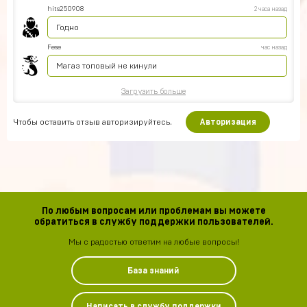
hits250908
2 часа назад
Годно
Fese
час назад
Магаз топовый не кинули
Загрузить больше
Чтобы оставить отзыв авторизируйтесь.
Авторизация
По любым вопросам или проблемам вы можете
обратиться в службу поддержки пользователей.
Мы с радостью ответим на любые вопросы!
База знаний
Написать в службу поддержки