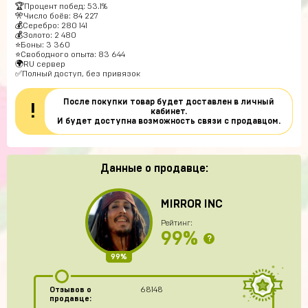
🏆Процент побед: 53.1%
🎌Число боёв: 84 227
💰Серебро: 280 141
💰Золото: 2 480
⭐Боны: 3 360
⭐Свободного опыта: 83 644
🌍RU сервер
✅Полный доступ, без привязок
После покупки товар будет доставлен в личный
!
кабинет.
И будет доступна возможность связи с продавцом.
Данные о продавце:
MIRROR INC
Рейтинг:
99%
?
99%
Отзывов о
68148
продавце: