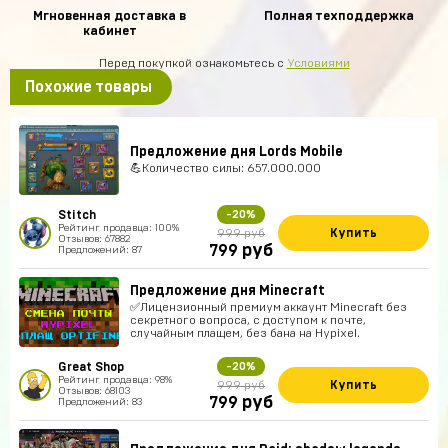
Мгновенная доставка в
Полная техподдержка
кабинет
Перед покупкой ознакомьтесь с
Условиями
Похожие товары
Предложение дня Lords Mobile
💪Количество силы: 657.000.000
Stitch
-20%
Рейтинг продавца: 100%
Купить
999 руб
Отзывов: 67882
руб
799
Предложений: 87
Предложение дня Minecraft
✅Лицензионный премиум аккаунт Minecraft без
секретного вопроса, с доступом к почте,
случайным плащем, без бана на Hypixel.
Great Shop
-20%
Рейтинг продавца: 98%
Купить
999 руб
Отзывов: 68103
руб
799
Предложений: 83