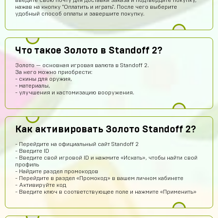
введите свою почту для доставки заказа и подтвердите покупку,
нажав на кнопку "Оплатить и играть". После чего выберите
удобный способ оплаты и завершите покупку.
Что такое Золото в Standoff 2?
Золото — основная игровая валюта в Standoff 2.
За него можно приобрести:
- скины для оружия,
Саша Соколов
14 часов назад
- материалы,
- улучшения и кастомизацию вооружения.
Нет магаз не кидает все клево
ksgs
14 часов назад
привет всем
Как активировать Золото Standoff 2?
Хабиб Ашуров
13 часов назад
- Перейдите на официальный сайт Standoff 2
Ку всем
- Введите ID
- Введите свой игровой ID и нажмите «Искать», чтобы найти свой
Тамерлан Хамраев
11 часов назад
профиль
- Найдите раздел промокодов
Это рили рили
- Перейдите в раздел «Промокод» в вашем личном кабинете
- Активируйте код
Геннадий Быков
10 часов назад
- Введите ключ в соответствующее поле и нажмите «Применить»
да покупайй
Егор Воробьев
9 часов назад