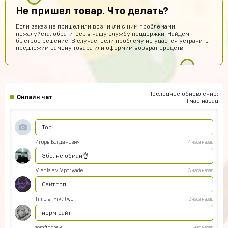
Не пришел товар. Что делать?
Как ввести купленный аккаунт stand-off 2
Если заказ не пришёл или возникли с ним проблемами,
Игорь Волков
8 часов назад
пожалуйста, обратитесь в нашу службу поддержки. Найдем
быстрое решение. В случае, если проблему не удастся устранить,
Тоооп
предложим замену товара или оформим возврат средств.
Артем Парков
7 часов назад
ПРИВЕТ
Рома Кузнецов
6 часов назад
Последнее обновление:
Онлайн чат
тут точно не кидают я проверил
1 час назад
Абукар Хамхоев
5 часов назад
Top
Игорь Богданович
4 часа назад
Збс, не обман👌
Vladislav Vporyade
3 часа назад
Сайт топ
Timofei Fivtitwo
2 часа назад
норм сайт
somftdcrew
час назад