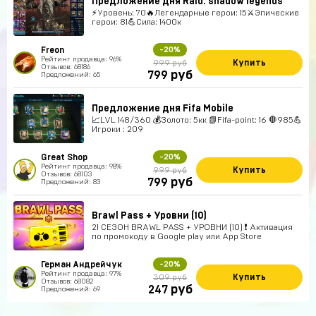
Предложение дня Raid: shadow legends
⚡Уровень: 70🔥Легендарные герои: 15⚔️Эпические
герои: 81💪Сила: 1400к
Freon
-20%
Рейтинг продавца: 96%
Купить
999 руб
Отзывов: 68186
руб
799
Предложений: 65
Предложение дня Fifa Mobile
📈LVL 148/360 💰Золото: 5кк 📗Fifa-point: 16 🛑985💪
Игроки : 209
Great Shop
-20%
Рейтинг продавца: 98%
Купить
999 руб
Отзывов: 68103
руб
799
Предложений: 83
Brawl Pass + Уровни (10)
21 СЕЗОН BRAWL PASS + УРОВНИ (10) ❗ Активация
по промокоду в Google play или App Store
Герман Андрейчук
-20%
Рейтинг продавца: 97%
Купить
309 руб
Отзывов: 68082
руб
247
Предложений: 69