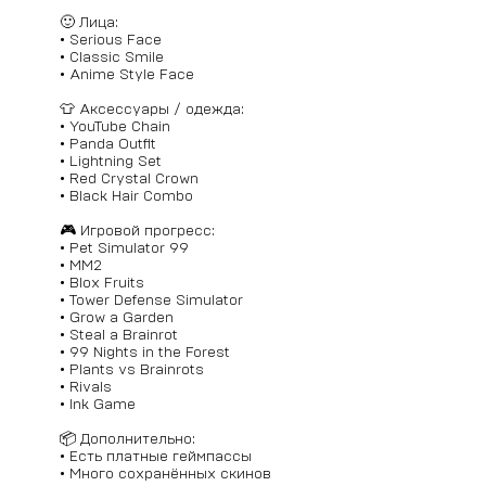
🙂 Лица:
• Serious Face
• Classic Smile
• Anime Style Face
👕 Аксессуары / одежда:
• YouTube Chain
• Panda Outfit
• Lightning Set
• Red Crystal Crown
• Black Hair Combo
🎮 Игровой прогресс:
• Pet Simulator 99
• MM2
• Blox Fruits
• Tower Defense Simulator
• Grow a Garden
• Steal a Brainrot
• 99 Nights in the Forest
• Plants vs Brainrots
• Rivals
• Ink Game
📦 Дополнительно:
• Есть платные геймпассы
• Много сохранённых скинов