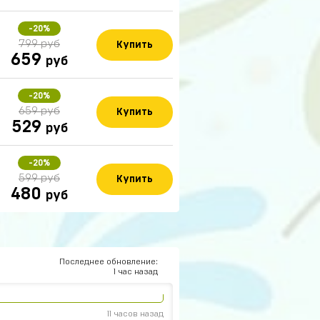
-20%
799 руб
Купить
659
руб
-20%
659 руб
Купить
529
руб
-20%
14 часов назад
599 руб
Купить
на???
480
руб
14 часов назад
Последнее обновление:
13 часов назад
1 час назад
плю
11 часов назад