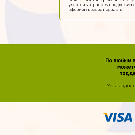
Найдем быстрое решение. В слу
удастся устранить, предложим 
оформим возврат средств.
По любым в
можете
подде
Мы с радост