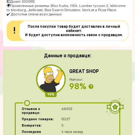
💵Донат: 1000R$
🌍Прокаченные режимы: Blox fruits, YBA, Lumber tycoon 2, Welcome
to bloxburg, Jailbreak, Bee Swarm Simulator, Work at a Pizza Place
✔️ Доступна смена всех данных
После покупки товар будет доставлен в личный
!
кабинет.
И будет доступна возможность связи с продавцом.
Данные о продавце:
GREAT SHOP
Рейтинг:
98%
?
98%
Отзывов о
68053
продавце:
Продано товаров:
13227
Возвратов:
5
Последняя
4 часа назад