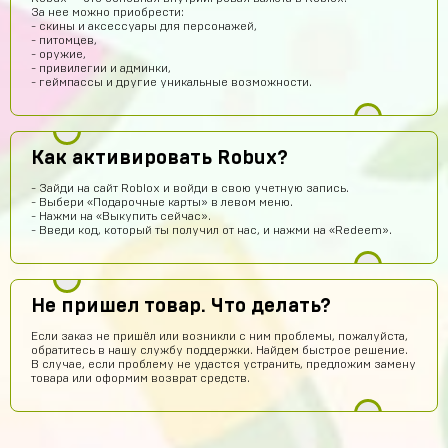
За нее можно приобрести:
Denisych Tablovsky
13 часов назад
- скины и аксессуары для персонажей,
- питомцев,
здравствуйте
- оружие,
- привилегии и админки,
arsenijmakarov719
12 часов назад
- геймпассы и другие уникальные возможности.
Я купил аккаунт Brawl Stars и мне все пришло так что кто
сомневаеца берите не пожилеете
Савелий Попов
11 часов назад
Как активировать Robux?
СП
Я не знаю этот сайт первый раз купил вроде что-то
пришло
- Зайди на сайт Roblox и войди в свою учетную запись.
- Выбери «Подарочные карты» в левом меню.
Данил Алашов
10 часов назад
- Нажми на «Выкупить сейчас».
- Введи код, который ты получил от нас, и нажми на «Redeem».
топппппп!
Хомяк
9 часов назад
Привет
Не пришел товар. Что делать?
Александр Гылин
8 часов назад
Если заказ не пришёл или возникли с ним проблемы, пожалуйста,
обратитесь в нашу службу поддержки. Найдем быстрое решение.
Купил
В случае, если проблему не удастся устранить, предложим замену
товара или оформим возврат средств.
Алексей Волков
7 часов назад
Надежный))
Амир Калтаев
6 часов назад