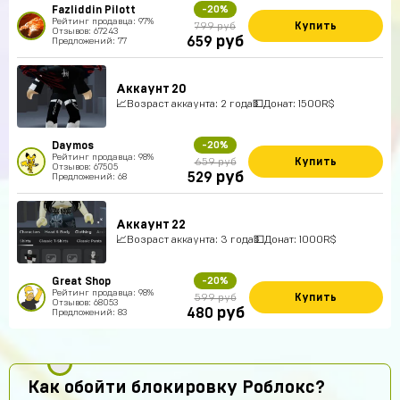
Fazliddin Pilott
-20%
Рейтинг продавца: 97%
Купить
799 руб
Отзывов: 67243
руб
659
Предложений: 77
Аккаунт 20
📈Возраст аккаунта: 2 года💵Донат: 1500R$
Daymos
-20%
Рейтинг продавца: 98%
Купить
659 руб
Отзывов: 67505
руб
529
Предложений: 68
Аккаунт 22
📈Возраст аккаунта: 3 года💵Донат: 1000R$
Great Shop
-20%
Рейтинг продавца: 98%
Купить
599 руб
Отзывов: 68053
руб
480
Предложений: 83
Как обойти блокировку Роблокс?