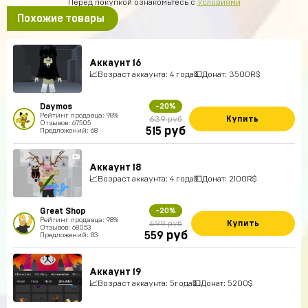
Перед покупкой ознакомьтесь с
Условиями
Похожие товары
Аккаунт 16
📈Возраст аккаунта: 4 года💵Донат: 3500R$
Daymos
-20%
Рейтинг продавца: 98%
Купить
639 руб
Отзывов: 67505
руб
515
Предложений: 68
Аккаунт 18
📈Возраст аккаунта: 4 года💵Донат: 2100R$
Great Shop
-20%
Рейтинг продавца: 98%
Купить
699 руб
Отзывов: 68053
руб
559
Предложений: 83
Аккаунт 19
📈Возраст аккаунта: 5года💵Донат: 5200$