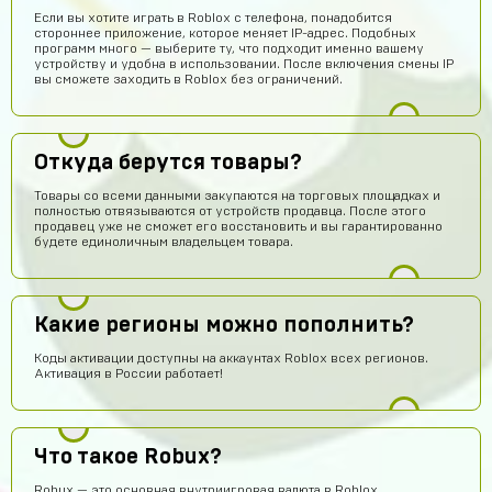
Если вы хотите играть в Roblox с телефона, понадобится
стороннее приложение, которое меняет IP-адрес. Подобных
программ много — выберите ту, что подходит именно вашему
устройству и удобна в использовании. После включения смены IP
вы сможете заходить в Roblox без ограничений.
Откуда берутся товары?
Товары со всеми данными закупаются на торговых площадках и
полностью отвязываются от устройств продавца. После этого
продавец уже не сможет его восстановить и вы гарантированно
будете единоличным владельцем товара.
Какие регионы можно пополнить?
Коды активации доступны на аккаунтах Roblox всех регионов.
Активация в России работает!
Re:пингвин
15 часов назад
Что такое Robux?
Хорошо может куплю
Robux — это основная внутриигровая валюта в Roblox.