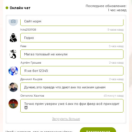
Офигетт
Последнее обновление:
Онлайн чат
1 час назад
Женя Черных
5 часов назад
Сайт норм
hits250908
5 часов назад
Годно
Fese
3 часа назад
Магаз топовый не кинули
Артём Грошев
2 часа назад
Я не бот 12345
Даниил Кыров
2 часа назад
Думаю,это правда что дают акк по низким ценам
Оятилло Хаитов
45 минут назад
Точно прям уверен уже 4 акк по фри фаер всё приходит
😈
Загрузить больше