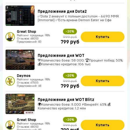
Предложение дня Dota2
✅Dota 2 аккаунт с полным доступом - 6690 MMR
(Immortal) ✅Есть аркана Demon Eater на Сфа
Great Shop
-20%
Рейтинг продавца: 98%
Купить
999 руб
Отзывов: 68053
руб
799
Предложений: 83
Предложение дня WOT
🎌Количество боев: 58 000; 🏆Процент побед: 50%;
💰Количество кредитов: 106 тыс
Daymos
-20%
Рейтинг продавца: 98%
Купить
999 руб
Отзывов: 67505
руб
799
Предложений: 68
Предложение дня WOT Blitz
🌍Количество боев: 11.000 ⚡Винрейт: 65% 💰
Количество кредитов: 1.2 млн
Great Shop
-20%
Рейтинг продавца: 98%
Купить
999 руб
Отзывов: 68053