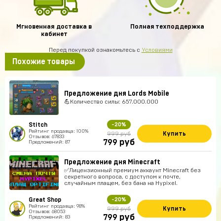
Мгновенная доставка в
Полная техподдержка
кабинет
Перед покупкой ознакомьтесь с
Условиями
Похожие товары
Предложение дня Lords Mobile
💪Количество силы: 657.000.000
Stitch
-20%
Рейтинг продавца: 100%
Купить
999 руб
Отзывов: 67833
руб
799
Предложений: 87
Предложение дня Minecraft
✅Лицензионный премиум аккаунт Minecraft без
секретного вопроса, с доступом к почте,
случайным плащем, без бана на Hypixel.
Great Shop
-20%
Рейтинг продавца: 98%
Купить
999 руб
Отзывов: 68053
руб
799
Предложений: 83