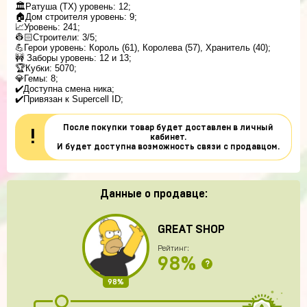
🏛Ратуша (ТХ) уровень: 12;
🏠Дом строителя уровень: 9;
📈Уровень: 241;
👷🏻Строители: 3/5;
💪Герои уровень: Король (61), Королева (57), Хранитель (40);
🚧 Заборы уровень: 12 и 13;
🏆Кубки: 5070;
💎Гемы: 8;
✔️Доступна смена ника;
✔️Привязан к Supercell ID;
После покупки товар будет доставлен в личный
!
кабинет.
И будет доступна возможность связи с продавцом.
Данные о продавце:
GREAT SHOP
Рейтинг:
98%
?
98%