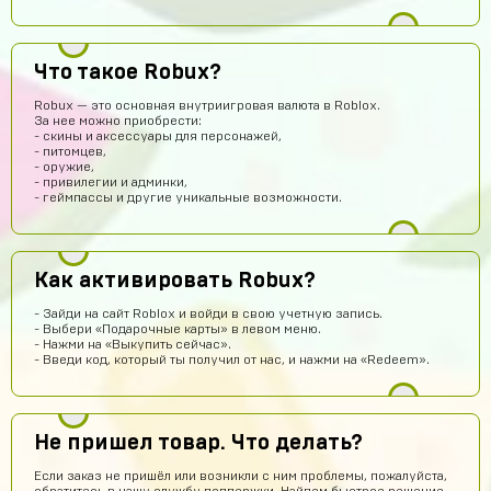
Re:пингвин
15 часов назад
Что такое Robux?
Хорошо может куплю
Robux — это основная внутриигровая валюта в Roblox.
За нее можно приобрести:
Denisych Tablovsky
13 часов назад
- скины и аксессуары для персонажей,
- питомцев,
здравствуйте
- оружие,
- привилегии и админки,
arsenijmakarov719
12 часов назад
- геймпассы и другие уникальные возможности.
Я купил аккаунт Brawl Stars и мне все пришло так что кто
сомневаеца берите не пожилеете
Савелий Попов
12 часов назад
Как активировать Robux?
СП
Я не знаю этот сайт первый раз купил вроде что-то
пришло
- Зайди на сайт Roblox и войди в свою учетную запись.
- Выбери «Подарочные карты» в левом меню.
Данил Алашов
11 часов назад
- Нажми на «Выкупить сейчас».
- Введи код, который ты получил от нас, и нажми на «Redeem».
топппппп!
Хомяк
10 часов назад
Привет
Не пришел товар. Что делать?
Александр Гылин
9 часов назад
Если заказ не пришёл или возникли с ним проблемы, пожалуйста,