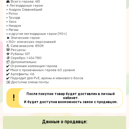
👥 Всего героев: 410
⭐ Легендарные герои:
• Андрок Славнейший
• Ротос
• Трунда
• Хаск
• Ниндзя
• Рагаш
• и другие легендарные герои (90+)
🔥 Эпические герои:
• 150+ эпических персонажей
💪 Сила аккаунта: 850K
🎒 Ресурсы:
💎 Рубины: 107
🪙 Серебро: 1 434 780
📦 Дополнительно:
✔️ Огромная коллекция героев
✔️ Много прокачанных героев 60 уровня
✔️ Артефакты +16
✔️ Подходит для PvE, арены и кланового босса
✉️ Доступна смена почты
После покупки товар будет доставлен в личный
!
кабинет.
И будет доступна возможность связи с продавцом.
Данные о продавце: