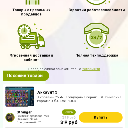
Товары от реальных
Гарантии работоспособности
продавцов
Мгновенная доставка в
Полная техподдержка
кабинет
Перед покупкой ознакомьтесь с
Условиями
Похожие товары
Аккаунт 5
⚡Уровень: 75 🔥Легендарные герои: 11 ⚔️Эпические
герои: 50 💪Сила: 1800к
Stranger
-20%
Рейтинг продавца: 97%
Купить
399 руб
Отзывов: 68364
руб
319
Предложений: 87