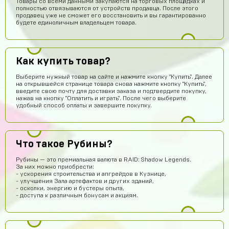
Товары со всеми данными закупаются на торговых площадках и
полностью отвязываются от устройств продавца. После этого
продавец уже не сможет его восстановить и вы гарантированно
будете единоличным владельцем товара.
Как купить товар?
Ера Ера
15 часов назад
Выберите нужный товар на сайте и нажмите кнопку "Купить". Далее
Это правда
на открывшейся странице товара снова нажмите кнопку "Купить",
введите свою почту для доставки заказа и подтвердите покупку,
нажав на кнопку "Оплатить и играть". После чего выберите
Sobolev-Dimas
14 часов назад
удобный способ оплаты и завершите покупку.
Вроде магаз крутой
Тамерлан Хамраев
13 часов назад
Это рили рили
Что такое Рубины?
Даниил Анисимов
12 часов назад
Рубины — это премиальная валюта в RAID: Shadow Legends.
За них можно приобрести:
Акк норм
- ускорения строительства и апгрейдов в Кузнице,
- улучшения Зала артефактов и других зданий,
Алексей Полочанский
11 часов назад
- осколки, энергию и бустеры опыта,
- доступа к различным бонусам и акциям.
Сябки😘 аккаунт получил сразу после оплаты
Всеволод Кожин
10 часов назад
Пацаны сайт рили робит! Взял гемов длали промокод