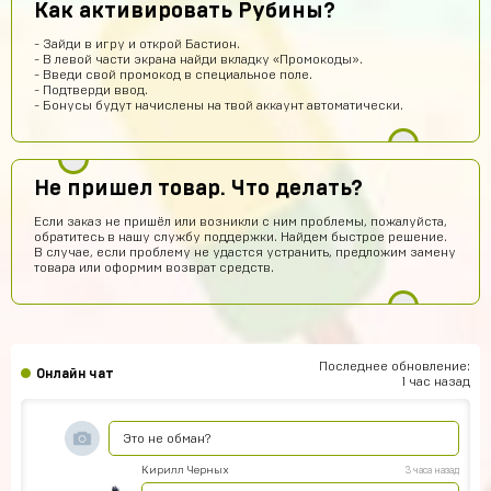
Как активировать Рубины?
вел в гугл плей и все пришло! Я апж не поверил
Геннадий Быков
9 часов назад
- Зайди в игру и открой Бастион.
- В левой части экрана найди вкладку «Промокоды».
и ахуел что за такую цену не наебали
- Введи свой промокод в специальное поле.
- Подтверди ввод.
Кирилл Иванов
8 часов назад
- Бонусы будут начислены на твой аккаунт автоматически.
ой *работает*
Егор Карачев
6 часов назад
Не пришел товар. Что делать?
ЕК
Топ сайт!
Если заказ не пришёл или возникли с ним проблемы, пожалуйста,
dranik
6 часов назад
обратитесь в нашу службу поддержки. Найдем быстрое решение.
В случае, если проблему не удастся устранить, предложим замену
спс
товара или оформим возврат средств.
Пэндлтон Джонс
5 часов назад
Сайт просто топ
Тёма Водянников
4 часа назад
Последнее обновление:
Онлайн чат
Всё прекрасно робит аккаунт топчик))
1 час назад
Егор Климов
3 часа назад
Это не обман?
Кирилл Черных
3 часа назад