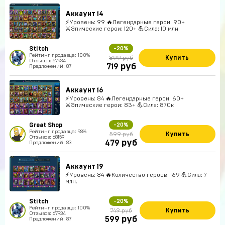
Аккаунт 14
⚡Уровень: 99 🔥Легендарные герои: 90+
⚔️Эпические герои: 120+ 💪Сила: 10 млн
Stitch
-20%
Рейтинг продавца: 100%
Купить
899 руб
Отзывов: 67934
руб
719
Предложений: 87
Аккаунт 16
⚡Уровень: 84 🔥Легендарные герои: 60+
⚔️Эпические герои: 83+ 💪Сила: 870к
Great Shop
-20%
Рейтинг продавца: 98%
Купить
599 руб
Отзывов: 68159
руб
479
Предложений: 83
Аккаунт 19
⚡Уровень: 84 🔥Количество героев: 169 💪Сила: 7
млн.
Stitch
-20%
Рейтинг продавца: 100%
Купить
749 руб
Отзывов: 67934
руб
599
Предложений: 87