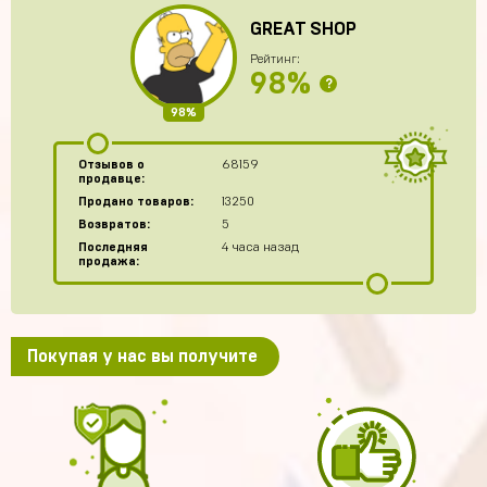
GREAT SHOP
Рейтинг:
98%
?
98%
Отзывов о
68159
продавце:
Продано товаров:
13250
Возвратов:
5
Последняя
4 часа назад
продажа:
Покупая у нас вы получите