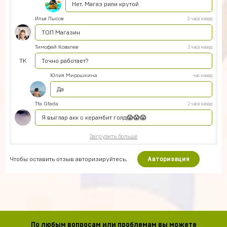
Нет. Магаз рили крутой
Илья Лысов
3 часа назад
ТОП Магазин
Тимофей Ковалев
2 часа назад
ТК
Точно работает?
Юлия Мирошкина
час назад
Да
Tfa Gfada
2 часа назад
Я выглар акк с керамбит голд😱😱😱
Загрузить больше
Чтобы оставить отзыв авторизируйтесь.
Авторизация
По любым вопросам или проблемам вы можете