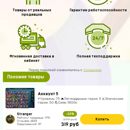
Товары от реальных
Гарантии работоспособности
продавцов
Мгновенная доставка в
Полная техподдержка
кабинет
Перед покупкой ознакомьтесь с
Условиями
Похожие товары
Аккаунт 5
⚡Уровень: 75 🔥Легендарные герои: 11 ⚔️Эпические
герои: 50 💪Сила: 1800к
Stranger
-20%
Рейтинг продавца: 97%
Купить
399 руб
Отзывов: 68331
руб
319
Предложений: 87