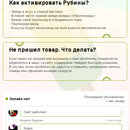
Как активировать Рубины?
Айнур Кулиева
10 часов назад
Акк пришел)))
- Зайди в игру и открой Бастион.
- В левой части экрана найди вкладку «Промокоды».
Иван Горобинский
10 часов назад
- Введи свой промокод в специальное поле.
- Подтверди ввод.
Куда пришел? На почту?
- Бонусы будут начислены на твой аккаунт автоматически.
Гоша Кемертелидзе
10 часов назад
ГК
Я хз насчёт сайта. Куплю аккаунт и напишу ещё раз
обман, или нет
Не пришел товар. Что делать?
Daniel Abazov
8 часов назад
Если заказ не пришёл или возникли с ним проблемы, пожалуйста,
обратитесь в нашу службу поддержки. Найдем быстрое решение.
DA
куплю
В случае, если проблему не удастся устранить, предложим замену
товара или оформим возврат средств.
Алексей Санкин
8 часов назад
норм сайт
Hesen Baqiri
7 часов назад
HB
Хороший сайт
Последнее обновление:
Онлайн чат
1 час назад
Арсений Салтыков
6 часов назад
Сайт работает
Кирилл Будник
5 часов назад
Норм