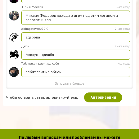
Юрий Маслов
3 часа назад
Михаил Федоров заходи в игру под этим логином и
паролем и все
akimgotovsev2019
2 часа назад
здарова
Джон
2 часа назад
Аккаунт пришёл
Тебе какая разница осёл
час назад
ребят сайт не обман
Загрузить больше
Чтобы оставить отзыв авторизируйтесь.
Авторизация
По любым вопросам или проблемам вы можете