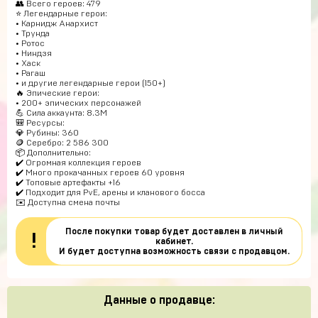
👥 Всего героев: 479
⭐ Легендарные герои:
• Карнидж Анархист
• Трунда
• Ротос
• Ниндзя
• Хаск
• Рагаш
• и другие легендарные герои (150+)
🔥 Эпические герои:
• 200+ эпических персонажей
💪 Сила аккаунта: 8.3M
🎒 Ресурсы:
💎 Рубины: 360
🪙 Серебро: 2 586 300
📦 Дополнительно:
✔️ Огромная коллекция героев
✔️ Много прокачанных героев 60 уровня
✔️ Топовые артефакты +16
✔️ Подходит для PvE, арены и кланового босса
✉️ Доступна смена почты
После покупки товар будет доставлен в личный
!
кабинет.
И будет доступна возможность связи с продавцом.
Данные о продавце: