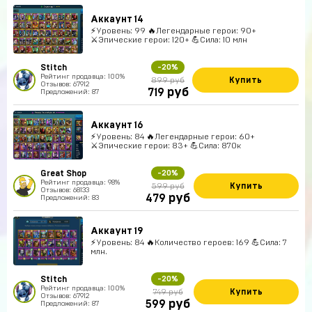
Аккаунт 14
⚡Уровень: 99 🔥Легендарные герои: 90+
⚔️Эпические герои: 120+ 💪Сила: 10 млн
Stitch
-20%
Рейтинг продавца: 100%
Купить
899 руб
Отзывов: 67912
руб
719
Предложений: 87
Аккаунт 16
⚡Уровень: 84 🔥Легендарные герои: 60+
⚔️Эпические герои: 83+ 💪Сила: 870к
Great Shop
-20%
Рейтинг продавца: 98%
Купить
599 руб
Отзывов: 68133
руб
479
Предложений: 83
Аккаунт 19
⚡Уровень: 84 🔥Количество героев: 169 💪Сила: 7
млн.
Stitch
-20%
Рейтинг продавца: 100%
Купить
749 руб
Отзывов: 67912
руб
599
Предложений: 87