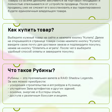
Товары со всеми данными закупаются на торговых площадках и
полностью отвязываются от устройств продавца. После этого
продавец уже не сможет его восстановить и вы гарантированно
будете единоличным владельцем товара.
Как купить товар?
Выберите нужный товар на сайте и нажмите кнопку "Купить". Далее
на открывшейся странице товара снова нажмите кнопку "Купить",
введите свою почту для доставки заказа и подтвердите покупку,
нажав на кнопку "Оплатить и играть". После чего выберите
удобный способ оплаты и завершите покупку.
somftdcrew
14 часов назад
Сайт просто супер
Что такое Рубины?
Диана Щербетова
14 часов назад
Рубины — это премиальная валюта в RAID: Shadow Legends.
Класс
За них можно приобрести:
- ускорения строительства и апгрейдов в Кузнице,
Egopkabossuk Dscraft
13 часов назад
- улучшения Зала артефактов и других зданий,
- осколки, энергию и бустеры опыта,
Топ4ik воще!)
- доступа к различным бонусам и акциям.
Ilya
12 часов назад
Подходит на ps4?