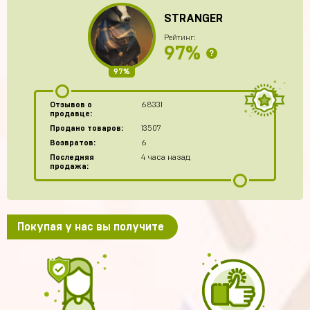
STRANGER
Рейтинг:
97%
?
97%
Отзывов о
68331
продавце:
Продано товаров:
13507
Возвратов:
6
Последняя
4 часа назад
продажа:
Покупая у нас вы получите