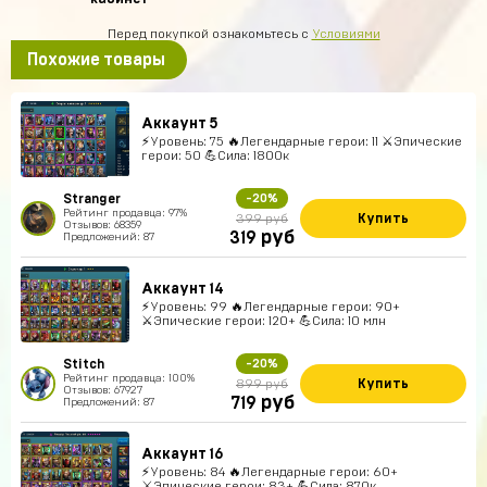
Перед покупкой ознакомьтесь с
Условиями
Похожие товары
Аккаунт 5
⚡Уровень: 75 🔥Легендарные герои: 11 ⚔️Эпические
герои: 50 💪Сила: 1800к
Stranger
-20%
Рейтинг продавца: 97%
Купить
399 руб
Отзывов: 68359
руб
319
Предложений: 87
Аккаунт 14
⚡Уровень: 99 🔥Легендарные герои: 90+
⚔️Эпические герои: 120+ 💪Сила: 10 млн
Stitch
-20%
Рейтинг продавца: 100%
Купить
899 руб
Отзывов: 67927
руб
719
Предложений: 87
Аккаунт 16
⚡Уровень: 84 🔥Легендарные герои: 60+
⚔️Эпические герои: 83+ 💪Сила: 870к