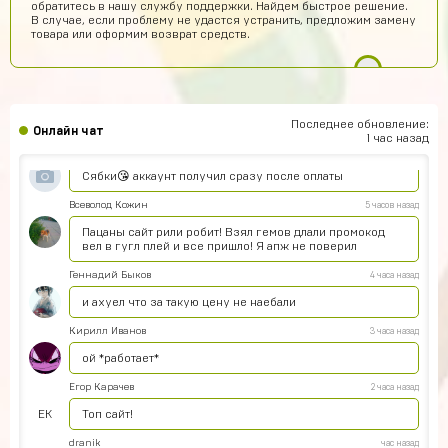
обратитесь в нашу службу поддержки. Найдем быстрое решение.
Вроде магаз крутой
В случае, если проблему не удастся устранить, предложим замену
товара или оформим возврат средств.
Тамерлан Хамраев
8 часов назад
Это рили рили
Даниил Анисимов
7 часов назад
Акк норм
Последнее обновление:
Онлайн чат
1 час назад
Алексей Полочанский
6 часов назад
Сябки😘 аккаунт получил сразу после оплаты
Всеволод Кожин
5 часов назад
Пацаны сайт рили робит! Взял гемов длали промокод
вел в гугл плей и все пришло! Я апж не поверил
Геннадий Быков
4 часа назад
и ахуел что за такую цену не наебали
Кирилл Иванов
3 часа назад
ой *работает*
Егор Карачев
2 часа назад
ЕК
Топ сайт!
dranik
час назад