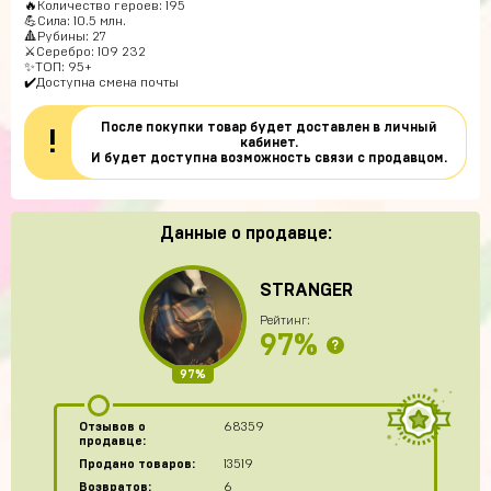
🔥Количество героев: 195
💪Сила: 10.5 млн.
🔺Рубины: 27
⚔Серебро: 109 232
✨ТОП: 95+
✔️Доступна смена почты
После покупки товар будет доставлен в личный
!
кабинет.
И будет доступна возможность связи с продавцом.
Данные о продавце:
STRANGER
Рейтинг:
97%
?
97%
Отзывов о
68359
продавце:
Продано товаров:
13519
Возвратов:
6