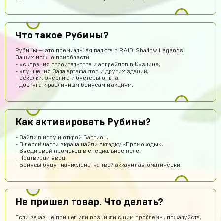
Юрий Маслов
14 часов назад
Михаил Федоров заходи в игру под этим логином и
паролем и все
Что такое Рубины?
akimgotovsev2019
14 часов назад
Рубины — это премиальная валюта в RAID: Shadow Legends.
За них можно приобрести:
здарова
- ускорения строительства и апгрейдов в Кузнице,
- улучшения Зала артефактов и других зданий,
Джон
13 часов назад
- осколки, энергию и бустеры опыта,
- доступа к различным бонусам и акциям.
Аккаунт пришёл
Тебе какая разница осёл
12 часов назад
ребят сайт не обман
Как активировать Рубины?
Гавриил Воронцов
11 часов назад
- Зайди в игру и открой Бастион.
Сейчас проверю
- В левой части экрана найди вкладку «Промокоды».
- Введи свой промокод в специальное поле.
Кирилл Милов
11 часов назад
- Подтверди ввод.
- Бонусы будут начислены на твой аккаунт автоматически.
Норм???
Ера Ера
10 часов назад
Это правда
Не пришел товар. Что делать?
Sobolev-Dimas
9 часов назад
Если заказ не пришёл или возникли с ним проблемы, пожалуйста,