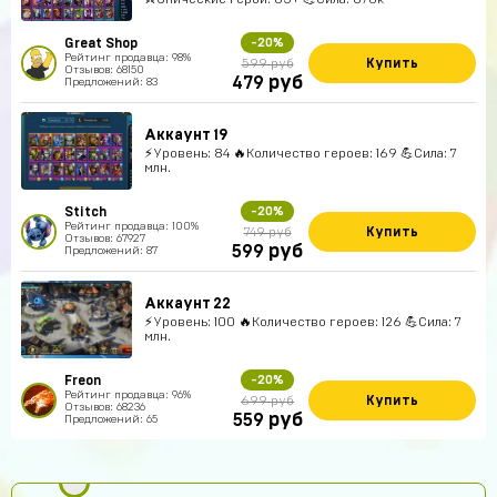
Great Shop
-20%
Рейтинг продавца: 98%
Купить
599 руб
Отзывов: 68150
руб
479
Предложений: 83
Аккаунт 19
⚡Уровень: 84 🔥Количество героев: 169 💪Сила: 7
млн.
Stitch
-20%
Рейтинг продавца: 100%
Купить
749 руб
Отзывов: 67927
руб
599
Предложений: 87
Аккаунт 22
⚡Уровень: 100 🔥Количество героев: 126 💪Сила: 7
млн.
Freon
-20%
Рейтинг продавца: 96%
Купить
699 руб
Отзывов: 68236
руб
559
Предложений: 65