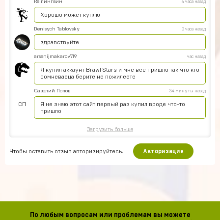
Re:пингвин
4 часа назад
Хорошо может куплю
Denisych Tablovsky
2 часа назад
здравствуйте
arsenijmakarov719
час назад
Я купил аккаунт Brawl Stars и мне все пришло так что кто
сомневаеца берите не пожилеете
Савелий Попов
34 минуты назад
СП
Я не знаю этот сайт первый раз купил вроде что-то
пришло
Загрузить больше
Чтобы оставить отзыв авторизируйтесь.
Авторизация
По любым вопросам или проблемам вы можете