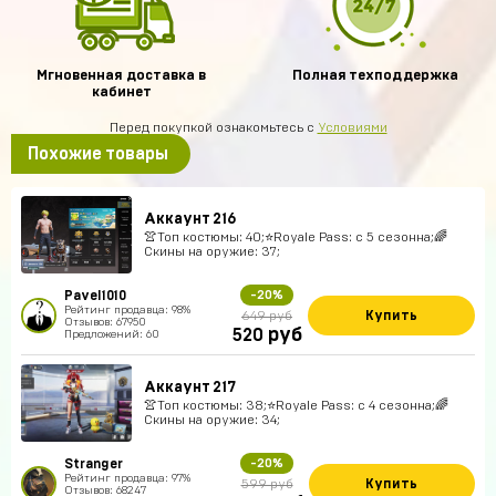
Мгновенная доставка в
Полная техподдержка
кабинет
Перед покупкой ознакомьтесь с
Условиями
Похожие товары
Аккаунт 216
👚Топ костюмы: 40;⭐️Royale Pass: с 5 сезонна;🌈
Скины на оружие: 37;
Pavel1010
-20%
Рейтинг продавца: 98%
Купить
649 руб
Отзывов: 67950
руб
520
Предложений: 60
Аккаунт 217
👚Топ костюмы: 38;⭐️Royale Pass: с 4 сезонна;🌈
Скины на оружие: 34;
Stranger
-20%
Рейтинг продавца: 97%
Купить
599 руб
Отзывов: 68247