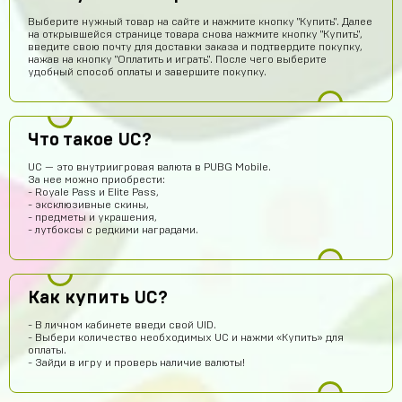
Выберите нужный товар на сайте и нажмите кнопку "Купить". Далее
на открывшейся странице товара снова нажмите кнопку "Купить",
введите свою почту для доставки заказа и подтвердите покупку,
нажав на кнопку "Оплатить и играть". После чего выберите
удобный способ оплаты и завершите покупку.
Что такое UC?
UC — это внутриигровая валюта в PUBG Mobile.
За нее можно приобрести:
- Royale Pass и Elite Pass,
- эксклюзивные скины,
- предметы и украшения,
- лутбоксы с редкими наградами.
chromov78
15 часов назад
привет
Как купить UC?
one love
14 часов назад
- В личном кабинете введи свой UID.
имба
- Выбери количество необходимых UC и нажми «Купить» для
оплаты.
stickers01
12 часов назад
- Зайди в игру и проверь наличие валюты!
сайт годный