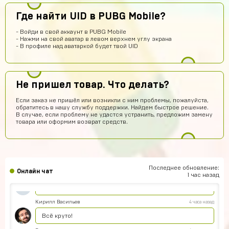
Эльжан Якутов
11 часов назад
Где найти UID в PUBG Mobile?
Помогите пожалуйста, как войти в аккаунт????
seruipol
10 часов назад
- Войди в свой аккаунт в PUBG Mobile
- Нажми на свой аватар в левом верхнем углу экрана
что за промо коды ?
- В профиле над аватаркой будет твой UID
Новый Поэт
9 часов назад
Получил акаунт все работает
Не пришел товар. Что делать?
vladimirleonov155
8 часов назад
Если заказ не пришёл или возникли с ним проблемы, пожалуйста,
Я купил акк
обратитесь в нашу службу поддержки. Найдем быстрое решение.
В случае, если проблему не удастся устранить, предложим замену
Максим Донченко
7 часов назад
товара или оформим возврат средств.
МД
Привет
Тимур Абдуллаев
7 часов назад
Норм
Последнее обновление:
Онлайн чат
Дании Бабин
5 часов назад
1 час назад
А точно без обмана???
Кирилл Васильев
4 часа назад
Всё круто!