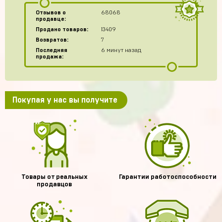
Отзывов о
68068
продавце:
Продано товаров:
13409
Возвратов:
7
Последняя
6 минут назад
продажа:
Покупая у нас вы получите
Товары от реальных
Гарантии работоспособности
продавцов