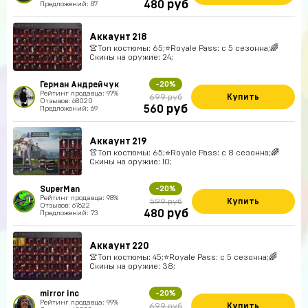
руб
480
Предложений: 87
Аккаунт 218
👚Топ костюмы: 65;⭐️Royale Pass: с 5 сезонна;🌈
Скины на оружие: 24;
Герман Андрейчук
-20%
Рейтинг продавца: 97%
Купить
699 руб
Отзывов: 68020
руб
560
Предложений: 69
Аккаунт 219
👚Топ костюмы: 65;⭐️Royale Pass: с 8 сезонна;🌈
Скины на оружие: 10;
SuperMan
-20%
Рейтинг продавца: 98%
Купить
599 руб
Отзывов: 67622
руб
480
Предложений: 73
Аккаунт 220
👚Топ костюмы: 45;⭐️Royale Pass: с 5 сезонна;🌈
Скины на оружие: 38;
mirror inc
-20%
Рейтинг продавца: 99%
Купить
699 руб