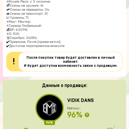
⭐️Royale Pass: с 3 сезонна;
🌈Скины на оружие: 41;
🛩Скины на парашюты: 34;
🚙Скины на транспорт: 21;
📈Уровень: 71;
⭐️Ранг: Мастер;
⚡Сервер Глобальный;
💰BP: 63098;
⭐️G: 1521;
🥈Серебро: 34286;
✔️Привязка: Почта (прилагается);
✔️Доступна перепривязка аккаунта
После покупки товар будет доставлен в личный
!
кабинет.
И будет доступна возможность связи с продавцом.
Данные о продавце:
VIDIK DANS
Рейтинг:
96%
?
96%