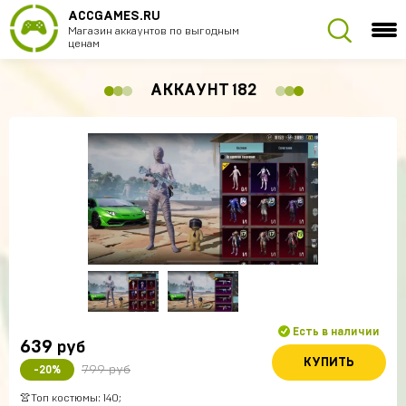
ACCGAMES.RU
Магазин аккаунтов по выгодным
ценам
АККАУНТ 182
Есть в наличии
639
руб
КУПИТЬ
799 руб
-20%
👚Топ костюмы: 140;