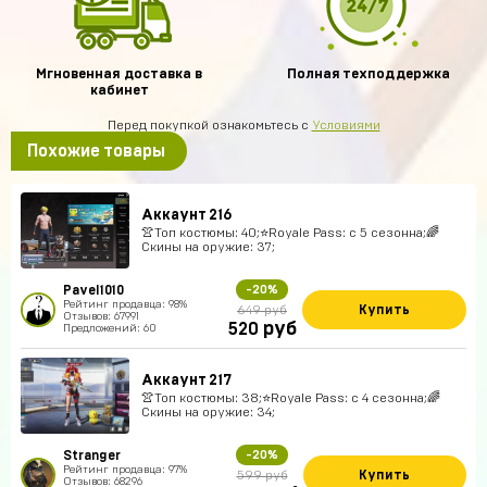
Мгновенная доставка в
Полная техподдержка
кабинет
Перед покупкой ознакомьтесь с
Условиями
Похожие товары
Аккаунт 216
👚Топ костюмы: 40;⭐️Royale Pass: с 5 сезонна;🌈
Скины на оружие: 37;
Pavel1010
-20%
Рейтинг продавца: 98%
Купить
649 руб
Отзывов: 67991
руб
520
Предложений: 60
Аккаунт 217
👚Топ костюмы: 38;⭐️Royale Pass: с 4 сезонна;🌈
Скины на оружие: 34;
Stranger
-20%
Рейтинг продавца: 97%
Купить
599 руб
Отзывов: 68296