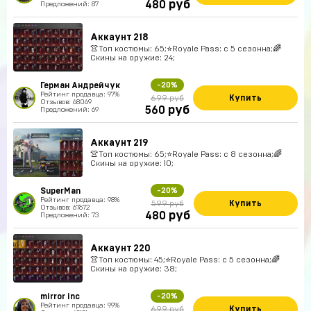
руб
480
Предложений: 87
Аккаунт 218
👚Топ костюмы: 65;⭐️Royale Pass: с 5 сезонна;🌈
Скины на оружие: 24;
Герман Андрейчук
-20%
Рейтинг продавца: 97%
Купить
699 руб
Отзывов: 68069
руб
560
Предложений: 69
Аккаунт 219
👚Топ костюмы: 65;⭐️Royale Pass: с 8 сезонна;🌈
Скины на оружие: 10;
SuperMan
-20%
Рейтинг продавца: 98%
Купить
599 руб
Отзывов: 67672
руб
480
Предложений: 73
Аккаунт 220
👚Топ костюмы: 45;⭐️Royale Pass: с 5 сезонна;🌈
Скины на оружие: 38;
mirror inc
-20%
Рейтинг продавца: 99%
Купить
699 руб