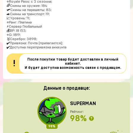
⭐️Royale Pass: с 3 сезонна;
🌈Скины на оружие: 184;
🛩Скины на парашюты: 83;
🚙Скины на транспорт: 19;
📈Уровень: 71;
⭐️Ранг: Платина
⚡Сервер Глобальный
💰BP: 18 153;
⭐️G: 1819;
🥈Серебро: 3898;
✔️Привязка: Почта (прилагается);
✔️Доступна перепривязка аккаунта
После покупки товар будет доставлен в личный
!
кабинет.
И будет доступна возможность связи с продавцом.
Данные о продавце:
SUPERMAN
Рейтинг:
98%
?
98%