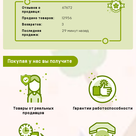
Отзывов о
67672
продавце:
Продано товаров:
12956
Возвратов:
3
Последняя
29 минут назад
продажа:
Покупая у нас вы получите
Товары от реальных
Гарантии работоспособности
продавцов