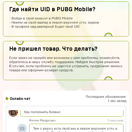
уже заплатил подскажите что делать?
Где найти UID в PUBG Mobile?
Техническая поддержка
9 часов назад
Обратитесь к нам в поддержку по контактам,
- Войди в свой аккаунт в PUBG Mobile
представленным на сайте. Вам обязательно
- Нажми на свой аватар в левом верхнем углу экрана
помогут получить заказ.
- В профиле над аватаркой будет твой UID
Егор Карачев
8 часов назад
ЕК
Топ сайт!
Не пришел товар. Что делать?
Илья Чупраков
8 часов назад
Если заказ не пришёл или возникли с ним проблемы, пожалуйста,
Подскажите как решить проблему с оплатой через
обратитесь в нашу службу поддержки. Найдем быстрое решение.
телефон, вечная загрузка
В случае, если проблему не удастся устранить, предложим замену
товара или оформим возврат средств.
Артём Пащенко
7 часов назад
Топ
Vladimir Shumskiy
6 часов назад
Классный сайт и товары!
Последнее обновление:
Онлайн чат
1 час назад
Даниил Смирнов
6 часов назад
Как пополнить боланс
Rimma Margaryan
5 часов назад
Там с верху есть твой акк в левом верхнем углу и