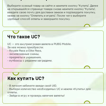
Выберите нужный товар на сайте и нажмите кнопку "Купить". Далее
на открывшейся странице товара снова нажмите кнопку "Купить",
введите свою почту для доставки заказа и подтвердите покупку,
нажав на кнопку "Оплатить и играть". После чего выберите
удобный способ оплаты и завершите покупку.
potkukocta
14 часов назад
Сайт топ!!!
Что такое UC?
Макс Коробков
13 часов назад
UC — это внутриигровая валюта в PUBG Mobile.
Топчик. Акк пришел теперь рублуюсь на нормальном а
За нее можно приобрести:
не на дешманском лол
- Royale Pass и Elite Pass,
- эксклюзивные скины,
- предметы и украшения,
Антон Трофимов
13 часов назад
- лутбоксы с редкими наградами.
крута
Лёша Бикметов
12 часов назад
привет ЕСЛИ МЫ ВИДЕТЕ МЕНЯ ТО ЭТО НЕ БОТ
Как купить UC?
Pizdavam
11 часов назад
- В личном кабинете введи свой UID.
- Выбери количество необходимых UC и нажми «Купить» для
TOP
оплаты.
- Зайди в игру и проверь наличие валюты!
Альбина Хамадишина
9 часов назад
Помогите пж я ввёл не правильный эмаил но за аккаунт