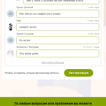
там у тебя 0 рублей на них нажимай и всё
Саша Соколов
3 часа назад
Нет магаз не кидает все клево
ksgs
3 часа назад
привет всем
Хабиб Ашуров
2 часа назад
Ку всем
Тамерлан Хамраев
37 минут назад
Это рили рили
Загрузить больше
Чтобы оставить отзыв авторизируйтесь.
Авторизация
По любым вопросам или проблемам вы можете