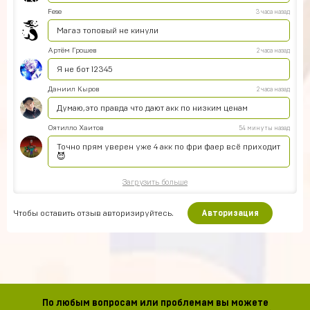
Fese
3 часа назад
Магаз топовый не кинули
Артём Грошев
2 часа назад
Я не бот 12345
Даниил Кыров
2 часа назад
Думаю,это правда что дают акк по низким ценам
Оятилло Хаитов
54 минуты назад
Точно прям уверен уже 4 акк по фри фаер всё приходит
😈
Загрузить больше
Чтобы оставить отзыв авторизируйтесь.
Авторизация
По любым вопросам или проблемам вы можете