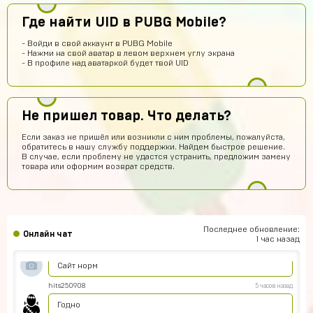
Савелий Попов
12 часов назад
Где найти UID в PUBG Mobile?
СП
Я не знаю этот сайт первый раз купил вроде что-то
пришло
- Войди в свой аккаунт в PUBG Mobile
Данил Алашов
11 часов назад
- Нажми на свой аватар в левом верхнем углу экрана
- В профиле над аватаркой будет твой UID
топппппп!
Хомяк
10 часов назад
Привет
Не пришел товар. Что делать?
Александр Гылин
8 часов назад
Если заказ не пришёл или возникли с ним проблемы, пожалуйста,
обратитесь в нашу службу поддержки. Найдем быстрое решение.
Купил
В случае, если проблему не удастся устранить, предложим замену
товара или оформим возврат средств.
Алексей Волков
8 часов назад
Надежный))
Амир Калтаев
6 часов назад
Офигетт
Последнее обновление:
Онлайн чат
1 час назад
Женя Черных
6 часов назад
Сайт норм
hits250908
5 часов назад
Годно