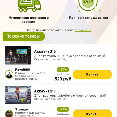
Мгновенная доставка в
Полная техподдержка
кабинет
Перед покупкой ознакомьтесь с
Условиями
Похожие товары
Аккаунт 216
👚Топ костюмы: 40;⭐️Royale Pass: с 5 сезонна;🌈
Скины на оружие: 37;
Pavel1010
-20%
Рейтинг продавца: 98%
Купить
649 руб
Отзывов: 67972
руб
520
Предложений: 60
Аккаунт 217
👚Топ костюмы: 38;⭐️Royale Pass: с 4 сезонна;🌈
Скины на оружие: 34;
Stranger
-20%
Рейтинг продавца: 97%
Купить
599 руб
Отзывов: 68272