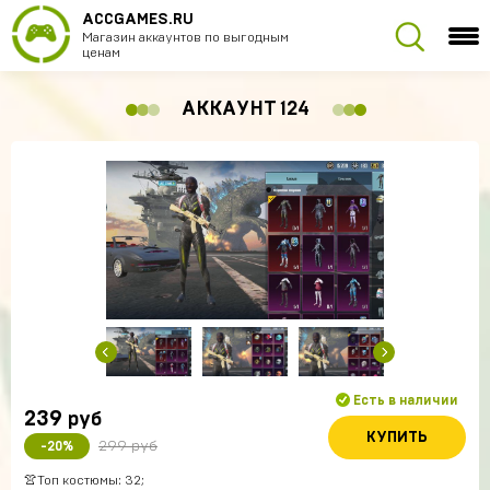
ACCGAMES.RU
Магазин аккаунтов по выгодным
ценам
АККАУНТ 124
Есть в наличии
239
руб
КУПИТЬ
299 руб
-20%
👚Топ костюмы: 32;