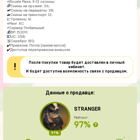
⭐️Royale Pass: 11-13 сезоны;
🌈Скины на оружие: 36;
🛩Скины на парашюты: 28;
🚙Скины на транспорт: 12;
📈Уровень: 41;
⭐️Ранг АС
⚡Сервер Глобальный
💰BP: 15209;
💵UC: 358;
🥈Серебро: 183;
✔️Привязка: Почта (прилагается);
✔️Доступна перепривязка аккаунта
После покупки товар будет доставлен в личный
!
кабинет.
И будет доступна возможность связи с продавцом.
Данные о продавце:
STRANGER
Рейтинг:
97%
?
97%