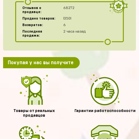
Отзывов о
68272
продавце:
Продано товаров:
13501
Возвратов:
6
Последняя
2 часа назад
продажа:
Покупая у нас вы получите
Товары от реальных
Гарантии работоспособности
продавцов