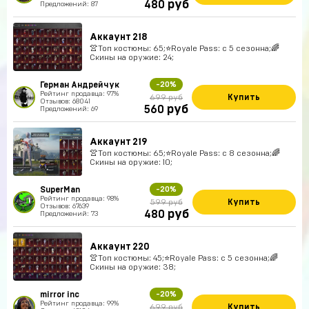
руб
480
Предложений: 87
Аккаунт 218
👚Топ костюмы: 65;⭐️Royale Pass: с 5 сезонна;🌈
Скины на оружие: 24;
Герман Андрейчук
-20%
Рейтинг продавца: 97%
Купить
699 руб
Отзывов: 68041
руб
560
Предложений: 69
Аккаунт 219
👚Топ костюмы: 65;⭐️Royale Pass: с 8 сезонна;🌈
Скины на оружие: 10;
SuperMan
-20%
Рейтинг продавца: 98%
Купить
599 руб
Отзывов: 67639
руб
480
Предложений: 73
Аккаунт 220
👚Топ костюмы: 45;⭐️Royale Pass: с 5 сезонна;🌈
Скины на оружие: 38;
mirror inc
-20%
Рейтинг продавца: 99%
Купить
699 руб