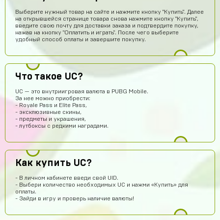
Выберите нужный товар на сайте и нажмите кнопку "Купить". Далее
на открывшейся странице товара снова нажмите кнопку "Купить",
введите свою почту для доставки заказа и подтвердите покупку,
нажав на кнопку "Оплатить и играть". После чего выберите
удобный способ оплаты и завершите покупку.
Что такое UC?
UC — это внутриигровая валюта в PUBG Mobile.
За нее можно приобрести:
- Royale Pass и Elite Pass,
- эксклюзивные скины,
- предметы и украшения,
- лутбоксы с редкими наградами.
Re:пингвин
15 часов назад
Хорошо может куплю
Denisych Tablovsky
13 часов назад
Как купить UC?
здравствуйте
- В личном кабинете введи свой UID.
- Выбери количество необходимых UC и нажми «Купить» для
arsenijmakarov719
12 часов назад
оплаты.
- Зайди в игру и проверь наличие валюты!
Я купил аккаунт Brawl Stars и мне все пришло так что кто
сомневаеца берите не пожилеете