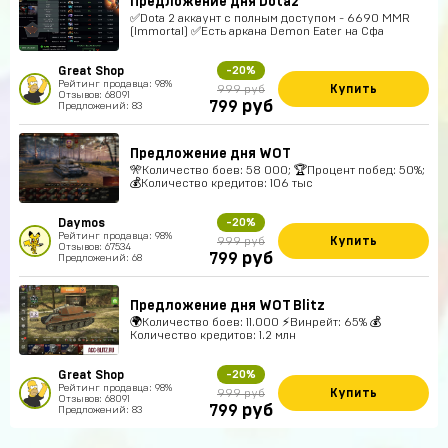
Предложение дня Dota2
✅Dota 2 аккаунт с полным доступом - 6690 MMR
(Immortal) ✅Есть аркана Demon Eater на Сфа
Great Shop
-20%
Рейтинг продавца: 98%
Купить
999 руб
Отзывов: 68091
руб
799
Предложений: 83
Предложение дня WOT
🎌Количество боев: 58 000; 🏆Процент побед: 50%;
💰Количество кредитов: 106 тыс
Daymos
-20%
Рейтинг продавца: 98%
Купить
999 руб
Отзывов: 67534
руб
799
Предложений: 68
Предложение дня WOT Blitz
🌍Количество боев: 11.000 ⚡Винрейт: 65% 💰
Количество кредитов: 1.2 млн
Great Shop
-20%
Рейтинг продавца: 98%
Купить
999 руб
Отзывов: 68091
руб
799
Предложений: 83