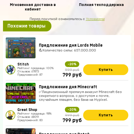
Мгновенная доставка в
Полная техподдержка
кабинет
Перед покупкой ознакомьтесь с
Условиями
Похожие товары
Предложение дня Lords Mobile
💪Количество силы: 657.000.000
Stitch
-20%
Рейтинг продавца: 100%
Купить
999 руб
Отзывов: 67873
руб
799
Предложений: 87
Предложение дня Minecraft
✅Лицензионный премиум аккаунт Minecraft без
секретного вопроса, с доступом к почте,
случайным плащем, без бана на Hypixel.
Great Shop
-20%
Рейтинг продавца: 98%
Купить
999 руб
Отзывов: 68091
руб
799
Предложений: 83