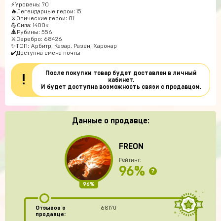
⚡Уровень: 70
🔥Легендарные герои: 15
⚔️Эпические герои: 81
💪Сила: 1400к
🔺Рубины: 556
⚔Серебро: 68426
✨ТОП: Арбитр, Казар, Разен, Харонар
✔️Доступна смена почты
После покупки товар будет доставлен в личный
!
кабинет.
И будет доступна возможность связи с продавцом.
Данные о продавце:
FREON
Рейтинг:
96%
?
96%
Отзывов о
68170
продавце: