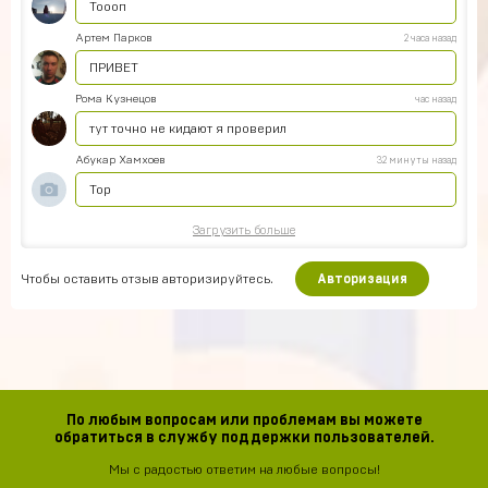
Тоооп
Артем Парков
2 часа назад
ПРИВЕТ
Рома Кузнецов
час назад
тут точно не кидают я проверил
Абукар Хамхоев
32 минуты назад
Top
Загрузить больше
Чтобы оставить отзыв авторизируйтесь.
Авторизация
По любым вопросам или проблемам вы можете
обратиться в службу поддержки пользователей.
Мы с радостью ответим на любые вопросы!