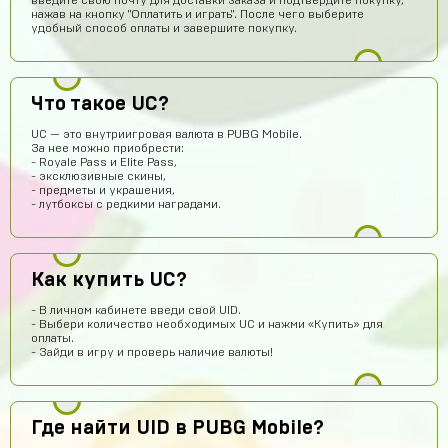
введите свою почту для доставки заказа и подтвердите покупку,
нажав на кнопку "Оплатить и играть". После чего выберите
удобный способ оплаты и завершите покупку.
Что такое UC?
UC — это внутриигровая валюта в PUBG Mobile.
За нее можно приобрести:
- Royale Pass и Elite Pass,
- эксклюзивные скины,
Егор Карачев
14 часов назад
- предметы и украшения,
ЕК
Топ сайт!
- лутбоксы с редкими наградами.
Илья Чупраков
14 часов назад
Подскажите как решить проблему с оплатой через
телефон, вечная загрузка
Как купить UC?
Артём Пащенко
12 часов назад
- В личном кабинете введи свой UID.
- Выбери количество необходимых UC и нажми «Купить» для
Топ
оплаты.
- Зайди в игру и проверь наличие валюты!
Vladimir Shumskiy
12 часов назад
Классный сайт и товары!
Даниил Смирнов
11 часов назад
Где найти UID в PUBG Mobile?
Как пополнить боланс