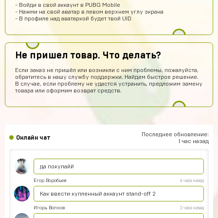
- Войди в свой аккаунт в PUBG Mobile
Rimma Margaryan
11 часов назад
- Нажми на свой аватар в левом верхнем углу экрана
- В профиле над аватаркой будет твой UID
Там с верху есть твой акк в левом верхнем углу и
там у тебя 0 рублей на них нажимай и всё
Саша Соколов
9 часов назад
Не пришел товар. Что делать?
Нет магаз не кидает все клево
Если заказ не пришёл или возникли с ним проблемы, пожалуйста,
ksgs
9 часов назад
обратитесь в нашу службу поддержки. Найдем быстрое решение.
В случае, если проблему не удастся устранить, предложим замену
привет всем
товара или оформим возврат средств.
Хабиб Ашуров
7 часов назад
Ку всем
Тамерлан Хамраев
6 часов назад
Последнее обновление:
Онлайн чат
Это рили рили
1 час назад
Геннадий Быков
5 часов назад
да покупайй
Егор Воробьев
4 часа назад
Как ввести купленный аккаунт stand-off 2
Игорь Волков
3 часа назад