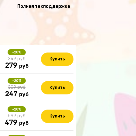
Полная техподдержка
-20%
349 руб
Купить
279
руб
-20%
309 руб
Купить
247
руб
-20%
599 руб
Купить
479
руб