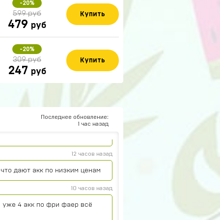
-20%
599 руб
Купить
479
руб
-20%
15 часов назад
309 руб
Купить
247
руб
13 часов назад
 кинули
Последнее обновление:
12 часов назад
1 час назад
12 часов назад
что дают акк по низким ценам
10 часов назад
 уже 4 акк по фри фаер всё