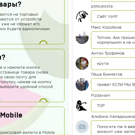
овары?
potkukocta
аются на торговых
Сайт топ!!!
ваются от устройств
 уже не сможет его
Макс Коробков
нно будете единоличным
Топчик. Акк прише
нормальном а не 
Антон Трофимов
ы?
крута
е и нажмите кнопку
 странице товара снова
Лёша Бикметов
те свою почту для
покупку, нажав на кнопку
привет ЕСЛИ МЫ В
о выберите удобный способ
Pizdavam
TOP
Mobile
Альбина Хамадишина
Помогите пж я ввё
аккаунт уже запл
риигровая валюта в Mobile