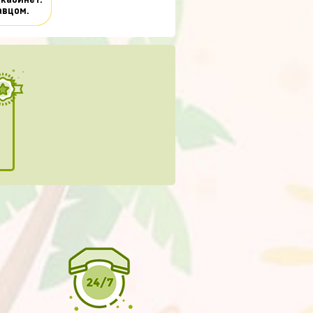
 кабинет.
авцом.