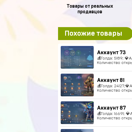
Товары от реальных
продавцов
Похожие товары
Аккаунт 73
💰Голда: 5189; 💎А
Количество откры
Аккаунт 81
💰Голда: 24127;💎
Количество откры
Аккаунт 87
💰Голда: 16691; 💎
Количество откры