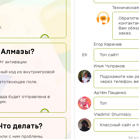
Техническая
Обратите
контактам
.
Вам обяз
заказ.
Егор Карачев
ь Алмазы?
ЕК
Топ сайт!
йт активации
Илья Чупраков
ный код из внутриигровой
Подскажите как р
через телефон, ве
ветствующее поле.
Артём Пащенко
ада будет отправлена в
ик.
Топ
Vladimir Shumskiy
Что делать?
Классный сайт и т
кли с ним проблемы,
Загру