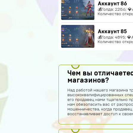
Аккаунт 86
💰Голда: 22156; 💎
Количество откры
Аккаунт 85
💰Голда: 4895; 💎
Количество откры
Чем вы отличаетес
магазинов?
Над работой нашего магазина т
высококвалифицированных спец
его продавец нами тщательно п
нам обезопасить вас от распро
мошенничества, когда продавец
восстанавливает доступ к своем