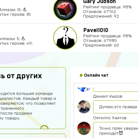
Gary Judson
Рейтинг продавца: 98%
Алмазы: 15; 💪
Отзывов: 67762
тых героев: 81;
Предложений: 92
Pavel1010
hits250908
Рейтинг продавца: 98%
Алмазы: 5; 💪
Отзывов: 67985
Годно
тых героев: 49;
Предложений: 60
Fese
Магаз топовый не
ь от других
Артём Грошев
Онлайн чат
Я не бот 12345
рудится большая команда
Даниил Кыров
иалистов. Каждый товар и
роверяются, что позволяет
Думаю,это правда 
страненного
 после продажи
Оятилло Хаитов
у товару.
Точно прям уверен
приходит😈