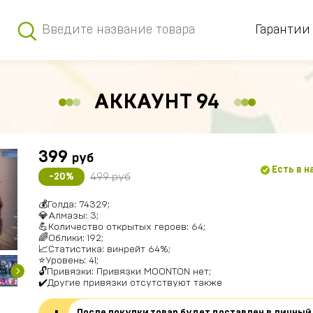
Гарантии
АККАУНТ 94
399
руб
Есть в 
499 руб
-20%
💰Голда: 74329;
💎Алмазы: 3;
💪Количество открытых героев: 64;
🌈Облики: 192;
📈Статистика: винрейт 64%;
⭐️Уровень: 41;
🔓Привязки: Привязки MOONTON нет;
✔️Другие привязки отсутствуют также