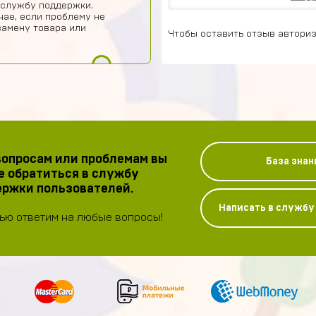
 службу поддержки.
чае, если проблему не
замену товара или
Чтобы оставить отзыв авториз
опросам или проблемам вы
База знан
 обратиться в службу
ржки пользователей.
Написать в служб
ью ответим на любые вопросы!