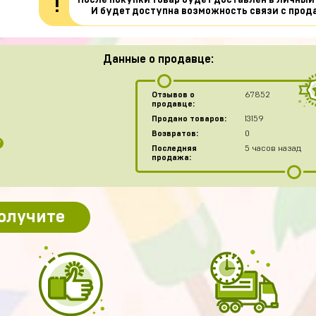
После покупки товар будет доставлен в личный
!
И будет доступна возможность связи с прод
Данные о продавце:
Отзывов о
67852
продавце:
Продано товаров:
13159
Возвратов:
0
?
Последняя
5 часов назад
продажа:
получите