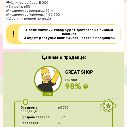
🌍Количество боев: 11.000
⚡Винрейт: 65%
💰Количество кредитов: 1.2 млн
💰Количество "свободки": 85.603
✅Доступ к родной почте:Да
После покупки товар будет доставлен в личный
!
кабинет.
И будет доступна возможность связи с продавцом.
Данные о продавце:
GREAT SHOP
Рейтинг:
98%
?
98%
Отзывов о
68026
продавце:
Продано товаров:
13217
Возвратов:
5