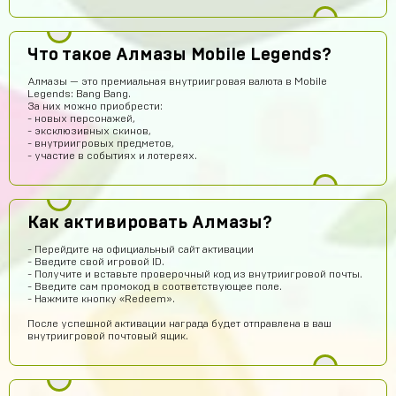
Что такое Алмазы Mobile Legends?
Алмазы — это премиальная внутриигровая валюта в Mobile
Алина Айлова
15 часов назад
Legends: Bang Bang.
За них можно приобрести:
Топ
- новых персонажей,
- эксклюзивных скинов,
Саша Заятников
13 часов назад
- внутриигровых предметов,
- участие в событиях и лотереях.
Топ
Геннадий Быков
13 часов назад
сайт топ рили ребят все работает не бойтесь
Как активировать Алмазы?
Ваня Романюк
12 часов назад
- Перейдите на официальный сайт активации
Окей
- Введите свой игровой ID.
- Получите и вставьте проверочный код из внутриигровой почты.
Yaroslav Bulavintcev
13 часов назад
- Введите сам промокод в соответствующее поле.
- Нажмите кнопку «Redeem».
Ку
После успешной активации награда будет отправлена в ваш
Тимофей Колесников
11 часов назад
внутриигровой почтовый ящик.
топ
chromov78
10 часов назад