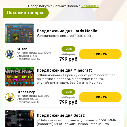
Перед покупкой ознакомьтесь с
Условиями
Похожие товары
Предложение дня Lords Mobile
💪Количество силы: 657.000.000
Stitch
-20%
Рейтинг продавца: 100%
Купить
999 руб
Отзывов: 67793
руб
799
Предложений: 87
Предложение дня Minecraft
✅Лицензионный премиум аккаунт Minecraft без
секретного вопроса, с доступом к почте,
случайным плащем, без бана на Hypixel.
Great Shop
-20%
Рейтинг продавца: 98%
Купить
999 руб
Отзывов: 68026
руб
799
Предложений: 83
Предложение дня Dota2
✅Dota 2 аккаунт с полным доступом - 6690 MMR
(Immortal) ✅Есть аркана Demon Eater на Сфа