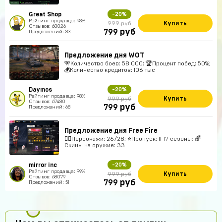
Great Shop
-20%
Рейтинг продавца: 98%
Купить
999 руб
Отзывов: 68026
руб
799
Предложений: 83
Предложение дня WOT
🎌Количество боев: 58 000; 🏆Процент побед: 50%;
💰Количество кредитов: 106 тыс
Daymos
-20%
Рейтинг продавца: 98%
Купить
999 руб
Отзывов: 67480
руб
799
Предложений: 68
Предложение дня Free Fire
🚶‍♂️Персонажи: 26/28; ⭐️Пропуск: 11-17 сезоны; 🌈
Скины на оружие: 33
mirror inc
-20%
Рейтинг продавца: 99%
Купить
999 руб
Отзывов: 68079
руб
799
Предложений: 51