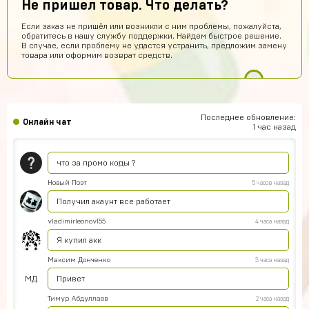
Не пришел товар. Что делать?
привет
Если заказ не пришёл или возникли с ним проблемы, пожалуйста,
one love
9 часов назад
обратитесь в нашу службу поддержки. Найдем быстрое решение.
В случае, если проблему не удастся устранить, предложим замену
имба
товара или оформим возврат средств.
stickers01
8 часов назад
сайт годный
Эльжан Якутов
7 часов назад
Последнее обновление:
Онлайн чат
Помогите пожалуйста, как войти в аккаунт????
1 час назад
seruipol
5 часов назад
что за промо коды ?
Новый Поэт
5 часов назад
Получил акаунт все работает
vladimirleonov155
4 часа назад
Я купил акк
Максим Донченко
3 часа назад
МД
Привет
Тимур Абдуллаев
2 часа назад