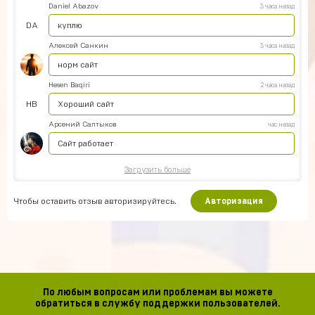
Daniel Abazov
3 часа назад
DA
куплю
Алексей Санкин
3 часа назад
норм сайт
Hesen Baqiri
2 часа назад
HB
Хороший сайт
Арсений Салтыков
час назад
Сайт работает
Загрузить больше
Чтобы оставить отзыв авторизируйтесь.
Авторизация
По любым вопросам или проблемам вы можете
обратиться в службу поддержки пользователей.