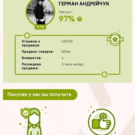
ГЕРМАН АНДРЕЙЧУК
Рейтинг:
97%
?
97%
Отзывов о
68093
продавце:
Продано товаров:
13046
Возвратов:
4
Последняя
2 часа назад
продажа:
Покупая у нас вы получите