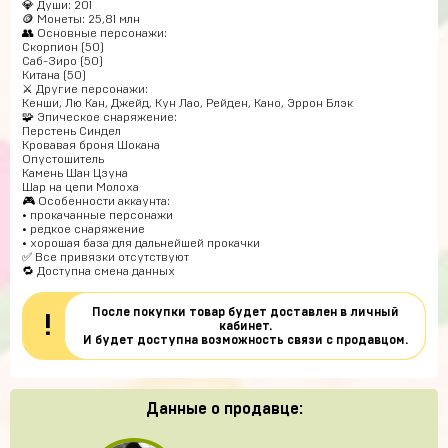
💎 Души: 201
🪙 Монеты: 25,81 млн
👥 Основные персонажи:
Скорпион (50)
Саб-Зиро (50)
Китана (50)
⚔️ Другие персонажи:
Кенши, Лю Кан, Джейд, Кун Лао, Рейден, Кано, Эррон Блэк
🧩 Эпическое снаряжение:
Перстень Синдел
Кровавая броня Шокана
Опустошитель
Камень Шан Цзуна
Шар на цепи Молоха
🎮 Особенности аккаунта:
• прокачанные персонажи
• редкое снаряжение
• хорошая база для дальнейшей прокачки
✅ Все привязки отсутствуют
🔁 Доступна смена данных
После покупки товар будет доставлен в личный
!
кабинет.
И будет доступна возможность связи с продавцом.
Данные о продавце: