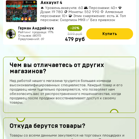
Аккаунт 4
🔥 Уровень аккаунта: 60 👥 Персонажи: 40+ 💎
Души: 19 780 🪙 Монеты: 552 990 💠 Алмазные
персонажи: 10+ 🧩 Эпик снаряжение: есть ⚔️ Топ
персонаж: Скорпион MK11 ✅ Без привязок
Герман Андрейчук
-20%
Рейтинг продавца: 97%
Купить
599 руб
Отзывов: 68093
руб
479
Предложений: 69
Чем вы отличаетесь от других
магазинов?
Над работой нашего магазина трудится большая команда
высококвалифицированных специалистов. Каждый товар и его
продавец нами тщательно проверяются, что позволяет нам
обезопасить вас от распространенного мошенничества, когда
продавец после продажи восстанавливает доступ к своему
товары.
Откуда берутся товары?
Товары со всеми данными закупаются на торговых площадках и