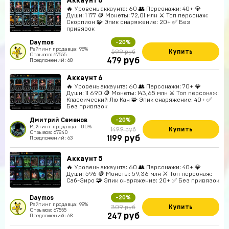
Аккаунт 8
🔥 Уровень аккаунта: 60 👥 Персонажи: 40+ 💎
Души: 1 177 🪙 Монеты: 72,01 млн ⚔️ Топ персонаж:
Скорпион 🧩 Эпик снаряжение: 20+ ✅ Без
привязок
Daymos
-20%
Рейтинг продавца: 98%
Купить
599 руб
Отзывов: 67555
руб
479
Предложений: 68
Аккаунт 6
🔥 Уровень аккаунта: 60 👥 Персонажи: 70+ 💎
Души: 11 690 🪙 Монеты: 143,65 млн ⚔️ Топ персонаж:
Классический Лю Кан 🧩 Эпик снаряжение: 40+ ✅
Без привязок
Дмитрий Семенов
-20%
Рейтинг продавца: 100%
Купить
1499 руб
Отзывов: 67840
руб
1199
Предложений: 63
Аккаунт 5
🔥 Уровень аккаунта: 60 👥 Персонажи: 40+ 💎
Души: 596 🪙 Монеты: 59,36 млн ⚔️ Топ персонаж:
Саб-Зиро 🧩 Эпик снаряжение: 20+ ✅ Без привязок
Daymos
-20%
Рейтинг продавца: 98%
Купить
309 руб
Отзывов: 67555
руб
247
Предложений: 68