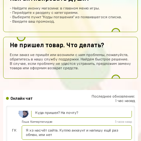
норм сайт
- Найдите иконку магазина: в главном меню игры.
- Перейдите к разделу с категориями.
somftdcrew
9 часов назад
- Выберите пункт "Коды погашения" из появившегося списка.
- Введите ваш промокод.
Сайт просто супер
Диана Щербетова
9 часов назад
Класс
Не пришел товар. Что делать?
Egopkabossuk Dscraft
8 часов назад
Если заказ не пришёл или возникли с ним проблемы, пожалуйста,
обратитесь в нашу службу поддержки. Найдем быстрое решение.
Топ4ik воще!)
В случае, если проблему не удастся устранить, предложим замену
товара или оформим возврат средств.
Ilya
7 часов назад
Подходит на ps4?
Айнур Кулиева
5 часов назад
Акк пришел)))
Последнее обновление:
Онлайн чат
1 час назад
Иван Горобинский
5 часов назад
Куда пришел? На почту?
Гоша Кемертелидзе
5 часов назад
ГК
Я хз насчёт сайта. Куплю аккаунт и напишу ещё раз
обман, или нет