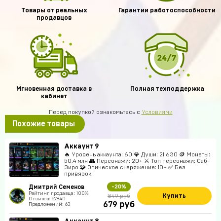
Товары от реальных
Гарантии работоспособности
продавцов
Мгновенная доставка в
Полная техподдержка
кабинет
Перед покупкой ознакомьтесь с
Условиями
Похожие товары
Аккаунт 9
🔥 Уровень аккаунта: 60 💎 Души: 21 630 🪙 Монеты:
50,4 млн 👥 Персонажи: 20+ ⚔️ Топ персонажи: Саб-
Зиро 🧩 Эпическое снаряжение: 10+ ✅ Без
привязок
Дмитрий Семенов
-20%
Рейтинг продавца: 100%
Купить
849 руб
Отзывов: 67840
руб
679
Предложений: 63