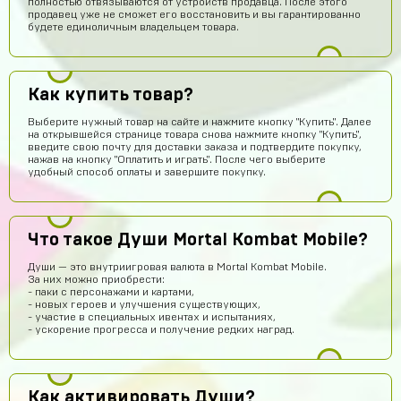
полностью отвязываются от устройств продавца. После этого
продавец уже не сможет его восстановить и вы гарантированно
будете единоличным владельцем товара.
Как купить товар?
Выберите нужный товар на сайте и нажмите кнопку "Купить". Далее
на открывшейся странице товара снова нажмите кнопку "Купить",
введите свою почту для доставки заказа и подтвердите покупку,
нажав на кнопку "Оплатить и играть". После чего выберите
удобный способ оплаты и завершите покупку.
Рома Кузнецов
14 часов назад
тут точно не кидают я проверил
Что такое Души Mortal Kombat Mobile?
Абукар Хамхоев
14 часов назад
Души — это внутриигровая валюта в Mortal Kombat Mobile.
Top
За них можно приобрести:
- паки с персонажами и картами,
Игорь Богданович
13 часов назад
- новых героев и улучшения существующих,
- участие в специальных ивентах и испытаниях,
Збс, не обман👌
- ускорение прогресса и получение редких наград.
Vladislav Vporyade
12 часов назад
Сайт топ
Как активировать Души?
Timofei Fivtitwo
10 часов назад