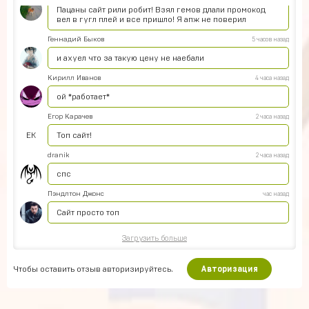
Пацаны сайт рили робит! Взял гемов длали промокод
вел в гугл плей и все пришло! Я апж не поверил
Геннадий Быков
5 часов назад
и ахуел что за такую цену не наебали
Кирилл Иванов
4 часа назад
ой *работает*
Егор Карачев
2 часа назад
ЕК
Топ сайт!
dranik
2 часа назад
спс
Пэндлтон Джонс
час назад
Сайт просто топ
Загрузить больше
Чтобы оставить отзыв авторизируйтесь.
Авторизация