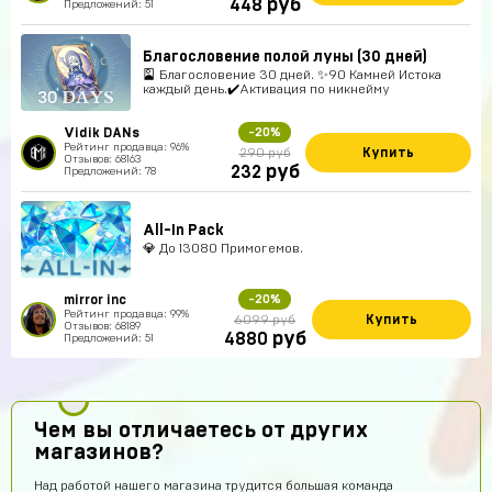
руб
448
Предложений: 51
Благословение полой луны (30 дней)
🎴 Благословение 30 дней. ✨90 Камней Истока
каждый день.✔️Активация по никнейму
Vidik DANs
-20%
Рейтинг продавца: 96%
Купить
290 руб
Отзывов: 68163
руб
232
Предложений: 78
All-In Pack
💎 До 13080 Примогемов.
mirror inc
-20%
Рейтинг продавца: 99%
Купить
6099 руб
Отзывов: 68189
руб
4880
Предложений: 51
Чем вы отличаетесь от других
магазинов?
Над работой нашего магазина трудится большая команда