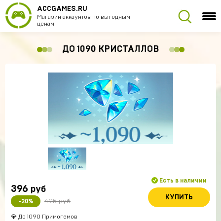
ACCGAMES.RU
Магазин аккаунтов по выгодным
ценам
ДО 1090 КРИСТАЛЛОВ
Есть в наличии
396
руб
КУПИТЬ
495 руб
-20%
💎 До 1090 Примогемов