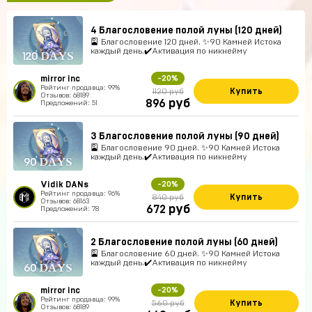
4 Благословение полой луны (120 дней)
🎴 Благословение 120 дней. ✨90 Камней Истока
каждый день.✔️Активация по никнейму
mirror inc
-20%
Рейтинг продавца: 99%
Купить
1120 руб
Отзывов: 68189
руб
896
Предложений: 51
3 Благословение полой луны (90 дней)
🎴 Благословение 90 дней. ✨90 Камней Истока
каждый день.✔️Активация по никнейму
Vidik DANs
-20%
Рейтинг продавца: 96%
Купить
840 руб
Отзывов: 68163
руб
672
Предложений: 78
2 Благословение полой луны (60 дней)
🎴 Благословение 60 дней. ✨90 Камней Истока
каждый день.✔️Активация по никнейму
mirror inc
-20%
Рейтинг продавца: 99%
Купить
560 руб
Отзывов: 68189