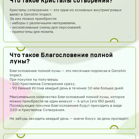
Что такое Кристалы сотворения?
Кристалы сотворения — это одна из основных внутриигровых
валют в Genshin Impact.
За них можно приобрести:
- наборы с различными материалами,
- эксклюзивные скины для персонажей,
- примогемы для молитв.
Что такое Благословение полной
луны?
Благословение полной луны — это месячная подписка в Genshin
Impact.
При покупке ты получаешь:
- 300 Кристаллов Сотворения сразу;
- 90 Камней Истока каждый день в течение 30 или больше дней.
Максимальное количество Благословений полной луны, которое
akimgotovsev2019
14 часов назад
можно приобрести на один аккаунт — 6 штук (это 180 дней).
Последующие покупки Благословения будут приходить в виде
здарова
330-и Кристаллов Сотворения.
Джон
14 часов назад
Не забудь заходить каждый день — иначе бонус за день пропадёт!
Аккаунт пришёл
Тебе какая разница осёл
13 часов назад