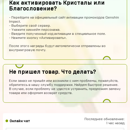
Как активировать Кристалы или
ребят сайт не обман
Благословение?
Гавриил Воронцов
12 часов назад
- Перейдите на официальный сайт активации промокодов Genshin
Сейчас проверю
Impact.
- Выберите свой сервер.
Кирилл Милов
12 часов назад
- Укажите никнейм персонажа.
- Введите полученный код активации в специальное поле.
Норм???
- Нажмите кнопку «Активировать».
Ера Ера
11 часов назад
После этого награды будут автоматически отправлены во
внутриигровую почту.
Это правда
Sobolev-Dimas
10 часов назад
Вроде магаз крутой
Не пришел товар. Что делать?
Тамерлан Хамраев
8 часов назад
Если заказ не пришёл или возникли с ним проблемы, пожалуйста,
обратитесь в нашу службу поддержки. Найдем быстрое решение.
Это рили рили
В случае, если проблему не удастся устранить, предложим замену
товара или оформим возврат средств.
Даниил Анисимов
8 часов назад
Акк норм
Алексей Полочанский
7 часов назад
Сябки😘 аккаунт получил сразу после оплаты
Последнее обновление:
Онлайн чат
1 час назад
Всеволод Кожин
6 часов назад