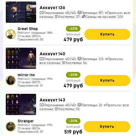
Аккаунт 136
🚶‍♂️Персонажи: 40/40; 🐱Питомцы: 87; ⭐️Пропуск: все
сезоны; 👚Костюмы: 27; 🌈Скины на оружие: 351
Great Shop
-20%
Рейтинг продавца: 98%
Купить
599 руб
Отзывов: 68024
руб
479
Предложений: 83
Аккаунт 140
🚶‍♂️Персонажи: 40/40; 🐱Питомцы: 23; ⭐️Пропуск:
все сезоны; 👚Костюмы: 16;
mirror inc
-20%
Рейтинг продавца: 99%
Купить
599 руб
Отзывов: 68075
руб
479
Предложений: 51
Аккаунт 143
🚶‍♂️Персонажи: 40/40; 🐱Питомцы: 21; ⭐️Пропуск: все
сезоны; 👚Костюмы: 13;
Stranger
-20%
Рейтинг продавца: 97%
Купить
649 руб
Отзывов: 68234
руб
519
Предложений: 87