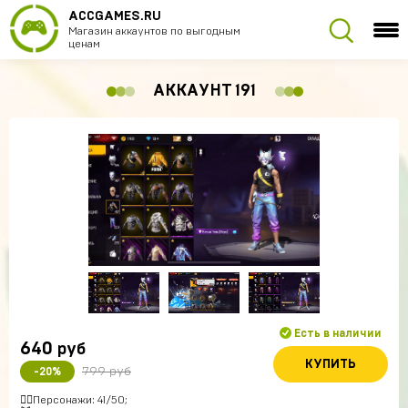
ACCGAMES.RU
Магазин аккаунтов по выгодным
ценам
АККАУНТ 191
Есть в наличии
640
руб
КУПИТЬ
799 руб
-20%
🚶‍♂️Персонажи: 41/50;