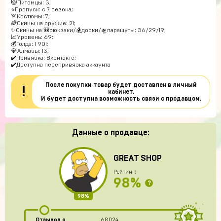
🐱Питомцы: 3;
⭐️Пропуск: с 7 сезона;
👚Костюмы: 7;
🌈Скины на оружие: 21;
✨Скины на 🎒рюкзаки/🏂доски/🛸парашуты: 36/29/19;
📈Уровень: 69;
💰Голда: 1 901;
💎Алмазы: 13;
✔️Привязка: Вконтакте;
✔️Доступна перепривязка аккаунта
После покупки товар будет доставлен в личный
!
кабинет.
И будет доступна возможность связи с продавцом.
Данные о продавце:
GREAT SHOP
Рейтинг:
98%
?
98%
Отзывов о
68024