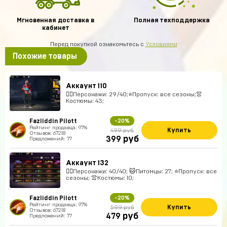
Мгновенная доставка в
Полная техподдержка
кабинет
Перед покупкой ознакомьтесь с
Условиями
Похожие товары
Аккаунт 110
🚶‍♂️Персонажи: 29/40;⭐️Пропуск: все сезоны;👚
Костюмы: 43;
Fazliddin Pilott
-20%
Рейтинг продавца: 97%
Купить
499 руб
Отзывов: 67218
руб
399
Предложений: 77
Аккаунт 132
🚶‍♂️Персонажи: 40/40; 🐱Питомцы: 27; ⭐️Пропуск: все
сезоны; 👚Костюмы: 10;
Fazliddin Pilott
-20%
Рейтинг продавца: 97%
Купить
599 руб
Отзывов: 67218
руб
479
Предложений: 77