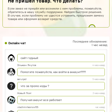
Не пришел товар. Что делать?
Ку
Если заказ не пришёл или возникли с ним проблемы, пожалуйста,
Тимофей Колесников
8 часов назад
обратитесь в нашу службу поддержки. Найдем быстрое решение.
В случае, если проблему не удастся устранить, предложим замену
топ
товара или оформим возврат средств.
chromov78
8 часов назад
привет
one love
7 часов назад
Последнее обновление:
Онлайн чат
имба
1 час назад
stickers01
6 часов назад
сайт годный
Эльжан Якутов
4 часа назад
Помогите пожалуйста, как войти в аккаунт????
seruipol
3 часа назад
что за промо коды ?
Новый Поэт
2 часа назад
Получил акаунт все работает
vladimirleonov155
час назад