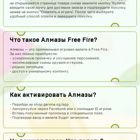
на открывшейся странице товара снова нажмите кнопку "Купить",
введите свою почту для доставки заказа и подтвердите покупку,
нажав на кнопку "Оплатить и играть". После чего выберите
удобный способ оплаты и завершите покупку.
Дмитрий Сычёв
15 часов назад
Все очень хорошо я играю на новом аккаунте и все
данные пришли очень быстро
Что такое Алмазы Free Fire?
Aden Tynchbekov
14 часов назад
Алмазы — это премиальная игровая валюта в Free Fire.
За них можно приобрести:
AT
А нет я проверил это не обман
- ускоренную прокачку и улучшение персонажей,
- эксклюзивные скины оружия и героев,
Алина Айлова
12 часов назад
- редких питомцев,
- доступ к уникальному контенту.
Топ
Саша Заятников
11 часов назад
Топ
Как активировать Алмазы?
Геннадий Быков
10 часов назад
- Перейди на shop.garena.sg/app
сайт топ рили ребят все работает не бойтесь
- Авторизуйся через Facebook или с помощью ID игрока.
- Вставь полученный промокод в специальное поле.
Ваня Романюк
10 часов назад
- Подтверди ввод и валюта будет зачислена.
Окей
Yaroslav Bulavintcev
10 часов назад