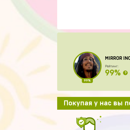
MIRROR IN
Рейтинг:
99%
?
99%
Покупая у нас вы 