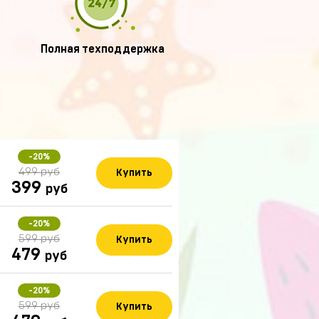
Полная техподдержка
-20%
499 руб
Купить
399
руб
-20%
599 руб
Купить
479
руб
-20%
599 руб
Купить