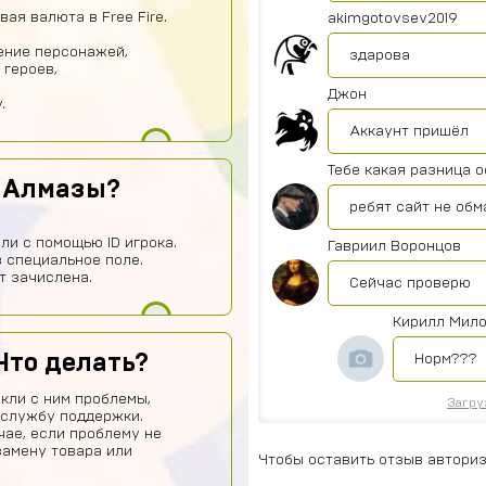
ая валюта в Free Fire.
akimgotovsev2019
ение персонажей,
здарова
 героев,
Джон
.
Аккаунт пришёл
Тебе какая разница 
ь Алмазы?
ребят сайт не обм
ли с помощью ID игрока.
Гавриил Воронцов
 специальное поле.
т зачислена.
Сейчас проверю
Кирилл Мил
Что делать?
Норм???
кли с ним проблемы,
Загру
 службу поддержки.
чае, если проблему не
замену товара или
Чтобы оставить отзыв авториз