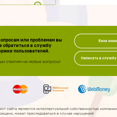
опросам или проблемам вы
База знан
 обратиться в службу
ржки пользователей.
Написать в служб
ью ответим на любые вопросы!
екст сайта являются интеллектуальной собственностью компании
рещено, может преследоваться в случае нарушения!