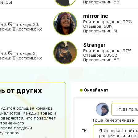
Предложений: 83
е: 351
Диана Щербетова
mirror inc
Рейтинг продавца: 99%
Класс
0/40; 🐱Питомцы: 23;
Отзывов: 68171
зоны; 👚Костюмы: 16;
Предложений: 51
Egopkabossuk Dscraft
Stranger
Топ4ik воще!)
Рейтинг продавца: 97%
/40; 🐱Питомцы: 21;
Отзывов: 68333
Ilya
зоны; 👚Костюмы: 13;
Предложений: 87
Подходит на ps4?
Айнур Кулиева
Акк пришел)))
ь от других
Онлайн чат
Иван Гороби
рудится большая команда
Куда при
иалистов. Каждый товар и
роверяются, что позволяет
Гоша Кемертелидзе
страненного
 после продажи
ГК
Я хз насчёт сайта
у товару.
раз обман, или не