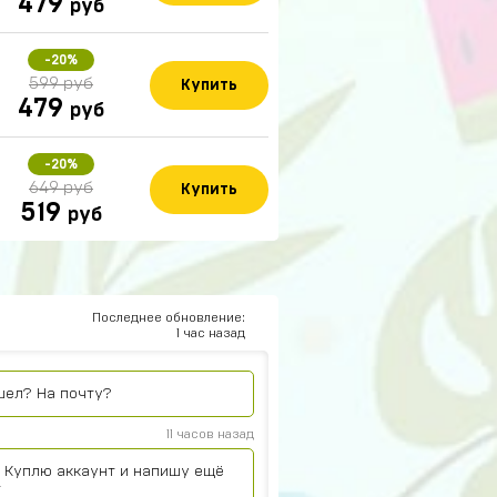
479
руб
15 часов назад
-20%
599 руб
Купить
479
руб
14 часов назад
-20%
649 руб
Купить
13 часов назад
519
руб
11 часов назад
Последнее обновление:
1 час назад
нский
11 часов назад
шел? На почту?
11 часов назад
. Куплю аккаунт и напишу ещё
т