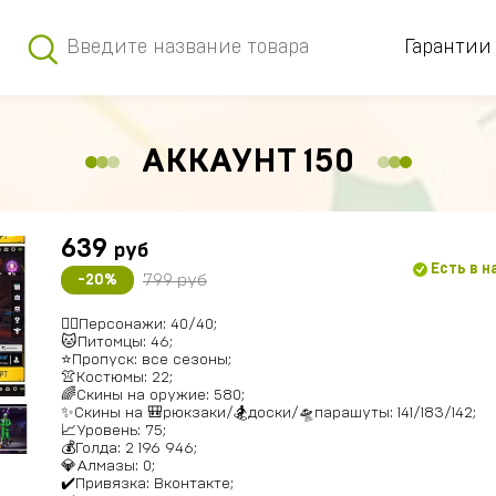
Гарантии
АККАУНТ 150
639
руб
Есть в 
799 руб
-20%
🚶‍♂️Персонажи: 40/40;
🐱Питомцы: 46;
⭐️Пропуск: все сезоны;
👚Костюмы: 22;
🌈Скины на оружие: 580;
✨Скины на 🎒рюкзаки/🏂доски/🛸парашуты: 141/183/142;
📈Уровень: 75;
💰Голда: 2 196 946;
💎Алмазы: 0;
✔️Привязка: Вконтакте;