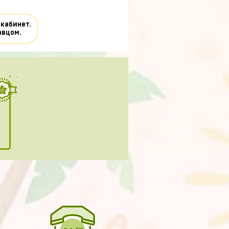
 кабинет.
авцом.