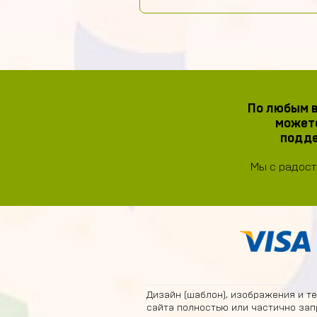
По любым в
можете
подде
Мы с радост
Дизайн (шаблон), изображения и т
сайта полностью или частично зап