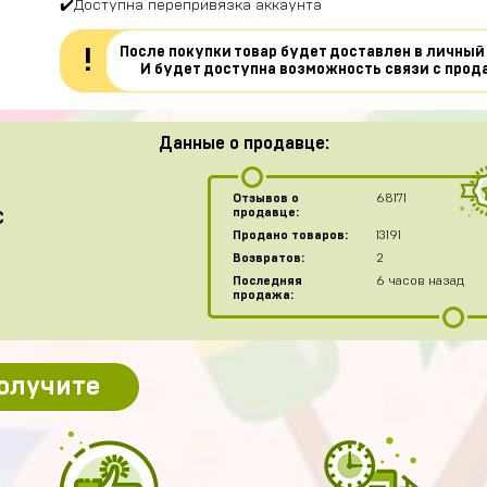
✔️Доступна перепривязка аккаунта
После покупки товар будет доставлен в личный
!
И будет доступна возможность связи с прод
Данные о продавце:
Отзывов о
68171
продавце:
C
Продано товаров:
13191
Возвратов:
2
Последняя
6 часов назад
продажа:
получите