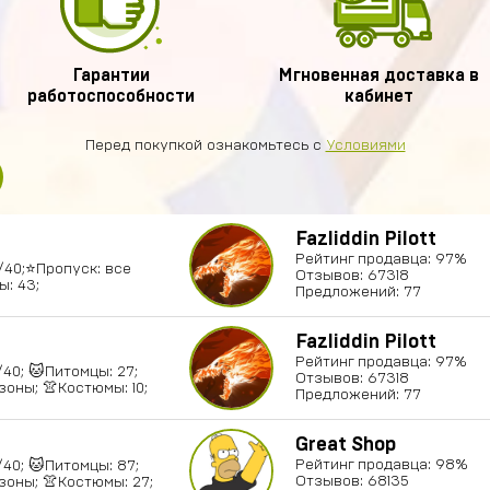
Гарантии
Мгновенная доставка в
работоспособности
кабинет
Перед покупкой ознакомьтесь с
Условиями
Fazliddin Pilott
Рейтинг продавца: 97%
9/40;⭐️Пропуск: все
Отзывов: 67318
: 43;
Предложений: 77
Fazliddin Pilott
Рейтинг продавца: 97%
0/40; 🐱Питомцы: 27;
Отзывов: 67318
зоны; 👚Костюмы: 10;
Предложений: 77
Great Shop
Рейтинг продавца: 98%
0/40; 🐱Питомцы: 87;
Отзывов: 68135
зоны; 👚Костюмы: 27;