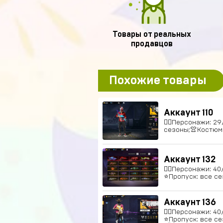
Товары от реальных
продавцов
Похожие товары
Аккаунт 110
🚶‍♂️Персонажи: 2
сезоны;👚Костюмы
Аккаунт 132
🚶‍♂️Персонажи: 4
⭐️Пропуск: все се
Аккаунт 136
🚶‍♂️Персонажи: 4
⭐️Пропуск: все се