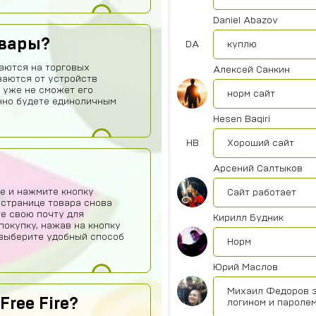
Daniel Abazov
овары?
DA
куплю
аются на торговых
Алексей Санкин
ваются от устройств
 уже не сможет его
норм сайт
нно будете единоличным
Hesen Baqiri
HB
Хороший сайт
Арсений Салтыков
е и нажмите кнопку
Сайт работает
 странице товара снова
те свою почту для
Кирилл Будник
покупку, нажав на кнопку
о выберите удобный способ
Норм
Юрий Маслов
Михаил Федоров з
Free Fire?
логином и паролем