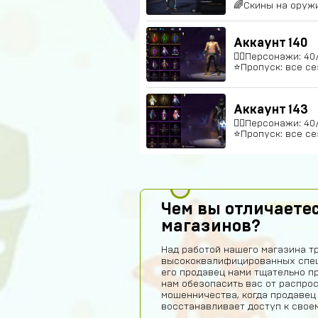
🌈Скины на оружи
Аккаунт 140
🚶‍♂️Персонажи: 4
⭐️Пропуск: все се
Аккаунт 143
🚶‍♂️Персонажи: 40
⭐️Пропуск: все се
Чем вы отличаетес
магазинов?
Над работой нашего магазина т
высококвалифицированных спец
его продавец нами тщательно п
нам обезопасить вас от распро
мошенничества, когда продавец
восстанавливает доступ к своем