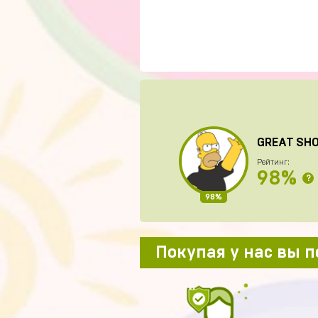
GREAT SH
Рейтинг:
98%
?
98%
Покупая у нас вы 