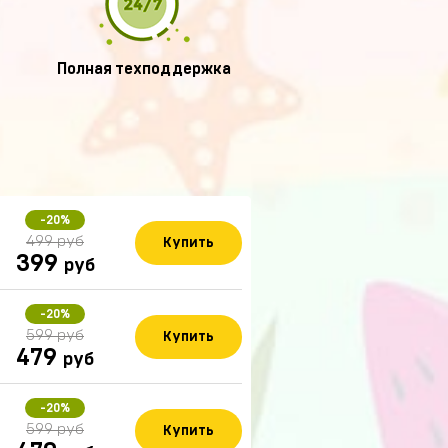
Полная техподдержка
-20%
499 руб
Купить
399
руб
-20%
599 руб
Купить
479
руб
-20%
599 руб
Купить