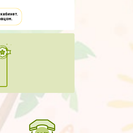
 кабинет.
авцом.