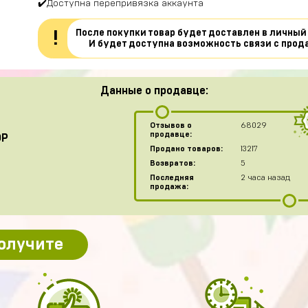
✔️Доступна перепривязка аккаунта
После покупки товар будет доставлен в личный
!
И будет доступна возможность связи с прод
Данные о продавце:
Отзывов о
68029
продавце:
OP
Продано товаров:
13217
Возвратов:
5
Последняя
2 часа назад
продажа:
получите