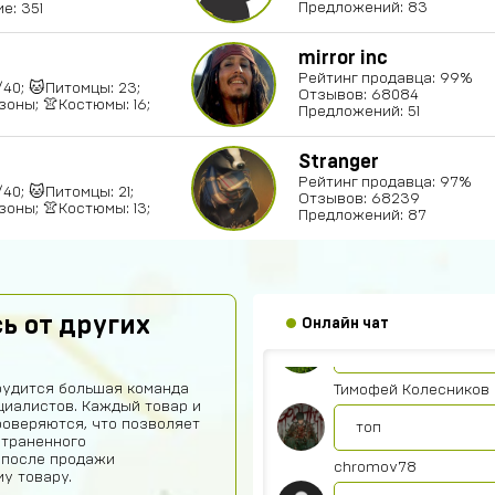
Предложений: 83
е: 351
mirror inc
Рейтинг продавца: 99%
0/40; 🐱Питомцы: 23;
Отзывов: 68084
зоны; 👚Костюмы: 16;
Предложений: 51
Геннадий Быков
Stranger
Рейтинг продавца: 97%
/40; 🐱Питомцы: 21;
сайт топ рили реб
Отзывов: 68239
зоны; 👚Костюмы: 13;
Предложений: 87
Ваня Роман
Окей
Yaroslav Bulavintcev
ь от других
Онлайн чат
Ку
рудится большая команда
Тимофей Колесников
иалистов. Каждый товар и
роверяются, что позволяет
топ
страненного
 после продажи
chromov78
у товару.