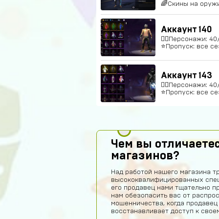
🌈Скины на оружи
Аккаунт 140
🚶‍♂️Персонажи: 4
⭐️Пропуск: все се
Аккаунт 143
🚶‍♂️Персонажи: 40
⭐️Пропуск: все се
Чем вы отличаетес
магазинов?
Над работой нашего магазина т
высококвалифицированных спец
его продавец нами тщательно п
нам обезопасить вас от распро
мошенничества, когда продавец
восстанавливает доступ к своем