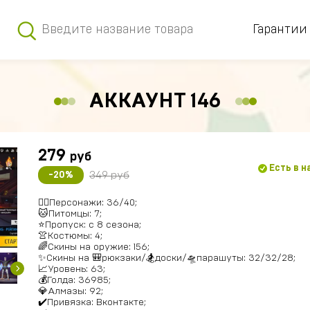
Гарантии
АККАУНТ 146
279
руб
Есть в 
349 руб
-20%
🚶‍♂️Персонажи: 36/40;
🐱Питомцы: 7;
⭐️Пропуск: c 8 сезона;
👚Костюмы: 4;
🌈Скины на оружие: 156;
✨Скины на 🎒рюкзаки/🏂доски/🛸парашуты: 32/32/28;
📈Уровень: 63;
💰Голда: 36985;
💎Алмазы: 92;
✔️Привязка: Вконтакте;