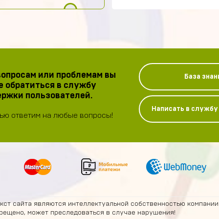
опросам или проблемам вы
База знан
 обратиться в службу
ржки пользователей.
Написать в служб
ью ответим на любые вопросы!
екст сайта являются интеллектуальной собственностью компании
рещено, может преследоваться в случае нарушения!