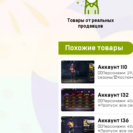
Товары от реальных
продавцов
Похожие товары
Аккаунт 110
🚶‍♂️Персонажи: 2
сезоны;👚Костюмы
Аккаунт 132
🚶‍♂️Персонажи: 4
⭐️Пропуск: все се
Аккаунт 136
🚶‍♂️Персонажи: 4
⭐️Пропуск: все се