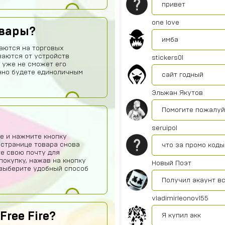
привет
one love
овары?
имба
аются на торговых
ваются от устройств
stickers01
 уже не сможет его
нно будете единоличным
сайт годный
Эльжан Якутов
Помогите пожалуйс
seruipol
е и нажмите кнопку
 странице товара снова
что за промо коды
те свою почту для
покупку, нажав на кнопку
Новый Поэт
о выберите удобный способ
Получил акаунт в
vladimirleonov155
Free Fire?
Я купил акк