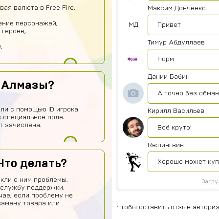
ая валюта в Free Fire.
Максим Донченко
ение персонажей,
МД
Привет
 героев,
Тимур Абдуллаев
.
Норм
Дании Бабин
ь Алмазы?
А точно без обма
ли с помощью ID игрока.
Кирилл Васильев
 специальное поле.
т зачислена.
Всё круто!
Re:пингвин
Что делать?
Хорошо может ку
кли с ним проблемы,
Загру
 службу поддержки.
чае, если проблему не
замену товара или
Чтобы оставить отзыв авториз