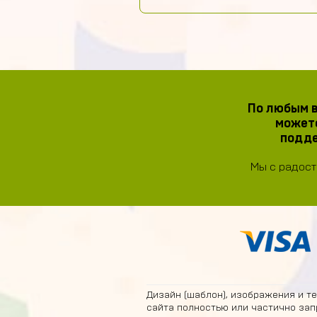
По любым в
можете
подде
Мы с радост
Дизайн (шаблон), изображения и т
сайта полностью или частично зап