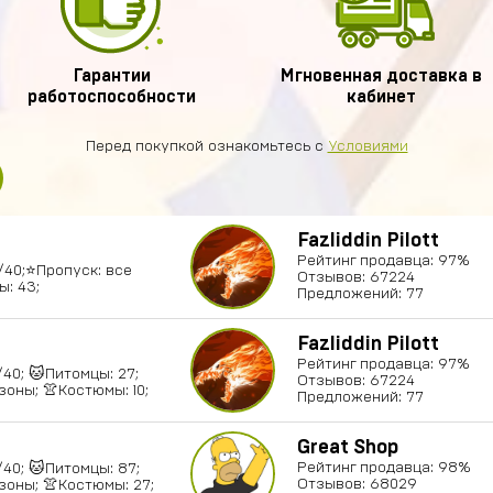
Гарантии
Мгновенная доставка в
работоспособности
кабинет
Перед покупкой ознакомьтесь с
Условиями
Fazliddin Pilott
Рейтинг продавца: 97%
9/40;⭐️Пропуск: все
Отзывов: 67224
: 43;
Предложений: 77
Fazliddin Pilott
Рейтинг продавца: 97%
0/40; 🐱Питомцы: 27;
Отзывов: 67224
зоны; 👚Костюмы: 10;
Предложений: 77
Great Shop
Рейтинг продавца: 98%
0/40; 🐱Питомцы: 87;
Отзывов: 68029
зоны; 👚Костюмы: 27;