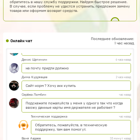
обратитесь в нашу службу поддержки. Найдем быстрое решение.
В случае, если проблему не удастся устранить, предложим замену
Данил Петров
7 часов назад
товара или оформим возврат средств.
ДП
Все дошло спасибо
Дима Ганюшин
5 часов назад
А как купить ак через билайн
Последнее обновление:
Онлайн чат
Евгений Пирогов
4 часа назад
1 час назад
Это честно?
Денис Щетинин
4 часа назад
на почту придти должно
Дима Кудрявцев
2 часа назад
Сайт норм ? Хочу акк купить
Серёжа Ламбин
час назад
Подскажите пожалуйста у меня у одного так что когда
ввожу данные карты имя держателя не работает ?
Техническая поддержка
час назад
Обратитесь, пожалуйста, в техническую
поддержку, там вам помогут.
Ваня Авдеев
35 минут назад