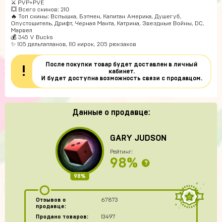
⚔️ PVP+PVE
💥 Всего скинов: 210
🔥 Топ скины: Вспышка, Бэтмен, Капитан Америка, Душегуб,
Опустошитель, Дрифт, Черная Манта, Катрина, Звездные Войны, DC,
Марвел
💰 345 V Bucks
✨ 105 дельтапланов, 110 кирок, 205 рюкзаков
После покупки товар будет доставлен в личный
!
кабинет.
И будет доступна возможность связи с продавцом.
Данные о продавце:
GARY JUDSON
Рейтинг:
98%
?
98%
Отзывов о
67873
продавце:
Продано товаров:
13497