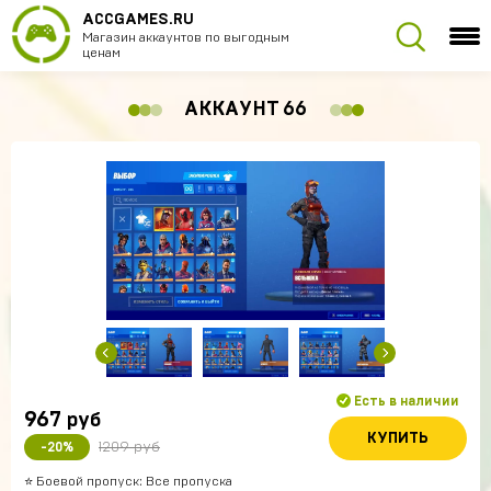
ACCGAMES.RU
Магазин аккаунтов по выгодным
ценам
АККАУНТ 66
Есть в наличии
967
руб
КУПИТЬ
1209 руб
-20%
⭐️ Боевой пропуск: Все пропуска