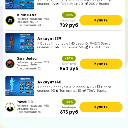
скинов: 102🔥 Топ скины: 20+💰 200V Bucks
Vidik DANs
-20%
Рейтинг продавца: 96%
Купить
925 руб
Отзывов: 68206
руб
739
Предложений: 78
Аккаунт 139
⭐️ Боевой пропуск: 11-15 сезон⚔️ PVE💥 Всего
скинов: 158🔥 Топ скины: 60+💰 823V Bucks
Gary Judson
-20%
Рейтинг продавца: 98%
Купить
1049 руб
Отзывов: 67873
руб
840
Предложений: 92
Аккаунт 140
⭐️ Боевой пропуск: 3-15 сезон⚔️ PVE💥 Всего
скинов: 90🔥 Топ скины: 10+💰 756V Bucks
Pavel1010
-20%
Рейтинг продавца: 98%
Купить
839 руб
Отзывов: 68108
руб
675
Предложений: 60