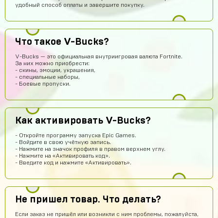
удобный способ оплаты и завершите покупку.
Илья Хакерович
13 часов назад
ТОП АК ПОЛУЧИЛ)))
Волчонок Волков
11 часов назад
Что такое V-Bucks?
Куда аккаунт приходит
V-Bucks — это официальная внутриигровая валюта Fortnite.
За них можно приобрести:
Михантер Шут
11 часов назад
- скины, эмоции, украшения,
- специальные наборы,
На почту
- Боевые пропуски.
AlexGAMER00
11 часов назад
На емаил
Как активировать V-Bucks?
Павел Лавренчук
10 часов назад
Все быстро и понятно! Всем рекомендую!
- Откройте программу запуска Epic Games.
- Войдите в свою учётную запись.
dragon
9 часов назад
- Нажмите на значок профиля в правом верхнем углу.
- Нажмите на «Активировать код».
Завтра закину 1000 будем проверку делать
- Введите код и нажмите «Активировать».
Ilias Amandyq
8 часов назад
крутой сайт
Не пришел товар. Что делать?
Илья Лобазов
7 часов назад
Если заказ не пришёл или возникли с ним проблемы, пожалуйста,
Пацаны рил не обманывают