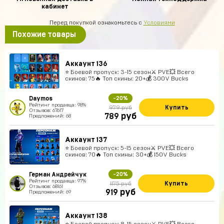
кабинет
Перед покупкой ознакомьтесь с
Условиями
Похожие товары
Аккаунт 136
⭐️ Боевой пропуск: 3-15 сезон⚔️ PVE💥 Всего
скинов: 75🔥 Топ скины: 20+💰 300V Bucks
Daymos
-20%
Рейтинг продавца: 98%
Купить
979 руб
Отзывов: 67617
руб
789
Предложений: 68
Аккаунт 137
⭐️ Боевой пропуск: 5-15 сезон⚔️ PVE💥 Всего
скинов: 70🔥 Топ скины: 30+💰 150V Bucks
Герман Андрейчук
-20%
Рейтинг продавца: 97%
Купить
1175 руб
Отзывов: 68161
руб
919
Предложений: 69
Аккаунт 138
⭐️ Боевой пропуск: 8-15 сезон⚔️ PVE💥 Всего