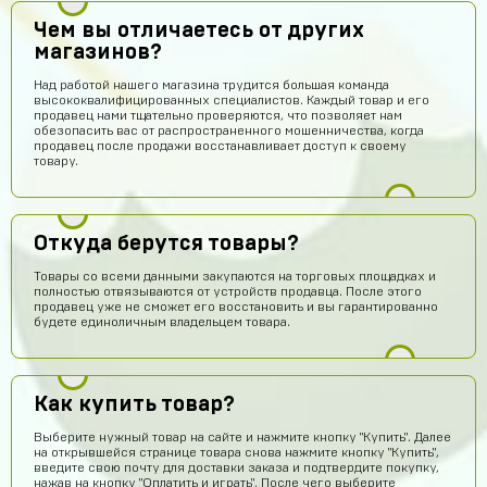
Чем вы отличаетесь от других
магазинов?
Над работой нашего магазина трудится большая команда
высококвалифицированных специалистов. Каждый товар и его
продавец нами тщательно проверяются, что позволяет нам
обезопасить вас от распространенного мошенничества, когда
продавец после продажи восстанавливает доступ к своему
товару.
Откуда берутся товары?
Товары со всеми данными закупаются на торговых площадках и
полностью отвязываются от устройств продавца. После этого
продавец уже не сможет его восстановить и вы гарантированно
будете единоличным владельцем товара.
Нурмухаммед Муканов
14 часов назад
Как купить товар?
Промок од на гемы получил!!! Буду покупать еще
Выберите нужный товар на сайте и нажмите кнопку "Купить". Далее
на открывшейся странице товара снова нажмите кнопку "Купить",
Степан Измайлов
14 часов назад
введите свою почту для доставки заказа и подтвердите покупку,
👍
нажав на кнопку "Оплатить и играть". После чего выберите