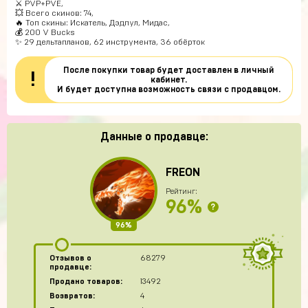
⚔️ PVP+PVE,
💥 Всего скинов: 74,
🔥 Топ скины: Искатель, Дэдпул, Мидас,
💰 200 V Bucks
✨ 29 дельтапланов, 62 инструмента, 36 обёрток
После покупки товар будет доставлен в личный
!
кабинет.
И будет доступна возможность связи с продавцом.
Данные о продавце:
FREON
Рейтинг:
96%
?
96%
Отзывов о
68279
продавце:
Продано товаров:
13492
Возвратов:
4