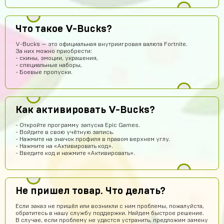
👍
Илья Хакерович
12 часов назад
Что такое V-Bucks?
ТОП АК ПОЛУЧИЛ)))
V-Bucks — это официальная внутриигровая валюта Fortnite.
За них можно приобрести:
Волчонок Волков
10 часов назад
- скины, эмоции, украшения,
- специальные наборы,
Куда аккаунт приходит
- Боевые пропуски.
Михантер Шут
10 часов назад
На почту
Как активировать V-Bucks?
AlexGAMER00
10 часов назад
На емаил
- Откройте программу запуска Epic Games.
- Войдите в свою учётную запись.
Павел Лавренчук
9 часов назад
- Нажмите на значок профиля в правом верхнем углу.
- Нажмите на «Активировать код».
Все быстро и понятно! Всем рекомендую!
- Введите код и нажмите «Активировать».
dragon
8 часов назад
Завтра закину 1000 будем проверку делать
Не пришел товар. Что делать?
Ilias Amandyq
8 часов назад
Если заказ не пришёл или возникли с ним проблемы, пожалуйста,
крутой сайт
обратитесь в нашу службу поддержки. Найдем быстрое решение.
В случае, если проблему не удастся устранить, предложим замену
Илья Лобазов
7 часов назад