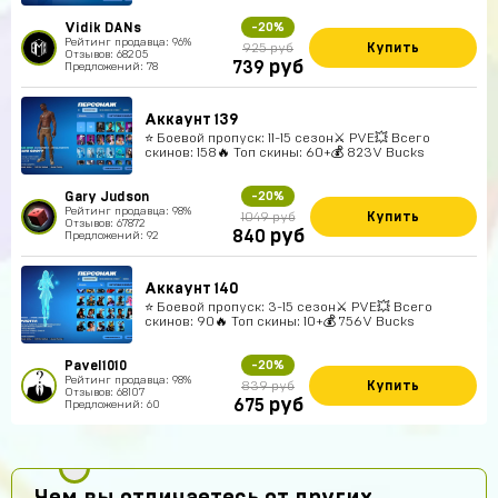
Vidik DANs
-20%
Рейтинг продавца: 96%
Купить
925 руб
Отзывов: 68205
руб
739
Предложений: 78
Аккаунт 139
⭐️ Боевой пропуск: 11-15 сезон⚔️ PVE💥 Всего
скинов: 158🔥 Топ скины: 60+💰 823V Bucks
Gary Judson
-20%
Рейтинг продавца: 98%
Купить
1049 руб
Отзывов: 67872
руб
840
Предложений: 92
Аккаунт 140
⭐️ Боевой пропуск: 3-15 сезон⚔️ PVE💥 Всего
скинов: 90🔥 Топ скины: 10+💰 756V Bucks
Pavel1010
-20%
Рейтинг продавца: 98%
Купить
839 руб
Отзывов: 68107
руб
675
Предложений: 60