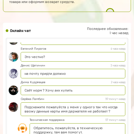
товара или оформим возврат средств.
Пацаны рил не обманывают
Данил Петров
6 часов назад
ДП
Все дошло спасибо
Последнее обновление:
Онлайн чат
Дима Ганюшин
5 часов назад
1 час назад
А как купить ак через билайн
Евгений Пирогов
4 часа назад
Это честно?
Денис Щетинин
3 часа назад
на почту придти должно
Дима Кудрявцев
2 часа назад
Сайт норм ? Хочу акк купить
Серёжа Ламбин
59 минут назад
Подскажите пожалуйста у меня у одного так что когда
ввожу данные карты имя держателя не работает ?
Техническая поддержка
57 минут назад
Обратитесь, пожалуйста, в техническую
поддержку, там вам помогут.