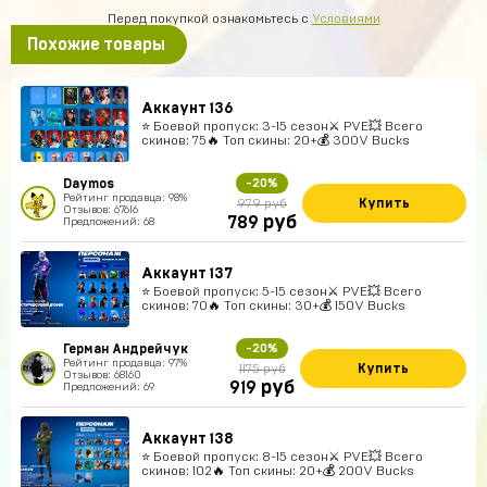
Перед покупкой ознакомьтесь с
Условиями
Похожие товары
Аккаунт 136
⭐️ Боевой пропуск: 3-15 сезон⚔️ PVE💥 Всего
скинов: 75🔥 Топ скины: 20+💰 300V Bucks
Daymos
-20%
Рейтинг продавца: 98%
Купить
979 руб
Отзывов: 67616
руб
789
Предложений: 68
Аккаунт 137
⭐️ Боевой пропуск: 5-15 сезон⚔️ PVE💥 Всего
скинов: 70🔥 Топ скины: 30+💰 150V Bucks
Герман Андрейчук
-20%
Рейтинг продавца: 97%
Купить
1175 руб
Отзывов: 68160
руб
919
Предложений: 69
Аккаунт 138
⭐️ Боевой пропуск: 8-15 сезон⚔️ PVE💥 Всего
скинов: 102🔥 Топ скины: 20+💰 200V Bucks