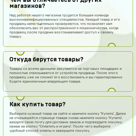
Чем вы отличаетесь от других
магазинов?
Над работой нашего магазина трудится большая команда
высококвалифицированных специалистов. Каждый товар и его
продавец нами тщательно проверяются, что позволяет нам
обезопасить вас от распространенного мошенничества, когда
продавец после продажи восстанавливает доступ к своему
товару.
Откуда берутся товары?
Товары со всеми данными закупаются на торговых площадках и
полностью отвязываются от устройств продавца. После этого
продавец уже не сможет его восстановить и вы гарантированно
будете единоличным владельцем товара.
Даниил Шафиев
15 часов назад
Как купить товар?
сайт не обманывает
Выберите нужный товар на сайте и нажмите кнопку "Купить". Далее
на открывшейся странице товара снова нажмите кнопку "Купить",
Нурмухаммед Муканов
14 часов назад
введите свою почту для доставки заказа и подтвердите покупку,
Промок од на гемы получил!!! Буду покупать еще
нажав на кнопку "Оплатить и играть". После чего выберите
удобный способ оплаты и завершите покупку.
Степан Измайлов
13 часов назад