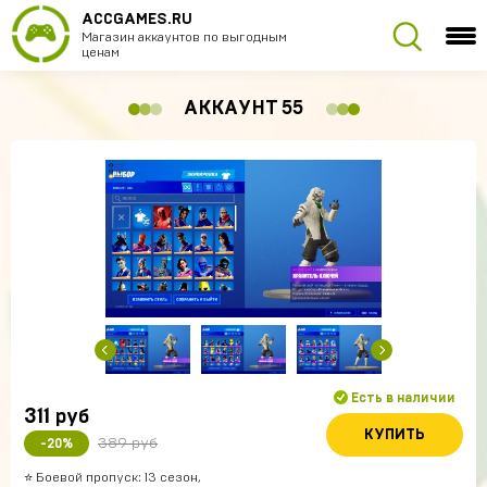
ACCGAMES.RU
Магазин аккаунтов по выгодным
ценам
АККАУНТ 55
Есть в наличии
311
руб
КУПИТЬ
389 руб
-20%
⭐️ Боевой пропуск: 13 сезон,