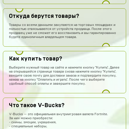
Откуда берутся товары?
Товары со всеми данными закупаются на торговых площадках и
полностью отвязываются от устройств продавца. После этого
продавец уже не сможет его восстановить и вы гарантированно
будете единоличным владельцем товара.
Оятилло Хаитов
14 часов назад
Как купить товар?
Точно прям уверен уже 4 акк по фри фаер всё приходит
😈
Выберите нужный товар на сайте и нажмите кнопку "Купить". Далее
на открывшейся странице товара снова нажмите кнопку "Купить",
potkukocta
13 часов назад
введите свою почту для доставки заказа и подтвердите покупку,
Сайт топ!!!
нажав на кнопку "Оплатить и играть". После чего выберите
удобный способ оплаты и завершите покупку.
Макс Коробков
12 часов назад
Топчик. Акк пришел теперь рублуюсь на нормальном а
не на дешманском лол
Что такое V-Bucks?
Антон Трофимов
11 часов назад
V-Bucks — это официальная внутриигровая валюта Fortnite.
крута
За них можно приобрести:
- скины, эмоции, украшения,
Лёша Бикметов
10 часов назад
- специальные наборы,