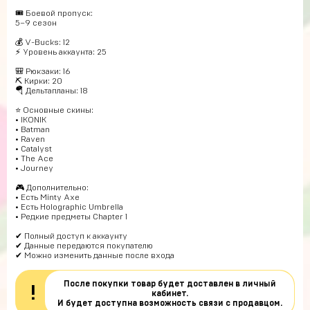
🎟 Боевой пропуск:
5–9 сезон
💰 V-Bucks: 12
⚡ Уровень аккаунта: 25
🎒 Рюкзаки: 16
⛏ Кирки: 20
🪂 Дельтапланы: 18
⭐ Основные скины:
• IKONIK
• Batman
• Raven
• Catalyst
• The Ace
• Journey
🎮 Дополнительно:
• Есть Minty Axe
• Есть Holographic Umbrella
• Редкие предметы Chapter 1
✔ Полный доступ к аккаунту
✔ Данные передаются покупателю
✔ Можно изменить данные после входа
После покупки товар будет доставлен в личный
!
кабинет.
И будет доступна возможность связи с продавцом.