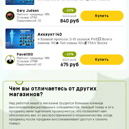
Gary Judson
-20%
Рейтинг продавца: 98%
Купить
1049 руб
Отзывов: 67765
руб
840
Предложений: 92
Аккаунт 140
⭐️ Боевой пропуск: 3-15 сезон⚔️ PVE💥 Всего
скинов: 90🔥 Топ скины: 10+💰 756V Bucks
Pavel1010
-20%
Рейтинг продавца: 98%
Купить
839 руб
Отзывов: 67988
руб
675
Предложений: 60
Чем вы отличаетесь от других
магазинов?
Над работой нашего магазина трудится большая команда
высококвалифицированных специалистов. Каждый товар и его
продавец нами тщательно проверяются, что позволяет нам
обезопасить вас от распространенного мошенничества, когда
продавец после продажи восстанавливает доступ к своему
товару.