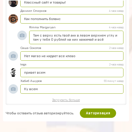
Классный сайт и товары!
Даниил Смирнов
4 часа назад
Как пополнить боланс
Rimma Margaryan
4 часа назад
Там с верху есть твой акк в левом верхнем углу и
там у тебя 0 рублей на них нажимай и всё
Саша Соколов
2 часа назад
Нет магаз не кидает все клево
ksgs
2 часа назад
привет всем
Хабиб Ашуров
55 минут назад
Ку всем
Загрузить больше
Чтобы оставить отзыв авторизируйтесь.
Авторизация