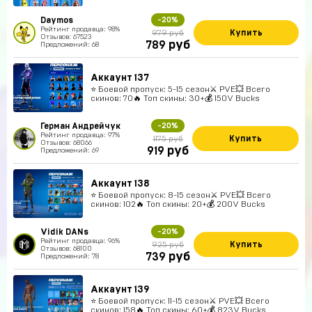
Daymos
-20%
Рейтинг продавца: 98%
Купить
979 руб
Отзывов: 67523
руб
789
Предложений: 68
Аккаунт 137
⭐️ Боевой пропуск: 5-15 сезон⚔️ PVE💥 Всего
скинов: 70🔥 Топ скины: 30+💰 150V Bucks
Герман Андрейчук
-20%
Рейтинг продавца: 97%
Купить
1175 руб
Отзывов: 68066
руб
919
Предложений: 69
Аккаунт 138
⭐️ Боевой пропуск: 8-15 сезон⚔️ PVE💥 Всего
скинов: 102🔥 Топ скины: 20+💰 200V Bucks
Vidik DANs
-20%
Рейтинг продавца: 96%
Купить
925 руб
Отзывов: 68100
руб
739
Предложений: 78
Аккаунт 139
⭐️ Боевой пропуск: 11-15 сезон⚔️ PVE💥 Всего
скинов: 158🔥 Топ скины: 60+💰 823V Bucks