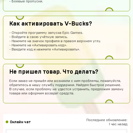
- Боевые пропуски.
привет ЕСЛИ МЫ ВИДЕТЕ МЕНЯ ТО ЭТО НЕ БОТ
Pizdavam
9 часов назад
TOP
Как активировать V-Bucks?
Альбина Хамадишина
8 часов назад
- Откройте программу запуска Epic Games.
Помогите пж я ввёл не правильный эмаил но за аккаунт
- Войдите в свою учётную запись.
уже заплатил подскажите что делать?
- Нажмите на значок профиля в правом верхнем углу.
- Нажмите на «Активировать код».
Техническая поддержка
8 часов назад
- Введите код и нажмите «Активировать».
Обратитесь к нам в поддержку по контактам,
представленным на сайте. Вам обязательно
помогут получить заказ.
Не пришел товар. Что делать?
Егор Карачев
7 часов назад
Если заказ не пришёл или возникли с ним проблемы, пожалуйста,
ЕК
Топ сайт!
обратитесь в нашу службу поддержки. Найдем быстрое решение.
В случае, если проблему не удастся устранить, предложим замену
Илья Чупраков
7 часов назад
товара или оформим возврат средств.
Подскажите как решить проблему с оплатой через
телефон, вечная загрузка
Артём Пащенко
5 часов назад
Топ
Последнее обновление:
Онлайн чат
1 час назад
Vladimir Shumskiy
5 часов назад