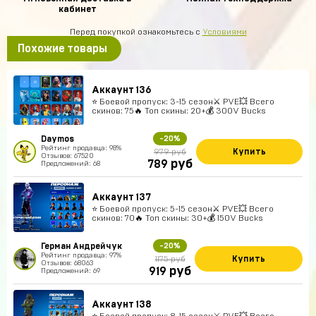
кабинет
Перед покупкой ознакомьтесь с
Условиями
Похожие товары
Аккаунт 136
⭐️ Боевой пропуск: 3-15 сезон⚔️ PVE💥 Всего
скинов: 75🔥 Топ скины: 20+💰 300V Bucks
Daymos
-20%
Рейтинг продавца: 98%
Купить
979 руб
Отзывов: 67520
руб
789
Предложений: 68
Аккаунт 137
⭐️ Боевой пропуск: 5-15 сезон⚔️ PVE💥 Всего
скинов: 70🔥 Топ скины: 30+💰 150V Bucks
Герман Андрейчук
-20%
Рейтинг продавца: 97%
Купить
1175 руб
Отзывов: 68063
руб
919
Предложений: 69
Аккаунт 138
⭐️ Боевой пропуск: 8-15 сезон⚔️ PVE💥 Всего