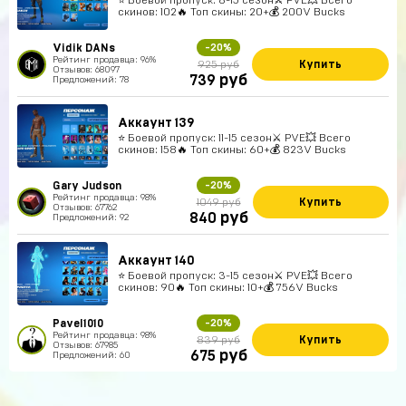
скинов: 102🔥 Топ скины: 20+💰 200V Bucks
Vidik DANs
-20%
Рейтинг продавца: 96%
Купить
925 руб
Отзывов: 68097
руб
739
Предложений: 78
Аккаунт 139
⭐️ Боевой пропуск: 11-15 сезон⚔️ PVE💥 Всего
скинов: 158🔥 Топ скины: 60+💰 823V Bucks
Gary Judson
-20%
Рейтинг продавца: 98%
Купить
1049 руб
Отзывов: 67762
руб
840
Предложений: 92
Аккаунт 140
⭐️ Боевой пропуск: 3-15 сезон⚔️ PVE💥 Всего
скинов: 90🔥 Топ скины: 10+💰 756V Bucks
Pavel1010
-20%
Рейтинг продавца: 98%
Купить
839 руб
Отзывов: 67985
руб
675
Предложений: 60