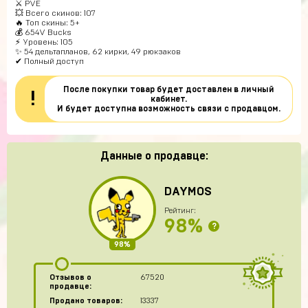
⚔️ PVE
💥 Всего скинов: 107
🔥 Топ скины: 5+
💰 654V Bucks
⚡ Уровень: 105
✨ 54 дельтапланов, 62 кирки, 49 рюкзаков
✔ Полный доступ
После покупки товар будет доставлен в личный
!
кабинет.
И будет доступна возможность связи с продавцом.
Данные о продавце:
DAYMOS
Рейтинг:
98%
?
98%
Отзывов о
67520
продавце:
Продано товаров:
13337