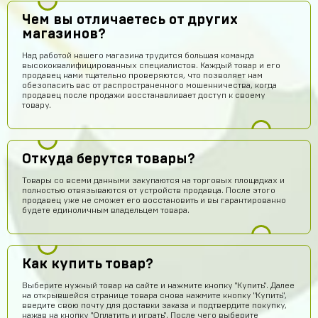
Чем вы отличаетесь от других
магазинов?
Над работой нашего магазина трудится большая команда
высококвалифицированных специалистов. Каждый товар и его
продавец нами тщательно проверяются, что позволяет нам
обезопасить вас от распространенного мошенничества, когда
продавец после продажи восстанавливает доступ к своему
товару.
Откуда берутся товары?
Товары со всеми данными закупаются на торговых площадках и
полностью отвязываются от устройств продавца. После этого
продавец уже не сможет его восстановить и вы гарантированно
будете единоличным владельцем товара.
Fese
14 часов назад
Как купить товар?
Магаз топовый не кинули
Выберите нужный товар на сайте и нажмите кнопку "Купить". Далее
Артём Грошев
13 часов назад
на открывшейся странице товара снова нажмите кнопку "Купить",
Я не бот 12345
введите свою почту для доставки заказа и подтвердите покупку,
нажав на кнопку "Оплатить и играть". После чего выберите