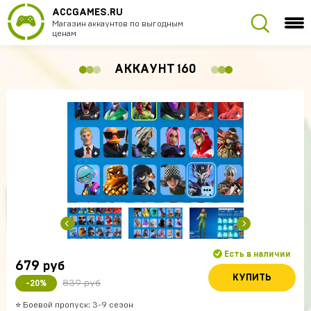
ACCGAMES.RU
Магазин аккаунтов по выгодным
ценам
АККАУНТ 160
Есть в наличии
679
руб
КУПИТЬ
839 руб
-20%
⭐️ Боевой пропуск: 3-9 сезон