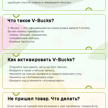
удобный способ оплаты и завершите покупку.
Даниил Кыров
13 часов назад
Думаю,это правда что дают акк по низким ценам
Оятилло Хаитов
11 часов назад
Что такое V-Bucks?
Точно прям уверен уже 4 акк по фри фаер всё приходит
😈
V-Bucks — это официальная внутриигровая валюта Fortnite.
За них можно приобрести:
potkukocta
10 часов назад
- скины, эмоции, украшения,
- специальные наборы,
Сайт топ!!!
- Боевые пропуски.
Макс Коробков
9 часов назад
Топчик. Акк пришел теперь рублуюсь на нормальном а
не на дешманском лол
Как активировать V-Bucks?
Антон Трофимов
8 часов назад
- Откройте программу запуска Epic Games.
крута
- Войдите в свою учётную запись.
- Нажмите на значок профиля в правом верхнем углу.
Лёша Бикметов
7 часов назад
- Нажмите на «Активировать код».
- Введите код и нажмите «Активировать».
привет ЕСЛИ МЫ ВИДЕТЕ МЕНЯ ТО ЭТО НЕ БОТ
Pizdavam
6 часов назад
TOP
Не пришел товар. Что делать?
Альбина Хамадишина
5 часов назад
Если заказ не пришёл или возникли с ним проблемы, пожалуйста,