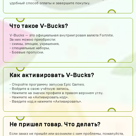
удобный способ оплаты и завершите покупку.
Re:пингвин
15 часов назад
Что такое V-Bucks?
Хорошо может куплю
V-Bucks — это официальная внутриигровая валюта Fortnite.
Denisych Tablovsky
14 часов назад
За них можно приобрести:
- скины, эмоции, украшения,
здравствуйте
- специальные наборы,
- Боевые пропуски.
arsenijmakarov719
12 часов назад
Я купил аккаунт Brawl Stars и мне все пришло так что кто
сомневаеца берите не пожилеете
Как активировать V-Bucks?
Савелий Попов
12 часов назад
СП
Я не знаю этот сайт первый раз купил вроде что-то
- Откройте программу запуска Epic Games.
пришло
- Войдите в свою учётную запись.
- Нажмите на значок профиля в правом верхнем углу.
Данил Алашов
11 часов назад
- Нажмите на «Активировать код».
- Введите код и нажмите «Активировать».
топппппп!
Хомяк
10 часов назад
Привет
Не пришел товар. Что делать?
Александр Гылин
9 часов назад
Если заказ не пришёл или возникли с ним проблемы, пожалуйста,