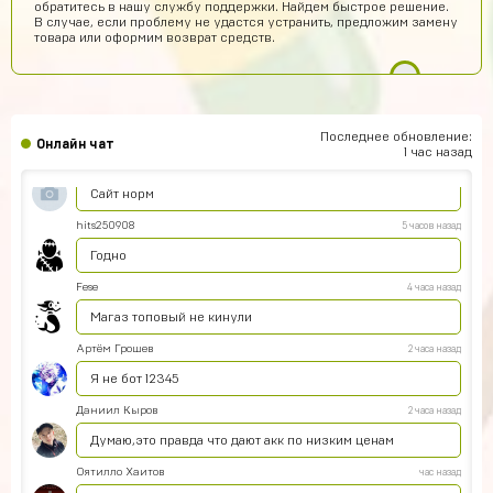
обратитесь в нашу службу поддержки. Найдем быстрое решение.
Купил
В случае, если проблему не удастся устранить, предложим замену
товара или оформим возврат средств.
Алексей Волков
8 часов назад
Надежный))
Амир Калтаев
7 часов назад
Офигетт
Последнее обновление:
Онлайн чат
1 час назад
Женя Черных
6 часов назад
Сайт норм
hits250908
5 часов назад
Годно
Fese
4 часа назад
Магаз топовый не кинули
Артём Грошев
2 часа назад
Я не бот 12345
Даниил Кыров
2 часа назад
Думаю,это правда что дают акк по низким ценам
Оятилло Хаитов
час назад