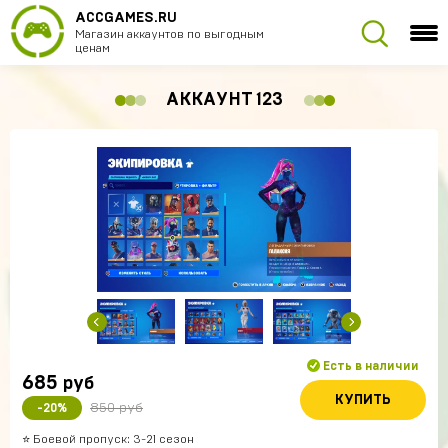
ACCGAMES.RU
Магазин аккаунтов по выгодным
ценам
АККАУНТ 123
Есть в наличии
685
руб
КУПИТЬ
850 руб
-20%
⭐️ Боевой пропуск: 3-21 сезон