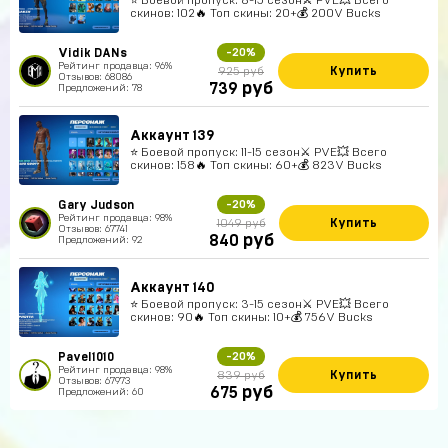
скинов: 102🔥 Топ скины: 20+💰 200V Bucks
Vidik DANs
-20%
Рейтинг продавца: 96%
Купить
925 руб
Отзывов: 68086
руб
739
Предложений: 78
Аккаунт 139
⭐️ Боевой пропуск: 11-15 сезон⚔️ PVE💥 Всего
скинов: 158🔥 Топ скины: 60+💰 823V Bucks
Gary Judson
-20%
Рейтинг продавца: 98%
Купить
1049 руб
Отзывов: 67741
руб
840
Предложений: 92
Аккаунт 140
⭐️ Боевой пропуск: 3-15 сезон⚔️ PVE💥 Всего
скинов: 90🔥 Топ скины: 10+💰 756V Bucks
Pavel1010
-20%
Рейтинг продавца: 98%
Купить
839 руб
Отзывов: 67973
руб
675
Предложений: 60