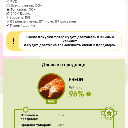
⚔️ PVE
💥 Всего скинов: 150+
🔥 Топ скины: 50+
💰 340V Bucks
⚡ Уровень: 158
✨ 85 дельтапланов, 87 кирки, 89 рюкзаков
✔ Полный доступ
После покупки товар будет доставлен в личный
!
кабинет.
И будет доступна возможность связи с продавцом.
Данные о продавце:
FREON
Рейтинг:
96%
?
96%
Отзывов о
68130
продавце:
Продано товаров:
13451