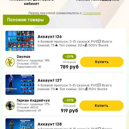
кабинет
Перед покупкой ознакомьтесь с
Условиями
Похожие товары
Аккаунт 136
⭐️ Боевой пропуск: 3-15 сезон⚔️ PVE💥 Всего
скинов: 75🔥 Топ скины: 20+💰 300V Bucks
Daymos
-20%
Рейтинг продавца: 98%
Купить
979 руб
Отзывов: 67506
руб
789
Предложений: 68
Аккаунт 137
⭐️ Боевой пропуск: 5-15 сезон⚔️ PVE💥 Всего
скинов: 70🔥 Топ скины: 30+💰 150V Bucks
Герман Андрейчук
-20%
Рейтинг продавца: 97%
Купить
1175 руб
Отзывов: 68042
руб
919
Предложений: 69
Аккаунт 138
⭐️ Боевой пропуск: 8-15 сезон⚔️ PVE💥 Всего