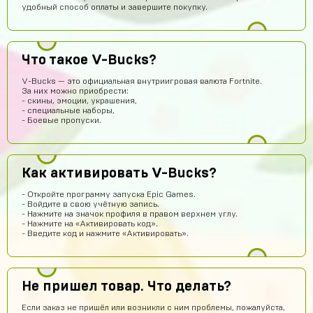
удобный способ оплаты и завершите покупку.
Re:пингвин
15 часов назад
Что такое V-Bucks?
Хорошо может куплю
V-Bucks — это официальная внутриигровая валюта Fortnite.
Denisych Tablovsky
13 часов назад
За них можно приобрести:
- скины, эмоции, украшения,
здравствуйте
- специальные наборы,
- Боевые пропуски.
arsenijmakarov719
12 часов назад
Я купил аккаунт Brawl Stars и мне все пришло так что кто
сомневаеца берите не пожилеете
Как активировать V-Bucks?
Савелий Попов
11 часов назад
СП
Я не знаю этот сайт первый раз купил вроде что-то
- Откройте программу запуска Epic Games.
пришло
- Войдите в свою учётную запись.
- Нажмите на значок профиля в правом верхнем углу.
Данил Алашов
10 часов назад
- Нажмите на «Активировать код».
- Введите код и нажмите «Активировать».
топппппп!
Хомяк
9 часов назад
Привет
Не пришел товар. Что делать?
Александр Гылин
8 часов назад
Если заказ не пришёл или возникли с ним проблемы, пожалуйста,