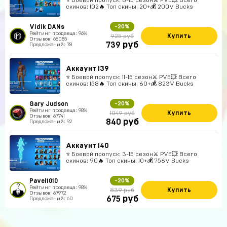
скинов: 102🔥 Топ скины: 20+💰 200V Bucks
Vidik DANs
-20%
Рейтинг продавца: 96%
Купить
925 руб
Отзывов: 68085
руб
739
Предложений: 78
Аккаунт 139
⭐️ Боевой пропуск: 11-15 сезон⚔️ PVE💥 Всего
скинов: 158🔥 Топ скины: 60+💰 823V Bucks
Gary Judson
-20%
Рейтинг продавца: 98%
Купить
1049 руб
Отзывов: 67741
руб
840
Предложений: 92
Аккаунт 140
⭐️ Боевой пропуск: 3-15 сезон⚔️ PVE💥 Всего
скинов: 90🔥 Топ скины: 10+💰 756V Bucks
Pavel1010
-20%
Рейтинг продавца: 98%
Купить
839 руб
Отзывов: 67972
руб
675
Предложений: 60