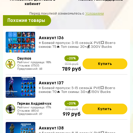
кабинет
Перед покупкой ознакомьтесь с
Условиями
Похожие товары
Аккаунт 136
⭐️ Боевой пропуск: 3-15 сезон⚔️ PVE💥 Всего
скинов: 75🔥 Топ скины: 20+💰 300V Bucks
Daymos
-20%
Рейтинг продавца: 98%
Купить
979 руб
Отзывов: 67505
руб
789
Предложений: 68
Аккаунт 137
⭐️ Боевой пропуск: 5-15 сезон⚔️ PVE💥 Всего
скинов: 70🔥 Топ скины: 30+💰 150V Bucks
Герман Андрейчук
-20%
Рейтинг продавца: 97%
Купить
1175 руб
Отзывов: 68041
руб
919
Предложений: 69
Аккаунт 138
⭐️ Боевой пропуск: 8-15 сезон⚔️ PVE💥 Всего