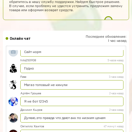
обратитесь в нашу службу поддержки. Найдем быстрое решение.
Купил
В случае, если проблему не удастся устранить, предложим замену
товара или оформим возврат средств.
Алексей Волков
7 часов назад
Надежный))
Амир Калтаев
6 часов назад
Офигетт
Последнее обновление:
Онлайн чат
1 час назад
Женя Черных
6 часов назад
Сайт норм
hits250908
5 часов назад
Годно
Fese
3 часа назад
Магаз топовый не кинули
Артём Грошев
2 часа назад
Я не бот 12345
Даниил Кыров
2 часа назад
Думаю,это правда что дают акк по низким ценам
Оятилло Хаитов
47 минут назад