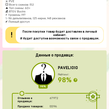
⚔️ PVE
💥 Всего скинов: 152
🔥 Топ скины: 60+
💰 870V Bucks
⚡ Уровень: 197
✨ 116 дельтапланов, 125 кирки, 148 рюкзаков
✔ Полный доступ
После покупки товар будет доставлен в личный
!
кабинет.
И будет доступна возможность связи с продавцом.
Данные о продавце:
PAVEL1010
Рейтинг:
98%
?
98%
Отзывов о
67972
продавце:
Продано товаров:
13396