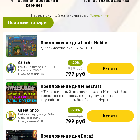
Мгновенная доставка в
Полная техподдержка
кабинет
Перед покупкой ознакомьтесь с
Условиями
Похожие товары
Предложение дня Lords Mobile
💪Количество силы: 657.000.000
Stitch
-20%
Рейтинг продавца: 100%
Купить
999 руб
Отзывов: 67924
руб
799
Предложений: 87
Предложение дня Minecraft
✅Лицензионный премиум аккаунт Minecraft без
секретного вопроса, с доступом к почте,
случайным плащем, без бана на Hypixel.
Great Shop
-20%
Рейтинг продавца: 98%
Купить
999 руб
Отзывов: 68147
руб
799
Предложений: 83
Предложение дня Dota2