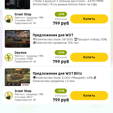
✅Dota 2 аккаунт с полным доступом - 6690 MMR
(Immortal) ✅Есть аркана Demon Eater на Сфа
Great Shop
-20%
Рейтинг продавца: 98%
Купить
999 руб
Отзывов: 68147
руб
799
Предложений: 83
Предложение дня WOT
🎌Количество боев: 58 000; 🏆Процент побед: 50%;
💰Количество кредитов: 106 тыс
Daymos
-20%
Рейтинг продавца: 98%
Купить
999 руб
Отзывов: 67582
руб
799
Предложений: 68
Предложение дня WOT Blitz
🌍Количество боев: 11.000 ⚡Винрейт: 65% 💰
Количество кредитов: 1.2 млн
Great Shop
-20%
Рейтинг продавца: 98%
Купить
999 руб
Отзывов: 68147
руб
799
Предложений: 83