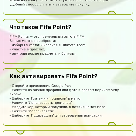
нажав на кнопку "Оплатить и играть". После чего выберите
удобный способ оплаты и завершите покупку.
Hesen Baqiri
15 часов назад
Что такое Fifa Point?
HB
Хороший сайт
FIFA Points — это премиальная валюта FIFA.
Арсений Салтыков
14 часов назад
За них можно приобрести:
- наборы с картами игроков в Ultimate Team,
Сайт работает
- участие в драфтах,
- внутриигровые предметы и бонусы.
Кирилл Будник
13 часов назад
Норм
Юрий Маслов
11 часов назад
Как активировать Fifa Point?
Михаил Федоров заходи в игру под этим логином и
паролем и все
- Откройте приложение Google Play
- Нажмите на значок профиля или фото в правом верхнем углу
akimgotovsev2019
10 часов назад
экрана.
- Выберите "Платежи и подписки" в меню.
здарова
- Нажмите "Использовать промокод".
- Введите код, который получили, в появившемся поле.
Джон
10 часов назад
- Нажмите "Использовать".
- Выберите "Подтвердить" для завершения активации.
Аккаунт пришёл
Тебе какая разница осёл
9 часов назад
ребят сайт не обман