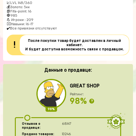
📈LVL 148/360
💰Золото: 5кк
📗Fifa-point: 16
🛑985
💪 Игроки : 209
🏃‍♂Навыки: 16-17
✔️Все привязки отсутствуют
После покупки товар будет доставлен в личный
!
кабинет.
И будет доступна возможность связи с продавцом.
Данные о продавце:
GREAT SHOP
Рейтинг:
98%
?
98%
Отзывов о
68147
продавце:
Продано товаров:
13246