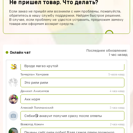
Не пришел товар. Что делать?
Гавриил Воронцов
8 часов назад
Если заказ не пришёл или возникли с ним проблемы, пожалуйста,
обратитесь в нашу службу поддержки. Найдем быстрое решение.
Сейчас проверю
В случае, если проблему не удастся устранить, предложим замену
товара или оформим возврат средств.
Кирилл Милов
8 часов назад
Норм???
Ера Ера
7 часов назад
Это правда
Последнее обновление:
Онлайн чат
1 час назад
Sobolev-Dimas
6 часов назад
Вроде магаз крутой
Тамерлан Хамраев
5 часов назад
Это рили рили
Даниил Анисимов
4 часа назад
Акк норм
Алексей Полочанский
3 часа назад
Сябки😘 аккаунт получил сразу после оплаты
Всеволод Кожин
2 часа назад
Пацаны сайт рили робит! Взял гемов длали промокод