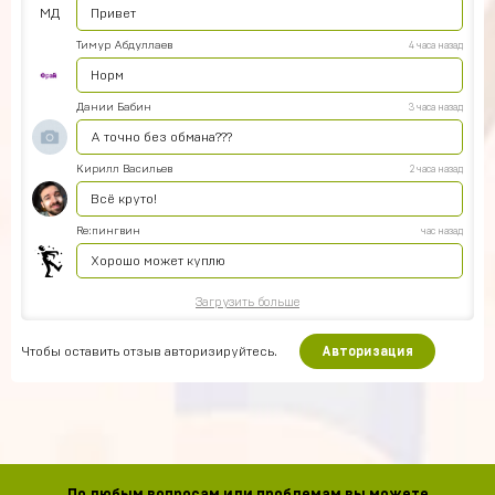
МД
Привет
Тимур Абдуллаев
4 часа назад
Норм
Дании Бабин
3 часа назад
А точно без обмана???
Кирилл Васильев
2 часа назад
Всё круто!
Re:пингвин
час назад
Хорошо может куплю
Загрузить больше
Чтобы оставить отзыв авторизируйтесь.
Авторизация