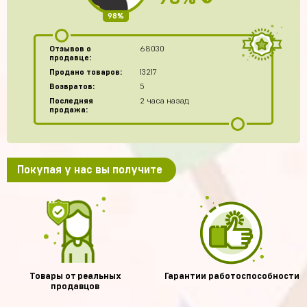
98%
Отзывов о
68030
продавце:
Продано товаров:
13217
Возвратов:
5
Последняя
2 часа назад
продажа:
Покупая у нас вы получите
Товары от реальных
Гарантии работоспособности
продавцов