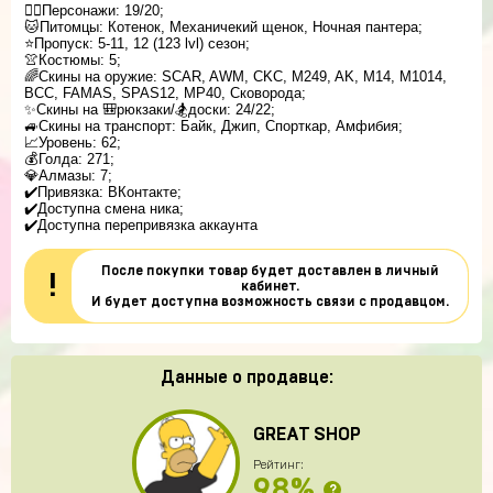
🚶‍♂️Персонажи: 19/20;
🐱Питомцы: Котенок, Механичекий щенок, Ночная пантера;
⭐️Пропуск: 5-11, 12 (123 lvl) сезон;
👚Костюмы: 5;
🌈Скины на оружие: SCAR, AWM, CKC, M249, AK, M14, M1014,
BCC, FAMAS, SPAS12, MP40, Сковорода;
✨Скины на 🎒рюкзаки/🏂доски: 24/22;
🚙Скины на транспорт: Байк, Джип, Спорткар, Амфибия;
📈Уровень: 62;
💰Голда: 271;
💎Алмазы: 7;
✔️Привязка: ВКонтакте;
✔️Доступна смена ника;
✔️Доступна перепривязка аккаунта
После покупки товар будет доставлен в личный
!
кабинет.
И будет доступна возможность связи с продавцом.
Данные о продавце:
GREAT SHOP
Рейтинг:
98%
?