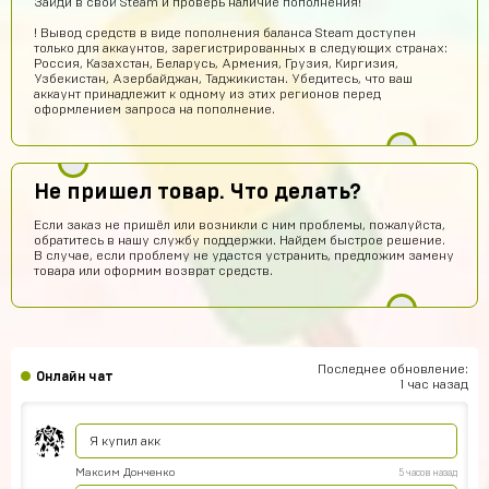
Зайди в свой Steam и проверь наличие пополнения!
топ
! Вывод средств в виде пополнения баланса Steam доступен
chromov78
12 часов назад
только для аккаунтов, зарегистрированных в следующих странах:
Россия, Казахстан, Беларусь, Армения, Грузия, Киргизия,
привет
Узбекистан, Азербайджан, Таджикистан. Убедитесь, что ваш
аккаунт принадлежит к одному из этих регионов перед
one love
11 часов назад
оформлением запроса на пополнение.
имба
stickers01
10 часов назад
Не пришел товар. Что делать?
сайт годный
Если заказ не пришёл или возникли с ним проблемы, пожалуйста,
Эльжан Якутов
9 часов назад
обратитесь в нашу службу поддержки. Найдем быстрое решение.
В случае, если проблему не удастся устранить, предложим замену
Помогите пожалуйста, как войти в аккаунт????
товара или оформим возврат средств.
seruipol
7 часов назад
что за промо коды ?
Новый Поэт
7 часов назад
Последнее обновление:
Онлайн чат
Получил акаунт все работает
1 час назад
vladimirleonov155
6 часов назад
Я купил акк
Максим Донченко
5 часов назад