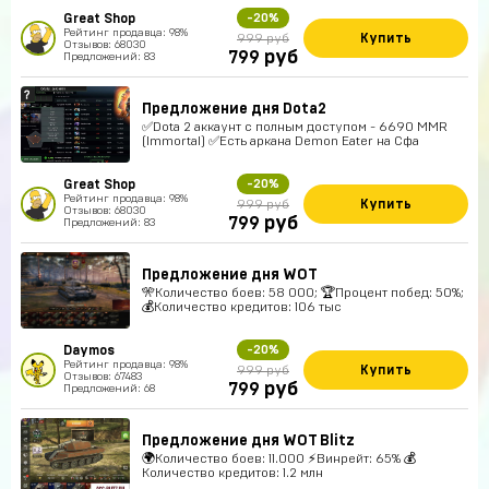
Great Shop
-20%
Рейтинг продавца: 98%
Купить
999 руб
Отзывов: 68030
руб
799
Предложений: 83
Предложение дня Dota2
✅Dota 2 аккаунт с полным доступом - 6690 MMR
(Immortal) ✅Есть аркана Demon Eater на Сфа
Great Shop
-20%
Рейтинг продавца: 98%
Купить
999 руб
Отзывов: 68030
руб
799
Предложений: 83
Предложение дня WOT
🎌Количество боев: 58 000; 🏆Процент побед: 50%;
💰Количество кредитов: 106 тыс
Daymos
-20%
Рейтинг продавца: 98%
Купить
999 руб
Отзывов: 67483
руб
799
Предложений: 68
Предложение дня WOT Blitz
🌍Количество боев: 11.000 ⚡Винрейт: 65% 💰
Количество кредитов: 1.2 млн