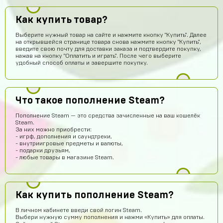
Как купить товар?
Выберите нужный товар на сайте и нажмите кнопку "Купить". Далее
на открывшейся странице товара снова нажмите кнопку "Купить",
введите свою почту для доставки заказа и подтвердите покупку,
нажав на кнопку "Оплатить и играть". После чего выберите
удобный способ оплаты и завершите покупку.
Что такое пополнение Steam?
Пополнение Steam — это средства зачисленные на ваш кошелёк
Steam.
За них можно приобрести:
Геннадий Быков
15 часов назад
- игрф, дополнения и саундтреки,
- внутриигровые предметы и валюты,
сайт топ рили ребят все работает не бойтесь
- подарки друзьям,
- любые товары в магазине Steam.
Ваня Романюк
14 часов назад
Окей
Yaroslav Bulavintcev
15 часов назад
Как купить пополнение Steam?
Ку
В личном кабинете введи свой логин Steam.
Тимофей Колесников
13 часов назад
Выбери нужную сумму пополнения и нажми «Купить» для оплаты.