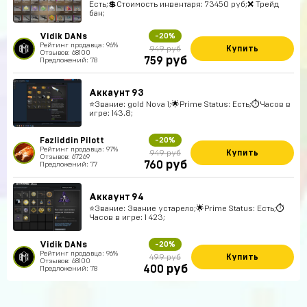
Есть;💲Стоимость инвентаря: 73450 руб;❌ Трейд
бан;
Vidik DANs
-20%
Рейтинг продавца: 96%
Купить
949 руб
Отзывов: 68100
руб
759
Предложений: 78
Аккаунт 93
⭐️Звание: gold Nova 1;🌟Prime Status: Есть;⏱Часов в
игре: 143.8;
Fazliddin Pilott
-20%
Рейтинг продавца: 97%
Купить
949 руб
Отзывов: 67269
руб
760
Предложений: 77
Аккаунт 94
⭐️Звание: Звание устарело;🌟Prime Status: Есть;⏱
Часов в игре: 1 423;
Vidik DANs
-20%
Рейтинг продавца: 96%
Купить
499 руб
Отзывов: 68100
руб
400
Предложений: 78