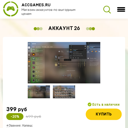
ACCGAMES.RU
Магазин аккаунтов по выгодным
ценам
АККАУНТ 26
Есть в наличии
399
руб
КУПИТЬ
499 руб
-20%
⭐️Звание: Калаш;