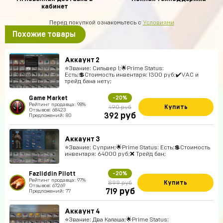
кабинет
Перед покупкой ознакомьтесь с
Условиями
Похожие товары
Аккаунт 2
⭐️Звание: Сильвер 1;🌟Prime Status:
Есть;💲Стоимость инвентаря: 1300 руб;✔️VAC и
трейд бана нету;
Game Market
-20%
Рейтинг продавца: 98%
Купить
490 руб
Отзывов: 68423
руб
392
Предложений: 80
Аккаунт 3
⭐️Звание: Суприм;🌟Prime Status: Есть;💲Стоимость
инвентаря: 64000 руб;❌ Трейд бан;
Fazliddin Pilott
-20%
Рейтинг продавца: 97%
Купить
899 руб
Отзывов: 67269
руб
719
Предложений: 77
Аккаунт 4
⭐️Звание: Два Калаша;🌟Prime Status: