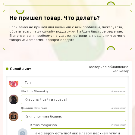
уже заплатил подскажите что делать?
Техническая поддержка
7 часов назад
Не пришел товар. Что делать?
Обратитесь к нам в поддержку по контактам,
представленным на сайте. Вам обязательно
Если заказ не пришёл или возникли с ним проблемы, пожалуйста,
помогут получить заказ.
обратитесь в нашу службу поддержки. Найдем быстрое решение.
В случае, если проблему не удастся устранить, предложим замену
Егор Карачев
6 часов назад
товара или оформим возврат средств.
ЕК
Топ сайт!
Илья Чупраков
6 часов назад
Подскажите как решить проблему с оплатой через
телефон, вечная загрузка
Последнее обновление:
Онлайн чат
1 час назад
Артём Пащенко
5 часов назад
Топ
Vladimir Shumskiy
4 часа назад
Классный сайт и товары!
Даниил Смирнов
4 часа назад
Как пополнить боланс
Rimma Margaryan
3 часа назад
Там с верху есть твой акк в левом верхнем углу и