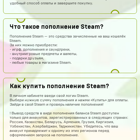
удобный способ оплаты и завершите покупку.
Думаю,это правда что дают акк по низким ценам
Оятилло Хаитов
14 часов назад
Точно прям уверен уже 4 акк по фри фаер всё приходит
Что такое пополнение Steam?
😈
Пополнение Steam — это средства зачисленные на ваш кошелёк
potkukocta
13 часов назад
Steam.
За них можно приобрести:
Сайт топ!!!
- игрф, дополнения и саундтреки,
- внутриигровые предметы и валюты,
Макс Коробков
12 часов назад
- подарки друзьям,
- любые товары в магазине Steam.
Топчик. Акк пришел теперь рублуюсь на нормальном а
не на дешманском лол
Антон Трофимов
11 часов назад
Как купить пополнение Steam?
крута
Лёша Бикметов
10 часов назад
В личном кабинете введи свой логин Steam.
Выбери нужную сумму пополнения и нажми «Купить» для оплаты.
привет ЕСЛИ МЫ ВИДЕТЕ МЕНЯ ТО ЭТО НЕ БОТ
Зайди в свой Steam и проверь наличие пополнения!
Pizdavam
9 часов назад
! Вывод средств в виде пополнения баланса Steam доступен
только для аккаунтов, зарегистрированных в следующих странах:
TOP
Россия, Казахстан, Беларусь, Армения, Грузия, Киргизия,
Узбекистан, Азербайджан, Таджикистан. Убедитесь, что ваш
Альбина Хамадишина
8 часов назад
аккаунт принадлежит к одному из этих регионов перед
оформлением запроса на пополнение.
Помогите пж я ввёл не правильный эмаил но за аккаунт