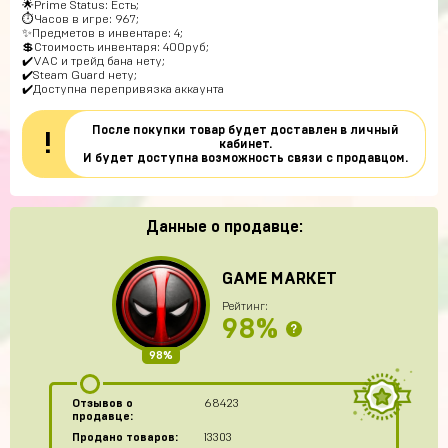
🌟Prime Status: Есть;
⏱Часов в игре: 967;
✨Предметов в инвентаре: 4;
💲Стоимость инвентаря: 400руб;
✔️VAC и трейд бана нету;
✔️Steam Guard нету;
✔️Доступна перепривязка аккаунта
После покупки товар будет доставлен в личный
!
кабинет.
И будет доступна возможность связи с продавцом.
Данные о продавце:
GAME MARKET
Рейтинг:
98%
?
98%
Отзывов о
68423
продавце:
Продано товаров:
13303