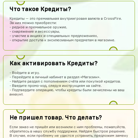
Кирилл Милов
13 часов назад
Что такое Кредиты?
Норм???
Кредиты — это премиальная внутриигровая валюта в CrossFire.
Ера Ера
12 часов назад
За них можно приобрести:
- редкое и премиальное оружие,
Это правда
- снаряжение и аксессуары,
- участие в акциях и специальных предложениях,
Sobolev-Dimas
11 часов назад
- открытие доступа к эксклюзивным предметам в магазине.
Вроде магаз крутой
Тамерлан Хамраев
10 часов назад
Как активировать Кредиты?
Это рили рили
Даниил Анисимов
9 часов назад
- Войдите в игру.
- Перейдите в личный кабинет в раздел «Магазин».
Акк норм
- Найдите раздел с пополнением счёта или покупкой кредитов.
- Введите промо-код, следуя инструкциям на сайте.
Алексей Полочанский
8 часов назад
- Подтвердите операцию, чтобы кредиты были зачислены на ваш
аккаунт.
Сябки😘 аккаунт получил сразу после оплаты
Всеволод Кожин
7 часов назад
Пацаны сайт рили робит! Взял гемов длали промокод
Не пришел товар. Что делать?
вел в гугл плей и все пришло! Я апж не поверил
Если заказ не пришёл или возникли с ним проблемы, пожалуйста,
Геннадий Быков
6 часов назад
обратитесь в нашу службу поддержки. Найдем быстрое решение.
В случае, если проблему не удастся устранить, предложим замену
и ахуел что за такую цену не наебали