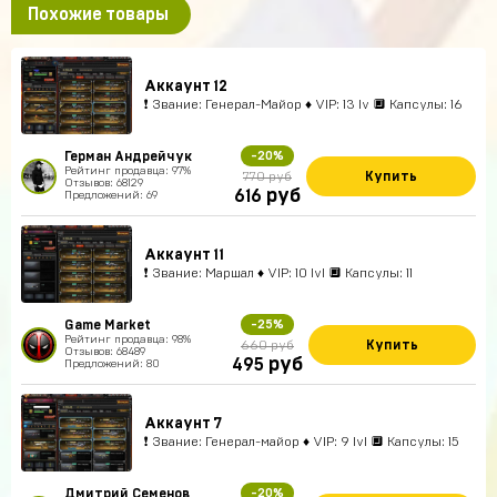
Похожие товары
Аккаунт 12
❗ Звание: Генерал-Майор ♦ VIP: 13 lv 🔲 Капсулы: 16
Герман Андрейчук
-20%
Рейтинг продавца: 97%
Купить
770 руб
Отзывов: 68129
руб
616
Предложений: 69
Аккаунт 11
❗ Звание: Маршал ♦ VIP: 10 lvl 🔲 Капсулы: 11
Game Market
-25%
Рейтинг продавца: 98%
Купить
660 руб
Отзывов: 68489
руб
495
Предложений: 80
Аккаунт 7
❗ Звание: Генерал-майор ♦ VIP: 9 lvl 🔲 Капсулы: 15
Дмитрий Семенов
-20%