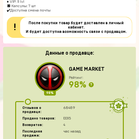
♦ VIP: 11 lvl
🔲 Капсулы: 7 шт
✔️Доступна смена почты
После покупки товар будет доставлен в личный
!
кабинет.
И будет доступна возможность связи с продавцом.
Данные о продавце:
GAME MARKET
Рейтинг:
98%
?
98%
Отзывов о
68489
продавце:
Продано товаров:
13315
Возвратов:
4
Последняя
час назад
продажа: