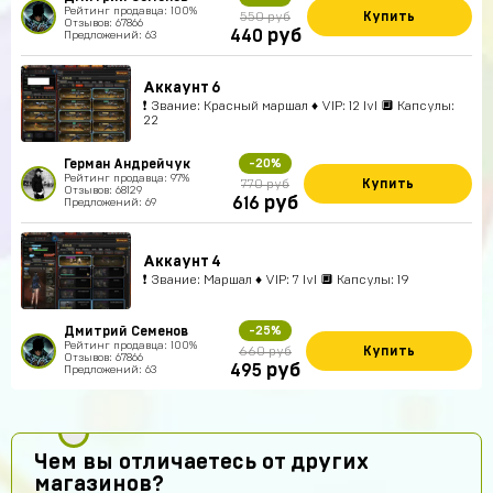
Рейтинг продавца: 100%
Купить
550 руб
Отзывов: 67866
руб
440
Предложений: 63
Аккаунт 6
❗ Звание: Красный маршал ♦ VIP: 12 lvl 🔲 Капсулы:
22
Герман Андрейчук
-20%
Рейтинг продавца: 97%
Купить
770 руб
Отзывов: 68129
руб
616
Предложений: 69
Аккаунт 4
❗ Звание: Маршал ♦ VIP: 7 lvl 🔲 Капсулы: 19
Дмитрий Семенов
-25%
Рейтинг продавца: 100%
Купить
660 руб
Отзывов: 67866
руб
495
Предложений: 63
Чем вы отличаетесь от других
магазинов?