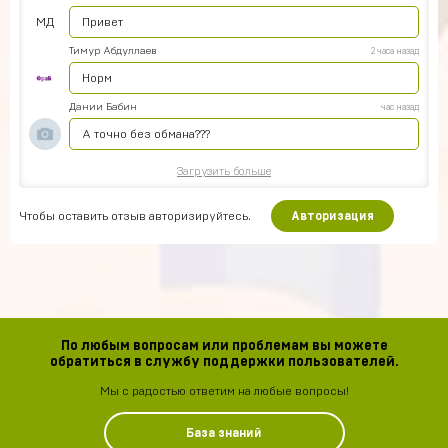
МД
Привет
Тимур Абдуллаев
2 часа назад
Норм
Дании Бабин
час назад
А точно без обмана???
Загрузить больше
Чтобы оставить отзыв авторизируйтесь.
Авторизация
По любым вопросам или проблемам вы можете
обратиться в службу поддержки пользователей.
Мы с радостью ответим на любые вопросы!
База знаний