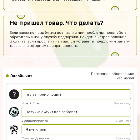
топ
chromov78
10 часов назад
Не пришел товар. Что делать?
привет
Если заказ не пришёл или возникли с ним проблемы, пожалуйста,
one love
10 часов назад
обратитесь в нашу службу поддержки. Найдем быстрое решение.
В случае, если проблему не удастся устранить, предложим замену
имба
товара или оформим возврат средств.
stickers01
8 часов назад
сайт годный
Эльжан Якутов
7 часов назад
Последнее обновление:
Онлайн чат
Помогите пожалуйста, как войти в аккаунт????
1 час назад
seruipol
6 часов назад
что за промо коды ?
Новый Поэт
5 часов назад
Получил акаунт все работает
vladimirleonov155
4 часа назад
Я купил акк
Максим Донченко
3 часа назад