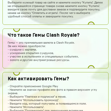
Выберите нужный товар на сайте и нажмите кнопку "Купить". Далее
на открывшейся странице товара снова нажмите кнопку "Купить",
введите свою почту для доставки заказа и подтвердите покупку,
нажав на кнопку "Оплатить и играть". После чего выберите
удобный способ оплаты и завершите покупку.
Что такое Гемы Clash Royale?
Алина Айлова
15 часов назад
Гемы — это премиальная валюта в Clash Royale.
За них можно приобрести:
Топ
- сундуки с картами,
- ускорения открытия сундуков,
Саша Заятников
14 часов назад
- участие в испытаниях и специальных событиях,
- золото и другие внутриигровые ресурсы.
Топ
Геннадий Быков
13 часов назад
сайт топ рили ребят все работает не бойтесь
Как активировать Гемы?
Ваня Романюк
12 часов назад
- Откройте приложение Google Play
Окей
- Нажмите на значок профиля или фото в правом верхнем углу
экрана.
Yaroslav Bulavintcev
13 часов назад
- Выберите "Платежи и подписки" в меню.
- Нажмите "Использовать промокод".
Ку
- Введите код, который получили, в появившемся поле.
- Нажмите "Использовать".
Тимофей Колесников
11 часов назад
- Выберите "Подтвердить" для завершения активации.