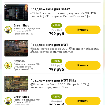
Предложение дня Dota2
✅Dota 2 аккаунт с полным доступом - 6690 MMR
(Immortal) ✅Есть аркана Demon Eater на Сфа
Great Shop
-20%
Рейтинг продавца: 98%
Купить
999 руб
Отзывов: 68026
руб
799
Предложений: 83
Предложение дня WOT
🎌Количество боев: 58 000; 🏆Процент побед: 50%;
💰Количество кредитов: 106 тыс
Daymos
-20%
Рейтинг продавца: 98%
Купить
999 руб
Отзывов: 67480
руб
799
Предложений: 68
Предложение дня WOT Blitz
🌍Количество боев: 11.000 ⚡Винрейт: 65% 💰
Количество кредитов: 1.2 млн
Great Shop
-20%
Рейтинг продавца: 98%
Купить
999 руб
Отзывов: 68026