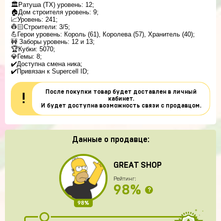
🏛Ратуша (ТХ) уровень: 12;
🏠Дом строителя уровень: 9;
📈Уровень: 241;
👷🏻Строители: 3/5;
💪Герои уровень: Король (61), Королева (57), Хранитель (40);
🚧 Заборы уровень: 12 и 13;
🏆Кубки: 5070;
💎Гемы: 8;
✔️Доступна смена ника;
✔️Привязан к Supercell ID;
После покупки товар будет доставлен в личный
!
кабинет.
И будет доступна возможность связи с продавцом.
Данные о продавце:
GREAT SHOP
Рейтинг:
98%
?
98%