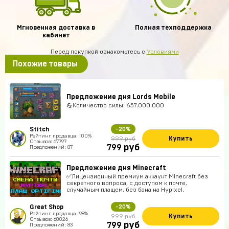
Мгновенная доставка в
Полная техподдержка
кабинет
Перед покупкой ознакомьтесь с
Условиями
Похожие товары
Предложение дня Lords Mobile
💪Количество силы: 657.000.000
Stitch
-20%
Рейтинг продавца: 100%
Купить
999 руб
Отзывов: 67797
руб
799
Предложений: 87
Предложение дня Minecraft
✅Лицензионный премиум аккаунт Minecraft без
секретного вопроса, с доступом к почте,
случайным плащем, без бана на Hypixel.
Great Shop
-20%
Рейтинг продавца: 98%
Купить
999 руб
Отзывов: 68026
руб
799
Предложений: 83