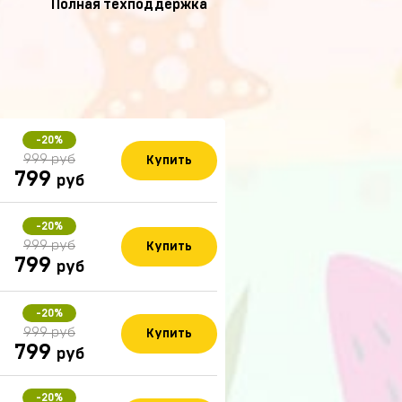
Полная техподдержка
-20%
999 руб
Купить
799
руб
-20%
999 руб
Купить
799
руб
-20%
999 руб
Купить
799
руб
-20%