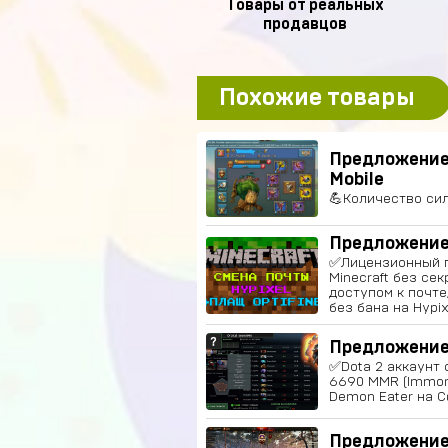
Товары от реальных
продавцов
Похожие товары
Предложение
Mobile
💪Количество сил
Предложение 
✅Лицензионный п
Minecraft без сек
доступом к почте
без бана на Hypix
Предложение
✅Dota 2 аккаунт 
6690 MMR (Immort
Demon Eater на 
Предложение