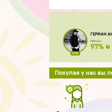
ГЕРМАН А
Рейтинг:
97%
?
97%
Покупая у нас вы 