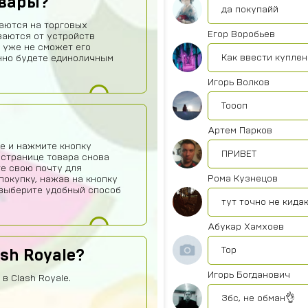
овары?
да покупайй
аются на торговых
Егор Воробьев
ваются от устройств
 уже не сможет его
Как ввести куплен
нно будете единоличным
Игорь Волков
Тоооп
Артем Парков
е и нажмите кнопку
ПРИВЕТ
 странице товара снова
те свою почту для
Рома Кузнецов
покупку, нажав на кнопку
о выберите удобный способ
тут точно не кида
Абукар Хамхоев
Top
ash Royale?
Игорь Богданович
в Clash Royale.
Збс, не обман👌