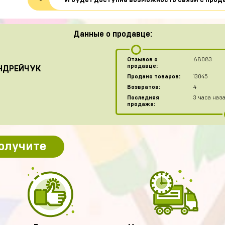
И будет доступна возможность связи с прод
Данные о продавце:
Отзывов о
68083
продавце:
НДРЕЙЧУК
Продано товаров:
13045
Возвратов:
4
Последняя
3 часа наз
продажа:
получите