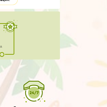
авцом.
ад