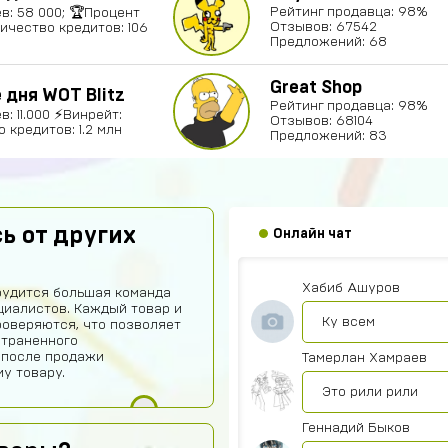
Рейтинг продавца: 98%
в: 58 000; 🏆Процент
Отзывов: 67542
личество кредитов: 106
Предложений: 68
Great Shop
дня WOT Blitz
Рейтинг продавца: 98%
: 11.000 ⚡Винрейт:
Отзывов: 68104
 кредитов: 1.2 млн
Предложений: 83
ksgs
ь от других
Онлайн чат
привет всем
Хабиб Ашуров
рудится большая команда
иалистов. Каждый товар и
Ку всем
роверяются, что позволяет
страненного
 после продажи
Тамерлан Хамраев
у товару.
Это рили рили
Геннадий Быков