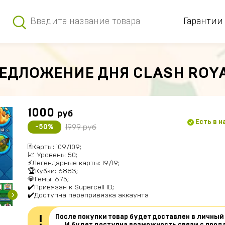
Гарантии
ЕДЛОЖЕНИЕ ДНЯ CLASH ROY
1000
руб
Есть в 
1999 руб
-50%
🃏Карты: 109/109;
📈 Уровень: 50;
⚡Легендарные карты: 19/19;
🏆Кубки: 6883;
💎Гемы: 675;
✔️Привязан к Supercell ID;
✔️Доступна перепривязка аккаунта
После покупки товар будет доставлен в личный
!