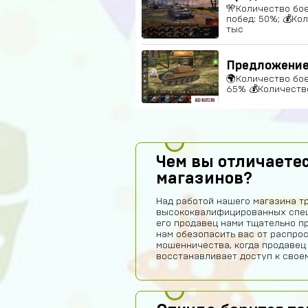
🎌Количество бое
побед: 50%; 💰Ко
тыс
Предложение 
🌍Количество боев
65% 💰Количество
Чем вы отличаетес
магазинов?
Над работой нашего магазина т
высококвалифицированных спец
его продавец нами тщательно п
нам обезопасить вас от распро
мошенничества, когда продавец
восстанавливает доступ к своем