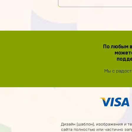
По любым в
можете
подде
Мы с радост
Дизайн (шаблон), изображения и т
сайта полностью или частично зап