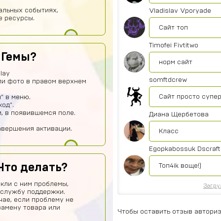
иальных событиях,
Vladislav Vporyade
е ресурсы.
Сайт топ
Timofei Fivtitwo
 Гемы?
норм сайт
lay
somftdcrew
ли фото в правом верхнем
Сайт просто супе
" в меню.
од".
и, в появившемся поле.
Диана Щербетова
авершения активации.
Класс
Egopkabossuk Dscraft
Что делать?
Топ4ik воще!)
кли с ним проблемы,
Загру
 службу поддержки.
чае, если проблему не
замену товара или
Чтобы оставить отзыв авториз