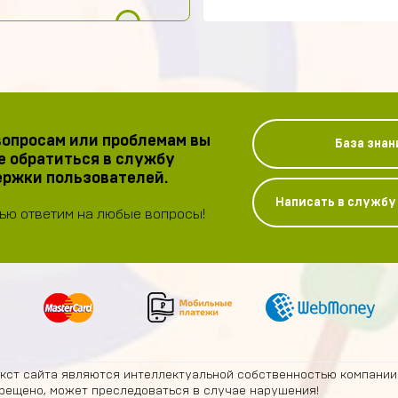
опросам или проблемам вы
База знан
 обратиться в службу
ржки пользователей.
Написать в служб
ью ответим на любые вопросы!
екст сайта являются интеллектуальной собственностью компании
рещено, может преследоваться в случае нарушения!