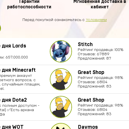
Гарантии
Мгновенная доставка в
работоспособности
кабинет
Перед покупкой ознакомьтесь с
Условиями
Stitch
 дня Lords
Рейтинг продавца: 100%
Отзывов: 67889
ы: 657.000.000
Предложений: 87
дня Minecraft
Great Shop
ремиум аккаунт
Рейтинг продавца: 98%
ретного вопроса, с
Отзывов: 68104
, случайным плащем,
Предложений: 83
el.
 дня Dota2
Great Shop
Рейтинг продавца: 98%
с полным доступом -
Отзывов: 68104
al) ✅Есть аркана
Предложений: 83
Сфа
 дня WOT
Daymos