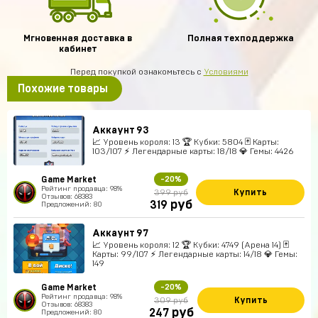
Мгновенная доставка в
Полная техподдержка
кабинет
Перед покупкой ознакомьтесь с
Условиями
Похожие товары
Аккаунт 93
📈 Уровень короля: 13 🏆 Кубки: 5804 🃏 Карты:
103/107 ⚡ Легендарные карты: 18/18 💎 Гемы: 4426
Game Market
-20%
Рейтинг продавца: 98%
Купить
399 руб
Отзывов: 68383
руб
319
Предложений: 80
Аккаунт 97
📈 Уровень короля: 12 🏆 Кубки: 4749 (Арена 14) 🃏
Карты: 99/107 ⚡ Легендарные карты: 14/18 💎 Гемы:
149
Game Market
-20%
Рейтинг продавца: 98%
Купить
309 руб
Отзывов: 68383
руб
247
Предложений: 80