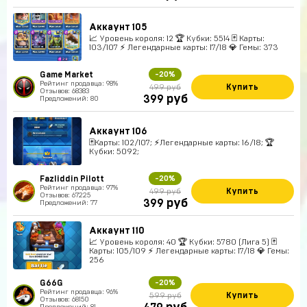
Аккаунт 105
📈 Уровень короля: 12 🏆 Кубки: 5514 🃏 Карты:
103/107 ⚡ Легендарные карты: 17/18 💎 Гемы: 373
Game Market
-20%
Рейтинг продавца: 98%
Купить
499 руб
Отзывов: 68383
руб
399
Предложений: 80
Аккаунт 106
🃏Карты: 102/107; ⚡Легендарные карты: 16/18; 🏆
Кубки: 5092;
Fazliddin Pilott
-20%
Рейтинг продавца: 97%
Купить
499 руб
Отзывов: 67225
руб
399
Предложений: 77
Аккаунт 110
📈 Уровень короля: 40 🏆 Кубки: 5780 (Лига 5) 🃏
Карты: 105/109 ⚡ Легендарные карты: 17/18 💎 Гемы:
256
G66G
-20%
Рейтинг продавца: 96%
Купить
599 руб
Отзывов: 68150