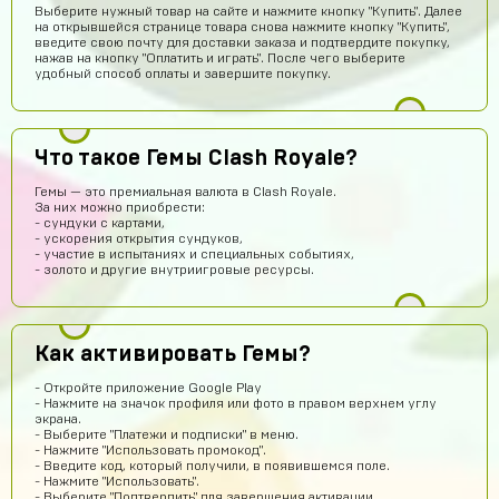
Выберите нужный товар на сайте и нажмите кнопку "Купить". Далее
на открывшейся странице товара снова нажмите кнопку "Купить",
введите свою почту для доставки заказа и подтвердите покупку,
нажав на кнопку "Оплатить и играть". После чего выберите
удобный способ оплаты и завершите покупку.
Что такое Гемы Clash Royale?
Гемы — это премиальная валюта в Clash Royale.
За них можно приобрести:
- сундуки с картами,
- ускорения открытия сундуков,
Yaroslav Bulavintcev
15 часов назад
- участие в испытаниях и специальных событиях,
- золото и другие внутриигровые ресурсы.
Ку
Тимофей Колесников
13 часов назад
топ
Как активировать Гемы?
chromov78
13 часов назад
- Откройте приложение Google Play
привет
- Нажмите на значок профиля или фото в правом верхнем углу
экрана.
one love
12 часов назад
- Выберите "Платежи и подписки" в меню.
- Нажмите "Использовать промокод".
имба
- Введите код, который получили, в появившемся поле.
- Нажмите "Использовать".
stickers01
11 часов назад
- Выберите "Подтвердить" для завершения активации.