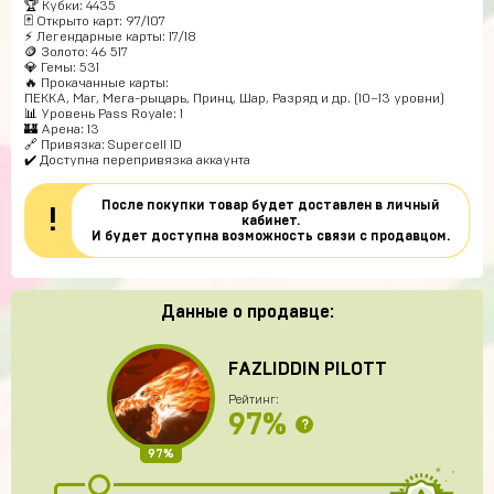
🏆 Кубки: 4435
🃏 Открыто карт: 97/107
⚡ Легендарные карты: 17/18
🪙 Золото: 46 517
💎 Гемы: 531
🔥 Прокачанные карты:
ПЕККА, Маг, Мега-рыцарь, Принц, Шар, Разряд и др. (10–13 уровни)
📊 Уровень Pass Royale: 1
🏰 Арена: 13
🔗 Привязка: Supercell ID
✔️ Доступна перепривязка аккаунта
После покупки товар будет доставлен в личный
!
кабинет.
И будет доступна возможность связи с продавцом.
Данные о продавце:
FAZLIDDIN PILOTT
Рейтинг:
97%
?
97%