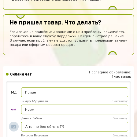
сайт годный
Эльжан Якутов
9 часов назад
Не пришел товар. Что делать?
Помогите пожалуйста, как войти в аккаунт????
Если заказ не пришёл или возникли с ним проблемы, пожалуйста,
seruipol
8 часов назад
обратитесь в нашу службу поддержки. Найдем быстрое решение.
В случае, если проблему не удастся устранить, предложим замену
что за промо коды ?
товара или оформим возврат средств.
Новый Поэт
8 часов назад
Получил акаунт все работает
vladimirleonov155
6 часов назад
Последнее обновление:
Онлайн чат
Я купил акк
1 час назад
Максим Донченко
6 часов назад
МД
Привет
Тимур Абдуллаев
5 часов назад
Норм
Дании Бабин
3 часа назад
А точно без обмана???
Кирилл Васильев
3 часа назад