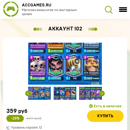
ACCGAMES.RU
Магазин аккаунтов по выгодным
ценам
АККАУНТ 102
Есть в наличии
359
руб
КУПИТЬ
449 руб
-20%
📈 Уровень короля: 12