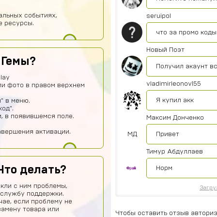
иальных событиях,
seruipol
е ресурсы.
что за промо коды
Новый Поэт
 Гемы?
Получил акаунт в
lay
vladimirleonov155
ли фото в правом верхнем
Я купил акк
" в меню.
од".
и, в появившемся поле.
Максим Донченко
авершения активации.
МД
Привет
Тимур Абдуллаев
Что делать?
Норм
кли с ним проблемы,
Загру
 службу поддержки.
чае, если проблему не
замену товара или
Чтобы оставить отзыв авториз