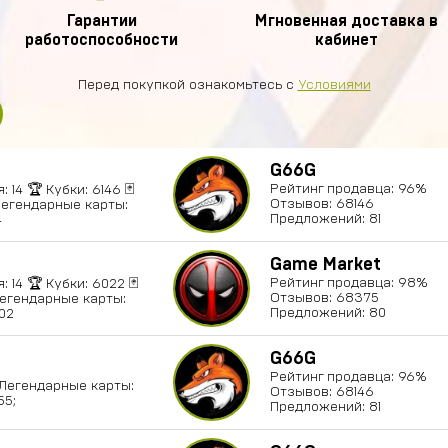
Гарантии
Мгновенная доставка в
работоспособности
кабинет
Перед покупкой ознакомьтесь с
Условиями
G66G
Рейтинг продавца: 96%
 14 🏆 Кубки: 6146 🃏
Отзывов: 68146
 Легендарные карты:
Предложений: 81
4
Game Market
Рейтинг продавца: 98%
 14 🏆 Кубки: 6022 🃏
Отзывов: 68375
Легендарные карты:
Предложений: 80
402
G66G
Рейтинг продавца: 96%
 ⚡Легендарные карты:
Отзывов: 68146
55;
Предложений: 81