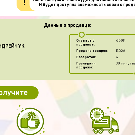
После покупки товар будет доставлен в личный
!
И будет доступна возможность связи с прод
Данные о продавце:
Отзывов о
68014
продавце:
НДРЕЙЧУК
Продано товаров:
13026
Возвратов:
4
Последняя
30 минут н
продажа:
получите