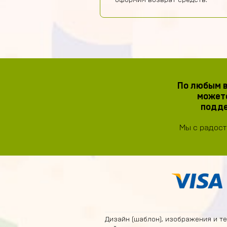
оформим возврат средств.
По любым в
можете
подде
Мы с радост
Дизайн (шаблон), изображения и т