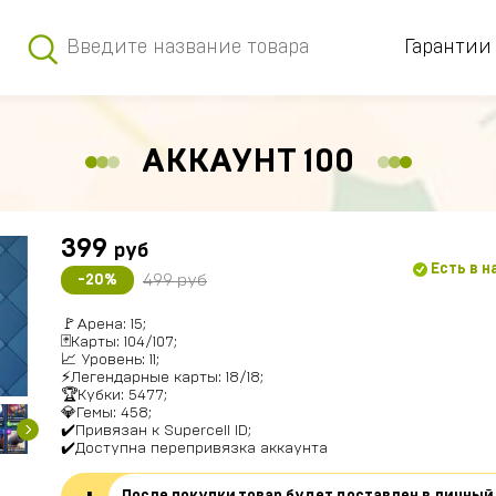
Гарантии
АККАУНТ 100
399
руб
Есть в 
499 руб
-20%
🚩Арена: 15;
🃏Карты: 104/107;
📈 Уровень: 11;
⚡Легендарные карты: 18/18;
🏆Кубки: 5477;
💎Гемы: 458;
✔️Привязан к Supercell ID;
✔️Доступна перепривязка аккаунта