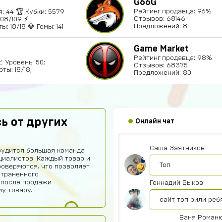
G66G
Рейтинг продавца: 96%
: 44 🏆 Кубки: 5579
Отзывов: 68146
 108/109 ⚡
Предложений: 81
: 18/18 💎 Гемы: 141
Game Market
Рейтинг продавца: 98%
📈 Уровень: 50;
Отзывов: 68375
ты: 18/18;
Предложений: 80
Aden Tynchbekov
AT
А нет я проверил 
Алина Айлова
ь от других
Онлайн чат
Топ
Саша Заятников
рудится большая команда
иалистов. Каждый товар и
Топ
роверяются, что позволяет
страненного
 после продажи
Геннадий Быков
у товару.
сайт топ рили реб
Ваня Роман