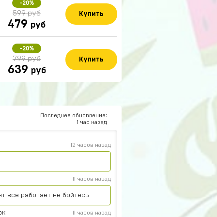
-20%
599 руб
Купить
479
руб
-20%
799 руб
Купить
639
руб
15 часов назад
это не обман
14 часов назад
Последнее обновление:
1 час назад
12 часов назад
11 часов назад
ят все работает не бойтесь
юк
11 часов назад