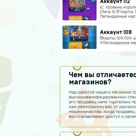
Аккаунт 112
📈 Уровень короля
(Лига 5) 🃏 Карты:
Легендарные карты
Аккаунт 108
🃏Карты: 109/109; 
⚡Легендарные кар
Чем вы отличаетес
магазинов?
Над работой нашего магазина т
высококвалифицированных спец
его продавец нами тщательно п
нам обезопасить вас от распро
мошенничества, когда продавец
восстанавливает доступ к своем