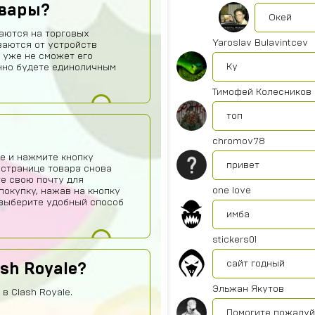
овары?
Окей
аются на торговых
Yaroslav Bulavintcev
ваются от устройств
 уже не сможет его
Ку
нно будете единоличным
Тимофей Колесников
топ
chromov78
е и нажмите кнопку
привет
 странице товара снова
те свою почту для
one love
покупку, нажав на кнопку
о выберите удобный способ
имба
stickers01
сайт годный
ash Royale?
Эльжан Якутов
в Clash Royale.
Помогите пожалуйс