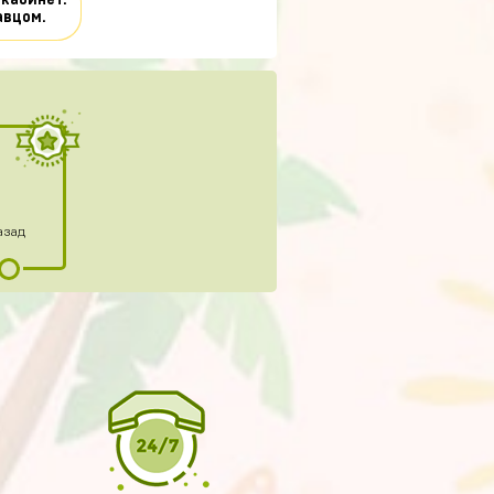
 кабинет.
авцом.
азад