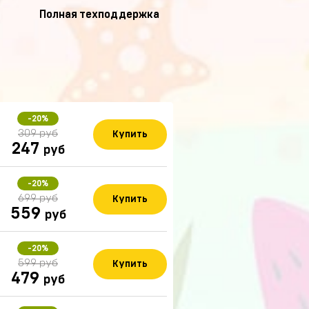
Полная техподдержка
-20%
309 руб
Купить
247
руб
-20%
699 руб
Купить
559
руб
-20%
599 руб
Купить
479
руб