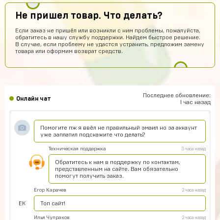
Топчик. Акк пришел теперь рублуюсь на нормальном а
Не пришел товар. Что делать?
не на дешманском лол
Если заказ не пришёл или возникли с ним проблемы, пожалуйста,
Антон Трофимов
7 часов назад
обратитесь в нашу службу поддержки. Найдем быстрое решение.
В случае, если проблему не удастся устранить, предложим замену
крута
товара или оформим возврат средств.
Лёша Бикметов
6 часов назад
привет ЕСЛИ МЫ ВИДЕТЕ МЕНЯ ТО ЭТО НЕ БОТ
Pizdavam
5 часов назад
Последнее обновление:
Онлайн чат
TOP
1 час назад
Альбина Хамадишина
4 часа назад
Помогите пж я ввёл не правильный эмаил но за аккаунт
уже заплатил подскажите что делать?
Техническая поддержка
3 часа назад
Обратитесь к нам в поддержку по контактам,
представленным на сайте. Вам обязательно
помогут получить заказ.
Егор Карачев
2 часа назад
ЕК
Топ сайт!
Илья Чупраков
2 часа назад