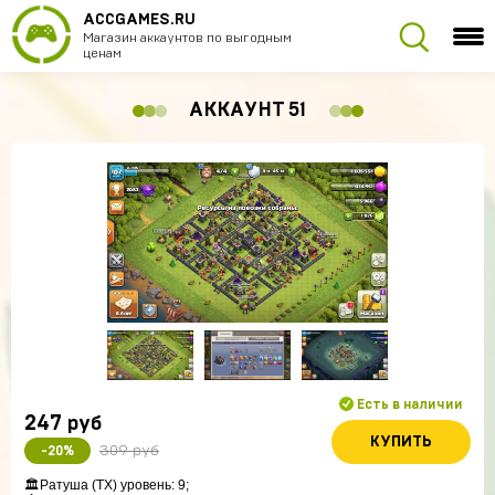
ACCGAMES.RU
Магазин аккаунтов по выгодным
ценам
АККАУНТ 51
Есть в наличии
247
руб
КУПИТЬ
309 руб
-20%
🏛Ратуша (ТХ) уровень: 9; 
