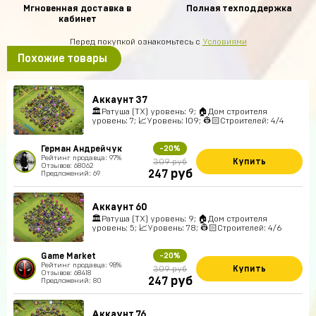
Мгновенная доставка в
Полная техподдержка
кабинет
Перед покупкой ознакомьтесь с
Условиями
Похожие товары
Аккаунт 37
🏛Ратуша (ТХ) уровень: 9; 🏠Дом строителя
уровень: 7; 📈Уровень: 109; 👷🏻Строителей: 4/4
Герман Андрейчук
-20%
Рейтинг продавца: 97%
Купить
309 руб
Отзывов: 68062
руб
247
Предложений: 69
Аккаунт 60
🏛Ратуша (ТХ) уровень: 9; 🏠Дом строителя
уровень: 5; 📈Уровень: 78; 👷🏻Строителей: 4/6
Game Market
-20%
Рейтинг продавца: 98%
Купить
309 руб
Отзывов: 68418
руб
247
Предложений: 80
Аккаунт 76