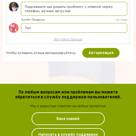
Подскажите как решить проблему с оплатой через
телефон, вечная загрузка
Артём Пащенко
час назад
Топ
Загрузить больше
Чтобы оставить отзыв авторизируйтесь.
Авторизация
По любым вопросам или проблемам вы можете
обратиться в службу поддержки пользователей.
Мы с радостью ответим на любые вопросы!
База знаний
Написать в службу поддержки