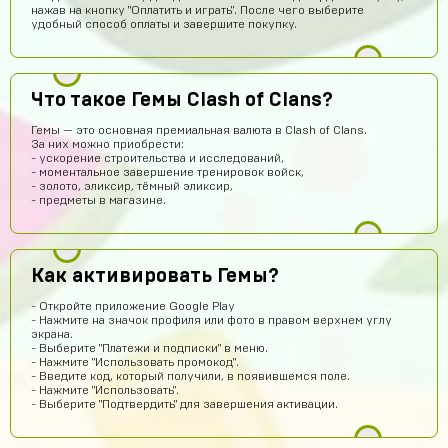
нажав на кнопку "Оплатить и играть". После чего выберите
удобный способ оплаты и завершите покупку.
Женя Черных
15 часов назад
Сайт норм
hits250908
14 часов назад
Что такое Гемы Clash of Clans?
Годно
Гемы — это основная премиальная валюта в Clash of Clans.
За них можно приобрести:
Fese
13 часов назад
- ускорение строительства и исследований,
- моментальное завершение тренировок войск,
Магаз топовый не кинули
- золото, эликсир, тёмный эликсир,
- предметы в магазине.
Артём Грошев
11 часов назад
Я не бот 12345
Даниил Кыров
11 часов назад
Как активировать Гемы?
Думаю,это правда что дают акк по низким ценам
- Откройте приложение Google Play
Оятилло Хаитов
10 часов назад
- Нажмите на значок профиля или фото в правом верхнем углу
экрана.
Точно прям уверен уже 4 акк по фри фаер всё приходит
- Выберите "Платежи и подписки" в меню.
😈
- Нажмите "Использовать промокод".
- Введите код, который получили, в появившемся поле.
potkukocta
8 часов назад
- Нажмите "Использовать".
- Выберите "Подтвердить" для завершения активации.
Сайт топ!!!
Макс Коробков
7 часов назад