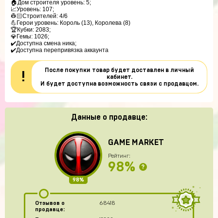
🏠Дом строителя уровень: 5;

📈Уровень: 107;

👷🏻Строителей: 4/6

💪Герои уровень: Король (13), Королева (8)

🏆Кубки: 2083;

💎Гемы: 1026;

✔️Доступна смена ника;

✔️Доступна перепривязка аккаунта
После покупки товар будет доставлен в личный
!
кабинет.
И будет доступна возможность связи с продавцом.
Данные о продавце:
GAME MARKET
Рейтинг:
98%
?
98%
Отзывов о
68418
продавце: