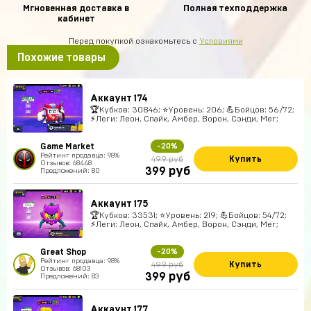
Мгновенная доставка в
Полная техподдержка
кабинет
Перед покупкой ознакомьтесь с
Условиями
Похожие товары
Аккаунт 174
🏆Кубков: 30846; ⭐Уровень: 206; 💪Бойцов: 56/72;
⚡Леги: Леон, Спайк, Амбер, Ворон, Сэнди, Мег;
Game Market
-20%
Рейтинг продавца: 98%
Купить
499 руб
Отзывов: 68448
руб
399
Предложений: 80
Аккаунт 175
🏆Кубков: 33531; ⭐Уровень: 219; 💪Бойцов: 54/72;
⚡Леги: Леон, Спайк, Амбер, Ворон, Сэнди, Мег;
Great Shop
-20%
Рейтинг продавца: 98%
Купить
499 руб
Отзывов: 68103
руб
399
Предложений: 83
Аккаунт 177