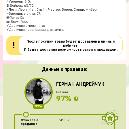
⭐Уровень: 310;
💪Бойцов: 65/72;
⚡Леги: Леон, Мэг, Спайк, Честер, Ворон, Сэнди, Амбер;
⭐Звездные силы: 27;
💎Гемы: 13;
🎫 Brawl Pass
✔Доступна смена ника;
✔Доступна перепривязка аккаунта
После покупки товар будет доставлен в личный
!
кабинет.
И будет доступна возможность связи с продавцом.
Данные о продавце:
ГЕРМАН АНДРЕЙЧУК
Рейтинг:
97%
?
97%
Отзывов о
68082
продавце: