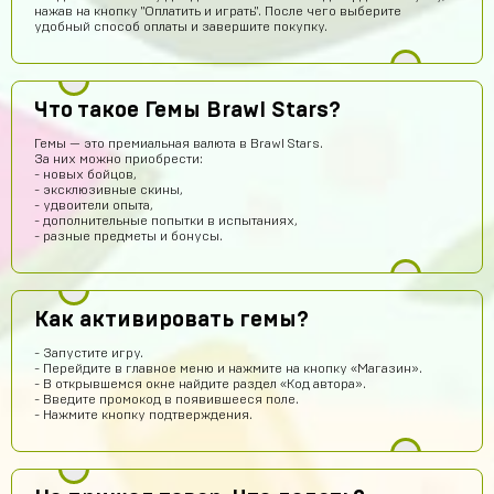
нажав на кнопку "Оплатить и играть". После чего выберите
удобный способ оплаты и завершите покупку.
Что такое Гемы Brawl Stars?
Гемы — это премиальная валюта в Brawl Stars.
За них можно приобрести:
Саша Соколов
14 часов назад
- новых бойцов,
- эксклюзивные скины,
Нет магаз не кидает все клево
- удвоители опыта,
- дополнительные попытки в испытаниях,
ksgs
14 часов назад
- разные предметы и бонусы.
привет всем
Хабиб Ашуров
13 часов назад
Как активировать гемы?
Ку всем
Тамерлан Хамраев
11 часов назад
- Запустите игру.
- Перейдите в главное меню и нажмите на кнопку «Магазин».
Это рили рили
- В открывшемся окне найдите раздел «Код автора».
- Введите промокод в появившееся поле.
Геннадий Быков
11 часов назад
- Нажмите кнопку подтверждения.
да покупайй
Егор Воробьев
10 часов назад