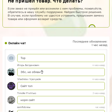
Не пришел товар. Что делать?
Как ввести купленный аккаунт stand-off 2
Если заказ не пришёл или возникли с ним проблемы, пожалуйста,
Игорь Волков
9 часов назад
обратитесь в нашу службу поддержки. Найдем быстрое решение.
В случае, если проблему не удастся устранить, предложим замену
Тоооп
товара или оформим возврат средств.
Артем Парков
7 часов назад
ПРИВЕТ
Рома Кузнецов
6 часов назад
Последнее обновление:
Онлайн чат
тут точно не кидают я проверил
1 час назад
Абукар Хамхоев
5 часов назад
Top
Игорь Богданович
4 часа назад
Збс, не обман👌
Vladislav Vporyade
4 часа назад
Сайт топ
Timofei Fivtitwo
2 часа назад
норм сайт
somftdcrew
час назад