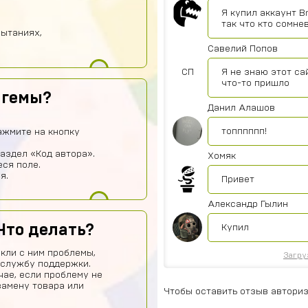
Я купил аккаунт B
так что кто сомне
пытаниях,
Савелий Попов
СП
Я не знаю этот са
что-то пришло
 гемы?
Данил Алашов
топппппп!
ажмите на кнопку
аздел «Код автора».
Хомяк
еся поле.
я.
Привет
Александр Гылин
Что делать?
Купил
кли с ним проблемы,
Загру
 службу поддержки.
чае, если проблему не
замену товара или
Чтобы оставить отзыв авториз