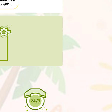
 кабинет.
авцом.