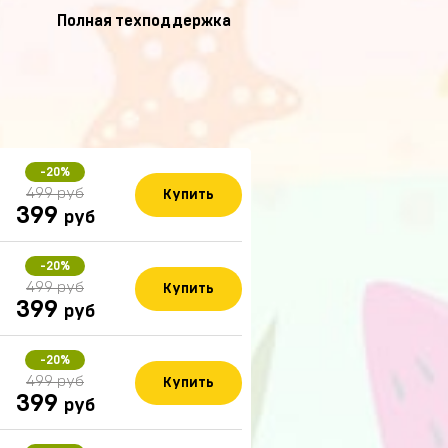
Полная техподдержка
-20%
499 руб
Купить
399
руб
-20%
499 руб
Купить
399
руб
-20%
499 руб
Купить
399
руб