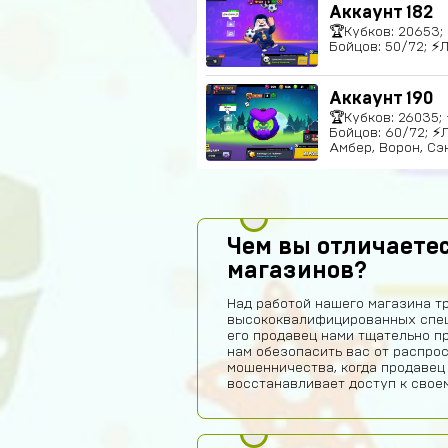
Аккаунт 182
🏆Кубков: 20653; 
Бойцов: 50/72; ⚡Л
Аккаунт 190
🏆Кубков: 26035; 
Бойцов: 60/72; ⚡Л
Амбер, Ворон, Сэн
Чем вы отличаетес
магазинов?
Над работой нашего магазина т
высококвалифицированных спец
его продавец нами тщательно п
нам обезопасить вас от распро
мошенничества, когда продавец
восстанавливает доступ к своем