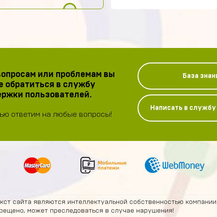
опросам или проблемам вы
База знан
 обратиться в службу
ржки пользователей.
Написать в служб
ью ответим на любые вопросы!
екст сайта являются интеллектуальной собственностью компании
рещено, может преследоваться в случае нарушения!