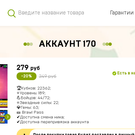
Гарантии
АККАУНТ 170
279
руб
Есть в 
349 руб
-20%
🏆Кубков: 22362;
⭐Уровень: 189;
💪Бойцов: 44/72;
⭐Звездные силы: 22;
💎Гемы: 63;
🎫 Brawl Pass
✔Доступна смена ника;
✔Доступна перепривязка аккаунта