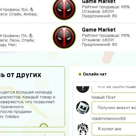
Game Market
Рейтинг продавца: 98%
⭐Уровень: 156; 💪
Отзывов: 68391
еги: Спайк, Амбер;
Предложений: 80
Game Market
Рейтинг продавца: 98%
⭐Уровень: 174; 💪
Отзывов: 68391
еги: Леон, Спайк,
Предложений: 80
ди, Мег;
Эльжан Якутов
Помогите пожалуйс
ь от других
Онлайн чат
seruipol
что за промо коды
рудится большая команда
иалистов. Каждый товар и
Новый Поэт
роверяются, что позволяет
страненного
Получил акаунт в
 после продажи
у товару.
vladimirleonov155
Я купил акк