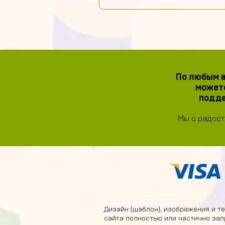
По любым в
можете
подде
Мы с радост
Дизайн (шаблон), изображения и т
сайта полностью или частично зап