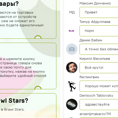
овары?
Максим Донченко
МД
Привет
аются на торговых
ваются от устройств
 уже не сможет его
Тимур Абдуллаев
нно будете единоличным
Норм
Дании Бабин
А точно без обма
Кирилл Васильев
е и нажмите кнопку
 странице товара снова
те свою почту для
Всё круто!
покупку, нажав на кнопку
о выберите удобный способ
Re:пингвин
Хорошо может ку
Denisych Tablovsky
wl Stars?
здравствуйте
в Brawl Stars.
arsenijmakarov719