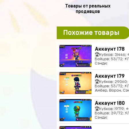
Товары от реальных
продавцов
Похожие товары
Аккаунт 178
🏆Кубков: 31446; 
Бойцов: 53/72; ⚡Л
Сэнди;
Аккаунт 179
🏆Кубков: 29060; 
Бойцов: 53/72; ⚡Л
Амбер, Ворон, Сэн
Аккаунт 180
🏆Кубков: 19719; ⭐
Бойцов: 39/72; ⚡Л
Сэнди;