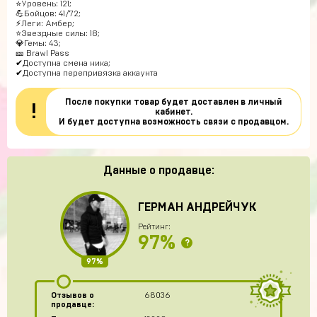
⭐Уровень: 121;
💪Бойцов: 41/72;
⚡Леги: Амбер;
⭐Звездные силы: 18;
💎Гемы: 43;
🎫 Brawl Pass
✔Доступна смена ника;
✔Доступна перепривязка аккаунта
После покупки товар будет доставлен в личный
!
кабинет.
И будет доступна возможность связи с продавцом.
Данные о продавце:
ГЕРМАН АНДРЕЙЧУК
Рейтинг:
97%
?
97%
Отзывов о
68036
продавце: