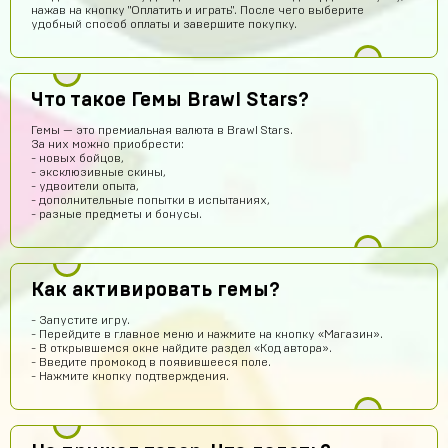
нажав на кнопку "Оплатить и играть". После чего выберите
удобный способ оплаты и завершите покупку.
Что такое Гемы Brawl Stars?
Тимур Абдуллаев
15 часов назад
Гемы — это премиальная валюта в Brawl Stars.
За них можно приобрести:
Норм
- новых бойцов,
- эксклюзивные скины,
Дании Бабин
13 часов назад
- удвоители опыта,
- дополнительные попытки в испытаниях,
А точно без обмана???
- разные предметы и бонусы.
Кирилл Васильев
13 часов назад
Всё круто!
Как активировать гемы?
Re:пингвин
12 часов назад
Хорошо может куплю
- Запустите игру.
- Перейдите в главное меню и нажмите на кнопку «Магазин».
Denisych Tablovsky
10 часов назад
- В открывшемся окне найдите раздел «Код автора».
- Введите промокод в появившееся поле.
здравствуйте
- Нажмите кнопку подтверждения.
arsenijmakarov719
9 часов назад
Я купил аккаунт Brawl Stars и мне все пришло так что кто
сомневаеца берите не пожилеете