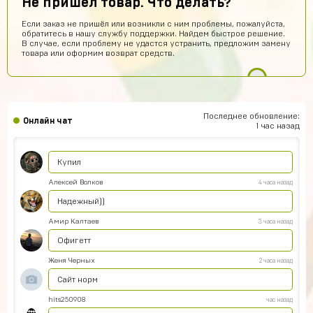
Не пришел товар. Что делать?
Савелий Попов
8 часов назад
Если заказ не пришёл или возникли с ним проблемы, пожалуйста,
обратитесь в нашу службу поддержки. Найдем быстрое решение.
СП
Я не знаю этот сайт первый раз купил вроде что-то
В случае, если проблему не удастся устранить, предложим замену
пришло
товара или оформим возврат средств.
Данил Алашов
7 часов назад
топппппп!
Хомяк
6 часов назад
Последнее обновление:
Онлайн чат
Привет
1 час назад
Александр Гылин
5 часов назад
Купил
Алексей Волков
4 часа назад
Надежный))
Амир Калтаев
3 часа назад
Офигетт
Женя Черных
2 часа назад
Сайт норм
hits250908
час назад