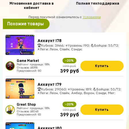
Мгновенная доставка в
Полная техподдержка
кабинет
Перед покупкой ознакомьтесь с
Условиями
Похожие товары
Аккаунт 178
🏆Кубков: 31446; ⭐Уровень: 190; 💪Бойцов: 53/72;
⚡Леги: Леон, Спайк, Сэнди;
Game Market
-20%
Рейтинг продавца: 98%
Купить
499 руб
Отзывов: 68398
руб
399
Предложений: 80
Аккаунт 179
🏆Кубков: 29060; ⭐Уровень: 189; 💪Бойцов: 53/72;
⚡Леги: Леон, Спайк, Амбер, Ворон, Сэнди, Мег;
Great Shop
-20%
Рейтинг продавца: 98%
Купить
499 руб
Отзывов: 68048
руб
399
Предложений: 83
Аккаунт 180