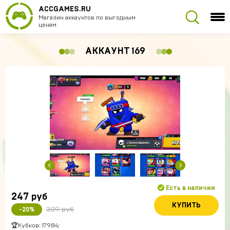
ACCGAMES.RU
Магазин аккаунтов по выгодным
ценам
АККАУНТ 169
Есть в наличии
247
руб
КУПИТЬ
309 руб
-20%
🏆Кубков: 17984;