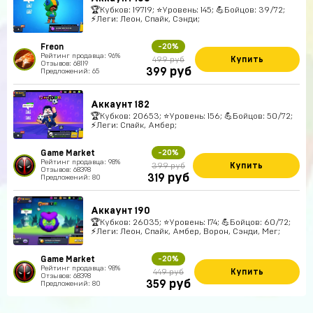
🏆Кубков: 19719; ⭐Уровень: 145; 💪Бойцов: 39/72;
⚡Леги: Леон, Спайк, Сэнди;
Freon
-20%
Рейтинг продавца: 96%
Купить
499 руб
Отзывов: 68119
руб
399
Предложений: 65
Аккаунт 182
🏆Кубков: 20653; ⭐Уровень: 156; 💪Бойцов: 50/72;
⚡Леги: Спайк, Амбер;
Game Market
-20%
Рейтинг продавца: 98%
Купить
399 руб
Отзывов: 68398
руб
319
Предложений: 80
Аккаунт 190
🏆Кубков: 26035; ⭐Уровень: 174; 💪Бойцов: 60/72;
⚡Леги: Леон, Спайк, Амбер, Ворон, Сэнди, Мег;
Game Market
-20%
Рейтинг продавца: 98%
Купить
449 руб
Отзывов: 68398
руб
359
Предложений: 80